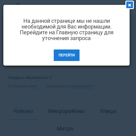
МЕНЮ
На данной странице мы не нашли
Выбрать язык
необходимой для Вас информации.
Покупка
Квартира
Перейдите на Главную страницу для
Вход и регистрация
уточнения запроса
Днепр
Избранные объявления
ПЕРЕЙТИ
Комментарии к объявления
ФИЛЬТРЫ (1)
Контакты
Найдено объявлений:
0
Как добавить объявление
Отображать
все
Сортировать
по рейтингу
Районы
Микрорайоны
Улицы
Метро