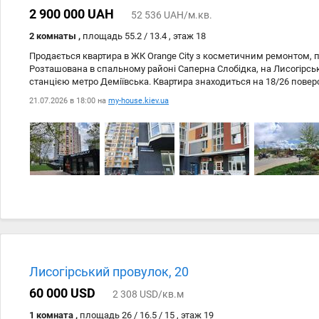
2 900 000 UAH
52 536 UAH/м.кв.
2 комнаты ,
площадь 55.2 / 13.4 , этаж 18
Продається квартира в ЖК Orange City з косметичним ремонтом, 
Розташована в спальному районі Саперна Слобідка, на Лисогірсько
станцією метро Деміївська. Квартира знаходиться на 18/26 повер
Планування квартири - нестандартне, кухня - 13.40 м². Не втрача
21.07.2026 в 18:00 на
my-house.kiev.ua
цю затишну квартиру в самому серці Києва! Телефонуйте!
Лисогірський провулок, 20
60 000 USD
2 308 USD/кв.м
1 комната ,
площадь 26 / 16.5 / 15 , этаж 19