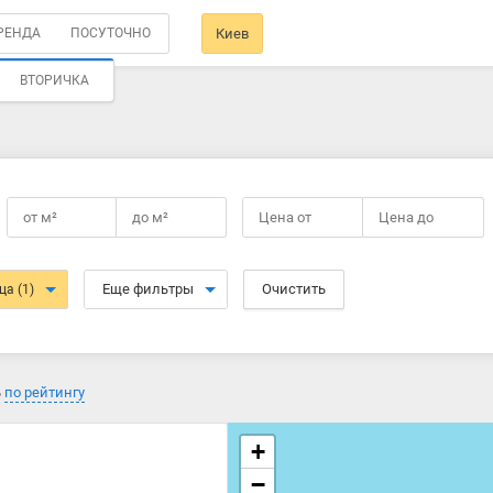
РЕНДА
ПОСУТОЧНО
Киев
ВТОРИЧКА
от
м²
до
м²
Цена от
Цена до
Еще фильтры
Очистить
ица
(1)
ь
по рейтингу
+
−