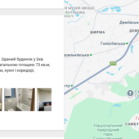
 Зданий будинок у 2кв.
 загальною площею 73 кв.м,
, кухні і коридорі,
я газu002Fелектрика,
лями. Техніка: —
іч — посудомийна машина.
она 24u002F7, встановлені
 магазин. Охайний під їзд,
окація.