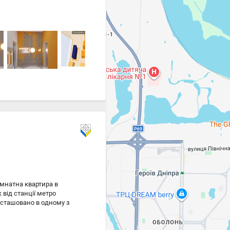
імнатна квартира в
 від станції метро
осташовано в одному з
вському. Безпосередньо
ередового забудовника