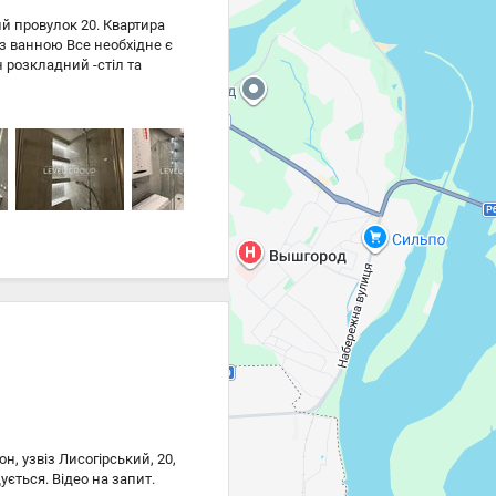
й провулок 20. Квартира
 з ванною Все необхідне є
н розкладний -стіл та
ня: -холодильник -шафи
витяжка Ванна: -підвісний
вані полиці під стіни
стіл з висувними шухлядами
 у стелю На території: -
 - магазини - кафе -
метро Видубичі та
с Чисте повітря,безпечне
н, узвіз Лисогірський, 20,
ується. Відео на запит.