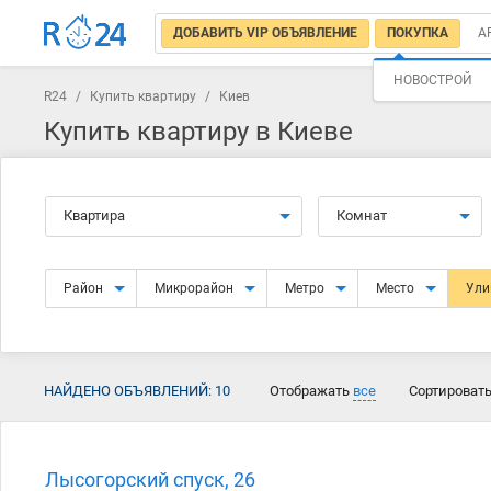
ДОБАВИТЬ VIP ОБЪЯВЛЕНИЕ
ПОКУПКА
А
НОВОСТРОЙ
R24
/
Купить квартиру
/
Киев
Купить квартиру в Киеве
Квартира
Комнат
Район
Микрорайон
Метро
Место
Ул
НАЙДЕНО ОБЪЯВЛЕНИЙ:
10
Отображать
все
Сортироват
Лысогорский спуск, 26