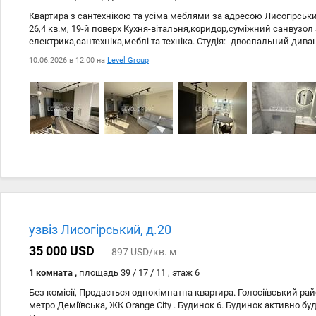
Квартира з сантехнікою та усіма меблями за адресою Лисогірськи
26,4 кв.м, 19-й поверх Кухня-вітальня,коридор,суміжний санвузол
електрика,сантехніка,меблі та техніка. Студія: -двоспальний дива
стільці на 3 персони -висока шафа у стелю -тумбочка -полиці Кух
10.06.2026 в 12:00 на
Level Group
-підсвічування на стіл -раковина -електронна плита -духова піч -
туалет -гігієнічний душ -стеля з підігрівом -кабінка з душем -вбудо
-підсвічування у душі -кругле дзеркало з підсвіткою -раковина -
-пральна машина -бойлер Коридор: -шафа у стелю -велике дзеркало
паркінг - консьєр-сервіс - охорона - вхід за електронними картками
піцерія - банкомати - аптеки -дитячий майданчик - поруч станція 
Деміївська на авто до 7 хв. -поблизу посадка,часний сектор та лі
місце,нічого не прилітає.
узвіз Лисогірський, д.20
35 000 USD
897 USD/кв. м
1 комната ,
площадь 39 / 17 / 11 , этаж 6
Без комісії, Продається однокімнатна квартира. Голосіївський райо
метро Деміївська, ЖК Orange City . Будинок 6. Будинок активно буд