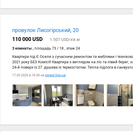
провулок Лисогірський, 20
110 000 USD
1 507 USD/кв.м
3 комнаты ,
площадь 73 / 18 , этаж 24
Квартира під Є Оселя з сучасним ремонтом та меблями і технікою
2021 року БЕЗ Комісії! Квартира з виглядом на ліс та лівий берег,
24-й поверх із 27. душева із термостатом. Тепла підлога в санвузлах
встановлене резервне освітлення, комбінована варильна поверхн
17.03.2025 в 16:00 на
estate.kiev.ua
виокремлена гардеробна, вже укомплектована сантехнікою та меб
холодильник — пральна машина — витяжка – бойлер — духова п
Встановлений лічильник опалення. u2028Закрита територія, охор
камери відеоспостереження. u2028На території ЖК є кавярні, кафе,
є домофон, встановлений поштомат «Нової Пошти». Мальовнича л