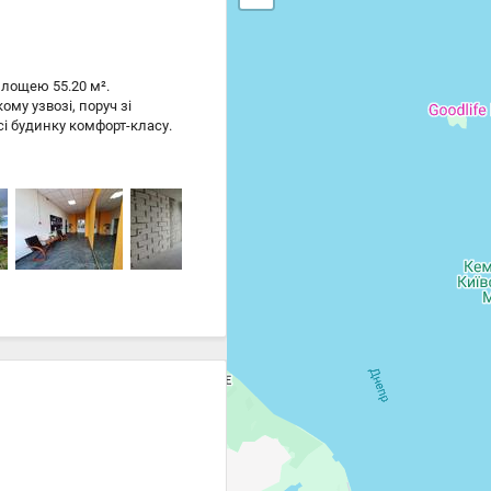
площею 55.20 м².
му узвозі, поруч зі
сі будинку комфорт-класу.
йте можливості придбати