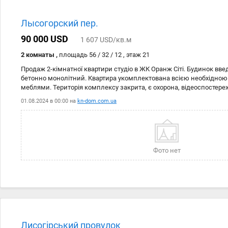
Лысогорский пер.
90 000 USD
1 607 USD/кв.м
2 комнаты ,
площадь 56 / 32 / 12 , этаж 21
Продаж 2-кімнатної квартири студіо в ЖК Оранж Сіті. Будинок вве
бетонно монолітний. Квартира укомплектована всією необхідною
меблями. Територія комплексу закрита, є охорона, відеоспостереже
об'єкта: 21141700
01.08.2024 в 00:00 на
kn-dom.com.ua
Фото нет
Лисогірський провулок