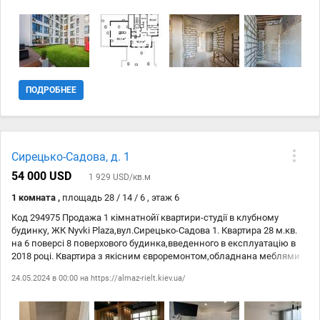
#127961; #65039; Закритий клубний формат будинку, невелика
кількість сусідів, тиха локація з інфраструктурою. #128222; Всі
деталі та перегляд — за запитом.
ПОДРОБНЕЕ
Сирецько-Садова, д. 1
54 000 USD
1 929 USD/кв.м
1 комната ,
площадь 28 / 14 / 6 , этаж 6
Код 294975 Продажа 1 кімнатнойї квартири-студії в клубному
будинку, ЖК Nyvki Plaza,вул.Сирецько-Садова 1. Квартира 28 м.кв.
на 6 поверсі 8 поверхового будинка,введенного в експлуатацію в
2018 році. Квартира з якісним євроремонтом,обладнана меблями
та побутовой технікой,все залишається. У квартирі встанлвлена
24.05.2024 в 00:00 на
https://almaz-rielt.kiev.ua/
охорона сігналізація Ajax. В будинку на всіх поверхах
відеоспостереження.на першлм поверсі адміністратор,до якого
можно звернуться по любому питанню. Зручне росташування