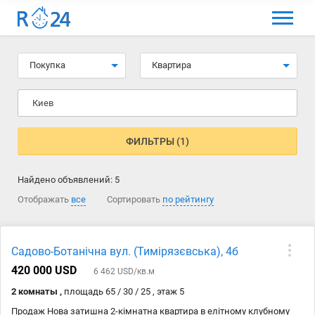
МЕНЮ
Выбрать язык
Покупка
Квартира
Вход и регистрация
Киев
Избранные объявления
Комментарии к объявления
ФИЛЬТРЫ (1)
Контакты
Найдено объявлений:
5
Как добавить объявление
Отображать
все
Сортировать
по рейтингу
Садово-Ботанічна вул. (Тимірязєвська), 4б
420 000 USD
6 462 USD/кв.м
2 комнаты ,
площадь 65 / 30 / 25 , этаж 5
Продаж Нова затишна 2-кімнатна квартира в елітному клубному