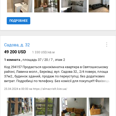
дома,біля метро Нивки і Сирець. Гарна інфроструктура та
транспортна розв*язка. Чудовий варіант як для себе,так і під
оренду. Всі витрати по переоформленню власник бере на себе.
Фахівець Ольга Вікторівна.
ПОДРОБНЕЕ
Садова, д. 32
49 200 USD
1 330 USD/кв.м
1 комната ,
площадь 37 / 20 / 7 , этаж 2
Код 294157 Продається однокімнатна квартира в Святошиському
районі, Лавина молл., Берківці, вул. Садова 32., 2/4 поверх, площа
37м2., будинок зданий, продаж по переуступці, без додаткових
витрат. Подробиці по телефону. Без комісії для покупця!!! Фахівець
Оксана Петрівна
25.04.2024 в 00:00 на
https://almaz-rielt.kiev.ua/