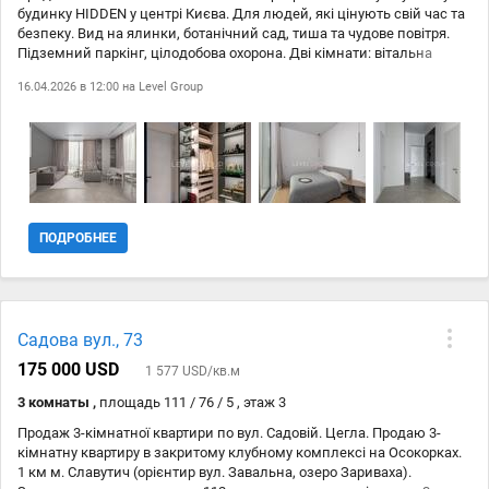
будинку HIDDEN у центрі Києва. Для людей, які цінують свій час та
безпеку. Вид на ялинки, ботанічний сад, тиша та чудове повітря.
Підземний паркінг, цілодобова охорона. Дві кімнати: вітальна
кухня-студіо та спальня. Місткі шафи для зберігання. Сучасна
16.04.2026 в 12:00 на
Level Group
техніка, кондиціонери, стриманий мінімалістичний дизайн.
ПОДРОБНЕЕ
Садова вул., 73
175 000 USD
1 577 USD/кв.м
3 комнаты ,
площадь 111 / 76 / 5 , этаж 3
Продаж 3-кімнатної квартири по вул. Садовій. Цегла. Продаю 3-
кімнатну квартиру в закритому клубному комплексі на Осокорках.
1 км м. Славутич (орієнтир вул. Завальна, озеро Зариваха).