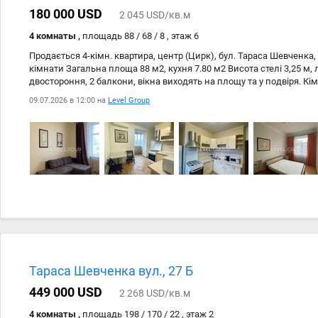
180 000 USD
2 045 USD/кв.м
4 комнаты ,
площадь 88 / 68 / 8 , этаж 6
Продається 4-кімн. квартира, центр (Цирк), бул. Тараса Шевченка, 
кімнати Загальна площа 88 м2, кухня 7.80 м2 Висота стелі 3,25 м, 
двостороння, 2 балкони, вікна виходять на площу та у подвіря. Кімн
вікна металопластикові, підлога ламінат, плитка в кухні та ванні. 
09.07.2026 в 12:00 на
Level Group
ліжка з ортопедичними матрацами, розкладний диван, шафа-купе,
побутова техніка (пральна машина, водонагрівач, холодильник, к
Україна, цирк, школа, садочок, супермаркет, банк, зручна транспо
м.Університет, м.Вокзальна Cанвузол суміжний, опалення центра
більше3-х років Ідеально під орендний бізнес.
Тараса Шевченка вул., 27 Б
449 000 USD
2 268 USD/кв.м
4 комнаты ,
площадь 198 / 170 / 22 , этаж 2