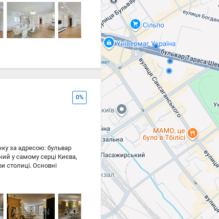
ом • зона відпочинку •
ігрова кімната • SPA-зона:
арковка Закрита територія
на • дитячий майданчик •
ічний сад імені М.М.
еальний варіант для тих,
0%
ку за адресою: бульвар
ний у самому серці Києва,
и столиці. Основні
2 ліфти. Планування: кухня-
лами, три балкони.
го дизайнера із
відних італійських брендів,
нинами, що створює
зумний дім" для управління