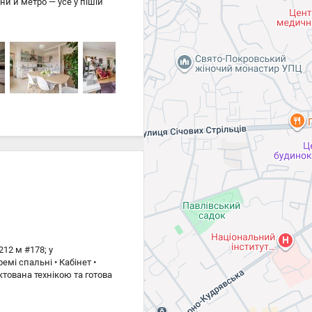
и й метро — усе у пішій
тальня, 2 санвузли,
в’яні склопакети,
і лічильники тепла,
вий конс’єрж,сучасна
ом на парк і центральні
12 м #178; у
емі спальні • Кабінет •
тована технікою та готова
ери • телевізори •
835; Інфраструктура