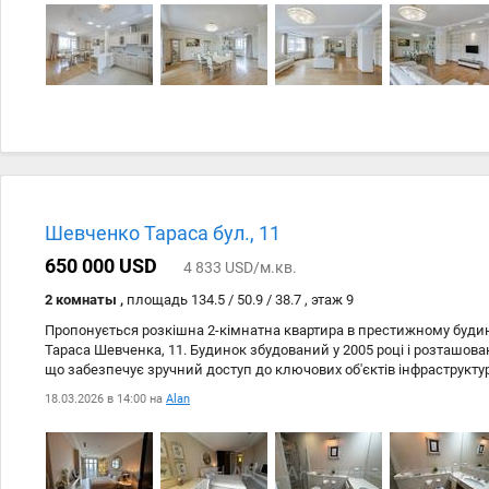
будинку: • презентабельна вхідна група • розкішний хол з ресепшн
більярдна • кафе (можливість замовлення їжі в квартиру) • дитяча 
басейн, сауна, тренажерний зал • підземний паркінг + гостьова п
під охороною: • ландшафтний парк • водоспад • альтанка • BBQ-зо
контроль доступу (шлагбаум) Усього 300 м до Національний ботан
Гришка. Поруч станції метро Університет та Вокзальна. #11835; Ід
хто цінує простір, статус і комфорт у центрі міста.
Шевченко Тараса бул., 11
650 000 USD
4 833 USD/м.кв.
2 комнаты ,
площадь 134.5 / 50.9 / 38.7 , этаж 9
Пропонується розкішна 2-кімнатна квартира в престижному будин
Тараса Шевченка, 11. Будинок збудований у 2005 році і розташова
що забезпечує зручний доступ до ключових об'єктів інфраструктур
характеристики: Поверх: 9 з 11, загальна площа: 135 м² У будинку 
18.03.2026 в 14:00 на
Alan
вітальня, дві майстер-спальні з власними вбиральнями та санвуз
Квартира виконана за авторським дизайн-проектом від італійсько
використанням високоякісних матеріалів. Меблі та техніка від про
підлога з натурального паркету, стіни обтягнуті вишуканими тка
атмосферу затишку та розкоші. Технічні особливості: Система "ро