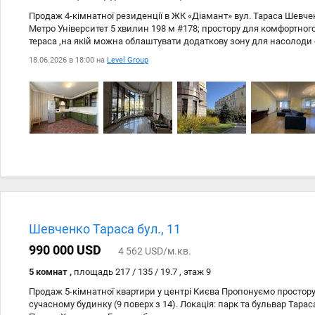
Продаж 4-кімнатної резиденції в ЖК «Діамант» вул. Тараса Шевчен
Метро Університет 5 хвилин 198 м #178; простору для комфортног
тераса ,на якій можна облаштувати додаткову зону для насолоди 
Функціональне планування: • велика вітальня • простора кухня • 3 
18.06.2026 в 18:00 на
Level Group
гардеробна Вікна виходять у тихий закритий двір з ландшафтним
фонтаном. Переваги ЖК «Діамант»: #10003; закрита територія та о
фітнес-центр, джакузі #10003; клубна зала, кафе-бар, більярдна #
приватність Додатковий бонус — можливість облаштування тераси
Ідеальний варіант для великої сімї та тих, хто цінує простір, комф
Перегляд — за попередньою домовленістю.
Шевченко Тараса бул., 11
990 000 USD
4 562 USD/м.кв.
5 комнат ,
площадь 217 / 135 / 19.7 , этаж 9
Продаж 5-кімнатної квартири у центрі Києва Пропонуємо простору
сучасному будинку (9 поверх з 14). Локація: парк та бульвар Тара