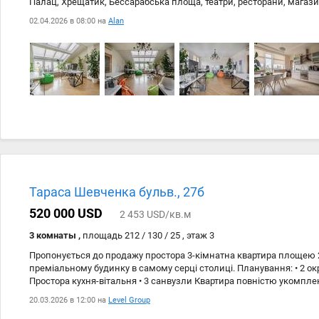
Палац, Хрещатик, Бессарабська площа, театри, ресторани, магазин
доступності. Планування та зручності: 5 окремих кімнат + кухня-ві
02.04.2026 в 08:00 на
Alan
гардеробні кімнати. Світлі інтер’єри у сучасних тонах,паркет, дере
кондиціонери, бойлер, енергозберігаюче освітлення, індивідуальн
сигналізація. Будинок: підземний дворівневий паркінг, цілодобо
інфраструктура. Квартира з панорамними вікнами та чудовим вид
вулиці столиці. Зараз здається під офіс.
Тараса Шевченка бульв., 27б
520 000 USD
2 453 USD/кв.м
3 комнаты ,
площадь 212 / 130 / 25 , этаж 3
Пропонується до продажу простора 3-кімнатна квартира площею 2
преміальному будинку в самому серці столиці. Планування: • 2 окр
Простора кухня-вітальня • 3 санвузли Квартира повністю укомплек
до комфортного проживання: • пральна машина • камін • кондиціон
20.03.2026 в 12:00 на
Level Group
варильна поверхня • духова шафа • мікрохвильова піч та інше #11