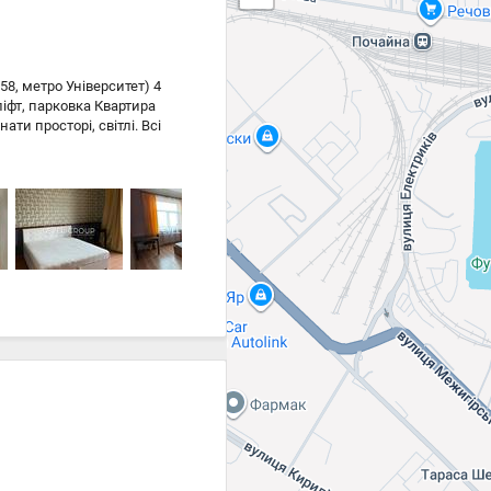
58, метро Університет) 4
ліфт, парковка Квартира
ати просторі, світлі. Всі
В квартирі 3 двоспальні
 меблі, обладнана кухня,
ондиціонер). Поруч ТРЦ
ртна розвязка,
лізоване, газ. Документам