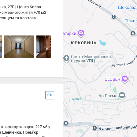
ка, 27Б | Центр Києва
о сімейного життя +70 м2
сонцем та повітрям .
спальні • master-bedroom •
 дизайном, басейном та
хорона #10003; басейн,
10003; статусне оточення та
 близько 70 м #178;.
орт і престижну локацію.
0%
 квартиру площею 217 м² у
са Шевченка, Прем’єр