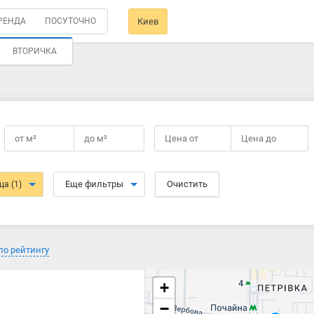
РЕНДА
ПОСУТОЧНО
Киев
ВТОРИЧКА
от
м²
до
м²
Цена от
Цена до
Еще фильтры
Очистить
ица
(1)
по рейтингу
+
−