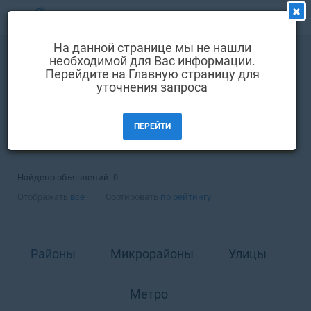
МЕНЮ
На данной странице мы не нашли
Выбрать язык
необходимой для Вас информации.
Покупка
Квартира
Перейдите на Главную страницу для
Вход и регистрация
уточнения запроса
Киев
Избранные объявления
ПЕРЕЙТИ
Комментарии к объявления
ФИЛЬТРЫ (1)
Контакты
Найдено объявлений:
0
Как добавить объявление
Отображать
все
Сортировать
по рейтингу
Районы
Микрорайоны
Улицы
Метро