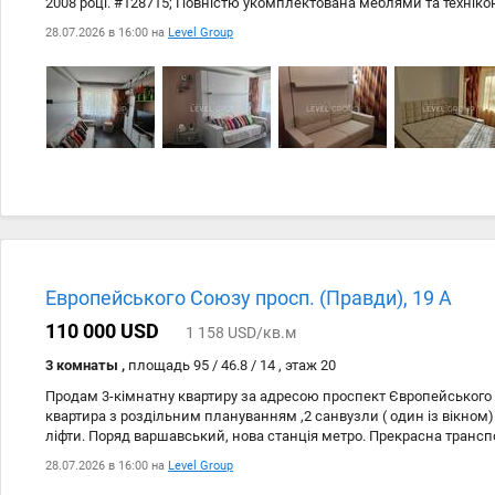
2008 році. #128715; Повністю укомплектована меблями та техніко
трансформер із повноцінним ортопедичним матрацом, посудоми
28.07.2026 в 16:00 на
Level Group
бойлер, холодильник та пральна машина. #127760; Оптоволоконн
під час відключень електроенергії. #127970; 5 поверх із 9. Будинок
Підходить під програму #128205;Вул. Європейського Союзу, 80Б. На
поруч супермаркети, школи, дитячі садки, зупинки транспорту. До
— близько 10 хвилин пішки.
Европейського Союзу просп. (Правди), 19 А
110 000 USD
1 158 USD/кв.м
3 комнаты ,
площадь 95 / 46.8 / 14 , этаж 20
Продам 3-кімнатну квартиру за адресою проспект Європейського 
квартира з роздільним плануванням ,2 санвузли ( один із вікном).
ліфти. Поряд варшавський, нова станція метро. Прекрасна транспо
ніхто не прописаний, готова до швидкої угоди.
28.07.2026 в 16:00 на
Level Group