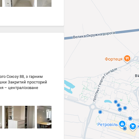
го Союзу 88, з гарним
ішки Закритий просторий
ння – централізоване
чильниками. Для зручності
ка - повністю нові. З
ва піч, газова плита. Є