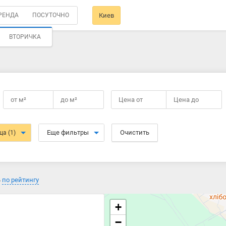
РЕНДА
ПОСУТОЧНО
Киев
ВТОРИЧКА
от
м²
до
м²
Цена от
Цена до
Еще фильтры
Очистить
ица
(1)
ь
по рейтингу
+
−