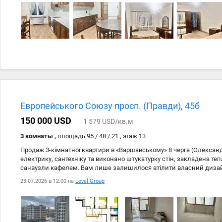
Европейського Союзу просп. (Правди), 45б
150 000 USD
1 579 USD/кв.м
3 комнаты ,
площадь 95 / 48 / 21 , этаж 13
Продаж 3-кімнатної квартири в «Варшавському» 8 черга (Олексан
електрику, сантехніку та виконано штукатурку стін, закладена теп
санвузли кафелем. Вам лише залишилося втілити власний дизай
затишно. Поруч є все для комфортного життя.
23.07.2026 в 12:00 на
Level Group