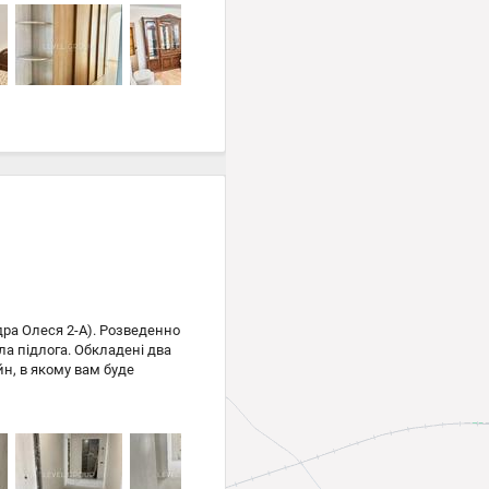
дра Олеся 2-А). Розведенно
ла підлога. Обкладені два
н, в якому вам буде