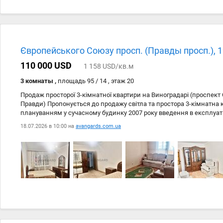
Європейського Союзу просп. (Правды просп.), 
110 000 USD
1 158 USD/кв.м
3 комнаты ,
площадь 95 / 14 , этаж 20
Продаж просторої 3-кімнатної квартири на Виноградарі (проспект
Правди) Пропонується до продажу світла та простора 3-кімнатна 
плануванням у сучасному будинку 2007 року введення в експлуата
проспект Європейського Союзу (Правди) Поверх: 20-й із 22 Загаль
18.07.2026 в 10:00 на
avangards.com.ua
кв.м **Переваги квартири:** • Три окремі кімнати • Роздільне пла
один із вікном • Квартира розташована всередині будинку, тепла т
ліфти • Гарний панорамний вид з вікон Інфраструктура та транспор
«Варшавський» • Будується нова станція метро, що підвищить ко
інвестиційну привабливість району • Зручна транспортна розв'яз
різними районами міста • Поряд супермаркети, магазини, школи, 
відпочинку • Один власник • Ніхто не зареєстрований • Квартира г
Розглядається безготівковий розрахунок (державні програми, сер
Телефонуйте для отримання додаткової інформації та організації 