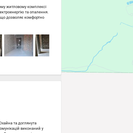
ному житловому комплексі
ектроенергію та опалення.
, що дозволяє комфортно
проживання, так і для
ий Мікрорайон: • сучасний
крита територія з охороною
 інфраструктурою; • поруч
 дитячі та спортивні
 150 ₴
 150 ₴
 Охайна та доглянута
комунікацій виконаний у