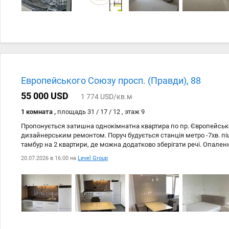
Европейського Союзу просп. (Правди), 88
55 000 USD
1 774 USD/кв.м
1 комната ,
площадь 31 / 17 / 12 , этаж 9
Пропонується затишна однокімнатна квартира по пр. Європейсько
дизайнерським ремонтом. Поруч будується станція метро -7хв. п
тамбур на 2 квартири, де можна додатково зберігати речі. Опале
(квартира дуже тепла). Електрика та вода за індивідуальними лі
20.07.2026 в 16:00 на
Level Group
встановлено бойлер. Всі інженерні комунікації електрика і сантехні
техніки - холодильник, кондиціонер, пральна машина, мікрохвильо
все для комфортного проживання.