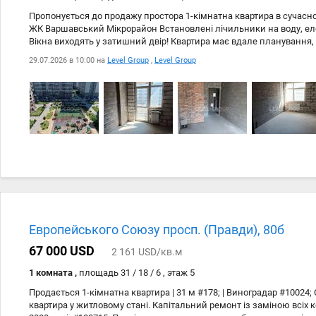
Пропонується до продажу простора 1-кімнатна квартира в сучас
ЖК Варшавський Мікрорайон Встановлені лічильники на воду, ел
Вікна виходять у затишний двір! Квартира має вдале планування
організувати житловий простір. Ідеально підійде як для власного 
29.07.2026 в 10:00 на
Level Group
,
Level Group
інвестиції з подальшою здачею в оренду. Переваги ЖК Варшавськ
житловий комплекс від надійного забудовника Stolitsa Group; • за
та відеоспостереженням; • концепція «місто в місті» з розвиненою
ТРЦ Retroville, супермаркети, кафе, аптеки, фітнес-клуби; • сучасні
майданчики; • зручна транспортна розвязка.
Дата
Источник
Цена
29.07
Level Group
2 201
Европейського Союзу просп. (Правди), 80б
24.07
Level Group
2 201
67 000 USD
2 161 USD/кв.м
1 комната ,
площадь 31 / 18 / 6 , этаж 5
Продається 1-кімнатна квартира | 31 м #178; | Виноградар #10024;
квартира у житловому стані. Капітальний ремонт із заміною всіх 