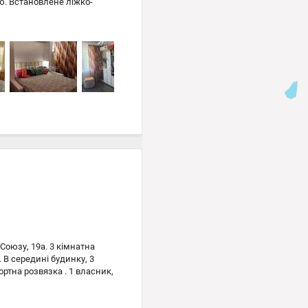
ю. Встановлене ліжко-
йна машина, кондиціонер,
ий інтернет працює навіть
 чеського проєкту.
впроти ТРЦ Retroville,
 майбутньої станції метро
Союзу, 19а. 3 кімнатна
 В середині будинку, 3
ртна розвязка . 1 власник,