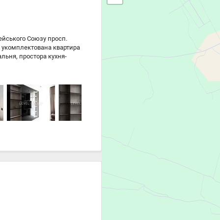
ейського Союзу просп.
ю укомплектована квартира
льня, простора кухня-
 відпочинку. Є сховище у
ик, духова шафа, варильна
ановлено 2 кондиціонери,
Будинок обладнаний
крита територія, охорона та
уч ТРЦ Retroville, школи,
. Найближчим часом
их вкладень — можна
для інвестиції: орендний
ць. Документи готові до
 171 ₴
 964 ₴