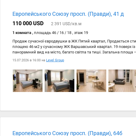
Европейського Союзу просп. (Правди), 41 д
110 000 USD
2 391 USD/кв.м
1 комната ,
площадь 46 / 16 / 18 , этаж 19
Продаж сучасної євродвушки в ЖК Пятий квартал, Продається сти
площею 46 м2 у сучасному ЖК Варшавський квартал. 19 поверх із
панорамний вид на місто, багато світла та тиші. Загальна площа –
як для власного проживання, так і для вигідної інвестиції. Перева
15.07.2026 в 16:00 на
Level Group
комфорт навіть під час відключень електроенергії. Є вода та світло
охороною та відеоспостереженням. Сучасний будинок із доглян
територією. Поруч усе необхідне для комфортного життя: магазин
школи, дитячі садки, спортивні майданчики, зручна транспортна 
записуйтеся на перегляд! Ця квартира поєднує комфорт, безпеку 
тому стане чудовим вибором для життя або інвестиції.
Европейського Союзу просп. (Правди), 64б