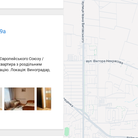
19а
 Європейського Союзу /
квартира з роздільним
цію. Локація: Виноградар,
на площа: 95 кв.м Кухня: 14
нування • Два санвузли,
а затишна • У будинку 3
т: • Поруч ЖК
мфорт проживання та
ка, швидке сполучення з
дитячі садки та зони
отова до швидкої угоди •
тифікати тощо)
перегляду.