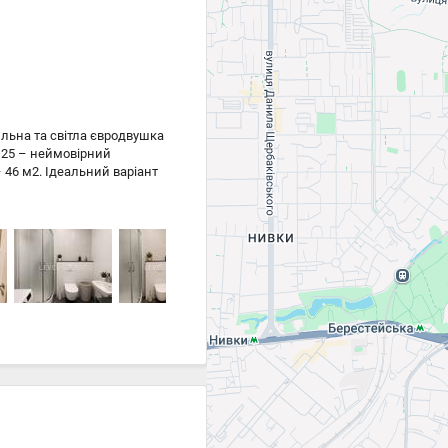
льна та світла євродвушка
 25 – неймовірний
 46 м2. Ідеальний варіант
ги будинку: Генератор –
. Закрита територія з
утою прибудинковою
и, супермаркети, кафе,
розвязка. Телефонуйте та
та відмінне розташування,