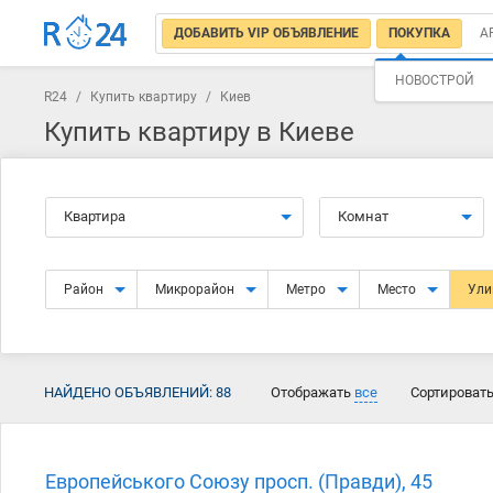
ДОБАВИТЬ VIP ОБЪЯВЛЕНИЕ
ПОКУПКА
А
НОВОСТРОЙ
R24
/
Купить квартиру
/
Киев
Купить квартиру в Киеве
Квартира
Комнат
Район
Микрорайон
Метро
Место
Ул
НАЙДЕНО ОБЪЯВЛЕНИЙ:
88
Отображать
все
Сортироват
Европейського Союзу просп. (Правди), 45