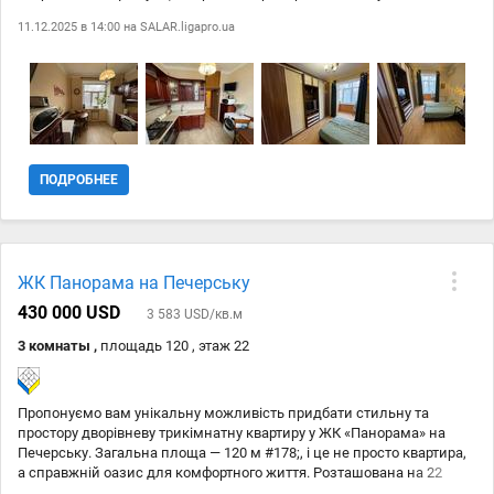
роздільні, в квартирі газовий проточний нагрівач води, це означає,
11.12.2025 в 14:00 на
SALAR.ligapro.ua
що перебоїв з теплою водою у вас ніколи не буде і не треба чекати
поки нагріється, простора кухня та броньовані двері Поряд
печерський ринок, супермаркет, школа, дітсадок, парки в 10хв в
спокійному темпі, до м. Кловська 7хв, Арсенальна 15хв, Печерська
15. Київ Фуд Маркет, Маріїнський парк, парк Слави, ТРЦ Гуллівер в
піший доступності, в сусідньому під #700;їзді укриття тільки після
капітального ремонту з усім необхідним Ціна 139.000$ Телефонуйте
та поїхали дивитися Код: 88
ПОДРОБНЕЕ
ЖК Панорама на Печерську
430 000 USD
3 583 USD/кв.м
3 комнаты ,
площадь 120 , этаж 22
Пропонуємо вам унікальну можливість придбати стильну та
простору дворівневу трикімнатну квартиру у ЖК «Панорама» на
Печерську. Загальна площа — 120 м #178;, і це не просто квартира,
а справжній оазис для комфортного життя. Розташована на 22
поверсі із 24, вона подарує вам неймовірні види на місто та всю