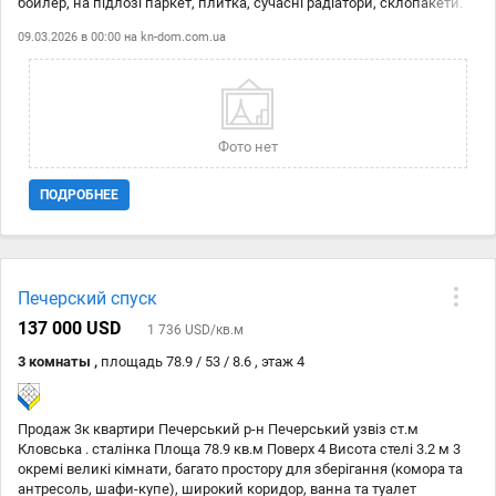
бойлер, на підлозі паркет, плитка, сучасні радіатори, склопакети.
Вітальня з балконом (засклений), спальня з гардеробною, багато
09.03.2026 в 00:00 на
kn-dom.com.ua
світла, гарний краєвид з вікон. Доглянуте парадне, встановлені
склопакети, зелена прибудинкова територія. Біля будинку: подітий.
сади, школи, гімназія, університет технологій та дизайну, бізнес-
центр Вежа, ринок Печерський, супермаркет Велика Кишеня,
затишні кафе. У пішій доступності 3 станції метро: Кловська,
Арсенальна, Печерська. Вартість 92 000 у.о. Код об'єкта № 21144403.
Фото нет
ПОДРОБНЕЕ
Печерский спуск
137 000 USD
1 736 USD/кв.м
3 комнаты ,
площадь 78.9 / 53 / 8.6 , этаж 4
Продаж 3к квартири Печерський р-н Печерський узвіз ст.м
Кловська . сталінка Площа 78.9 кв.м Поверх 4 Висота стелі 3.2 м 3
окремі великі кімнати, багато простору для зберігання (комора та
антресоль, шафи-купе), широкий коридор, ванна та туалет