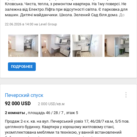
Кловська. Чиста, тепла, з ремонтом квартира. На 1му поверсі. Не
залежна від Електро Ліфта при відсутності світла. Є парковка для
машин. Дитячі майданчики. Школа. Зелений Сад біля дома. До
Молитвеного Дома Сінагога -15хв.пішки. До Лікарні Андріївська
22.06.2026 в 14:00 на
Level Group
10хв.. Аптеки. Банки. Супер Маркет GOOD WINE. Торговий Центр
-Гулівер. Супермаркет Сільпо. Марінінський Парк. Бесарабський
Ринок. Хрещатик. Бізнес Центр -Спорт Life. Всі зручності поряд у
Центрі Київа. На мапі Київа все видно.
ПОДРОБНЕЕ
Печерский спуск
92 000 USD
2 000 USD/кв.м
2 комнаты ,
площадь 46 / 28 / 7 , этаж 5
Продаж 2-х к. кв. на вул. Печерський узвіз 17, 46/28/7 кв.м, 5/5 пов.
цегляного будинку. Квартира у хорошому житловому стані,
укомплектована меблями та технікою, у ванній встановлений