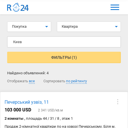
МЕНЮ
Выбрать язык
Покупка
Квартира
Вход и регистрация
Киев
Избранные объявления
Комментарии к объявления
ФИЛЬТРЫ (1)
Контакты
Найдено объявлений:
4
Как добавить объявление
Отображать
все
Сортировать
по рейтингу
Печерський узвіз, 11
103 000 USD
2 341 USD/кв.м
2 комнаты ,
площадь 44 / 31 / 8 , этаж 1
Продаж 2-кімнатної квартири по на узвозі Печерському. Біля м.