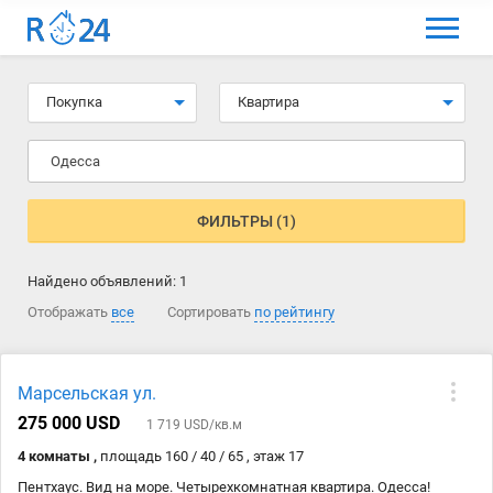
МЕНЮ
Выбрать язык
Покупка
Квартира
Вход и регистрация
Одесса
Избранные объявления
Комментарии к объявления
ФИЛЬТРЫ (1)
Контакты
Найдено объявлений:
1
Как добавить объявление
Отображать
все
Сортировать
по рейтингу
Марсельская ул.
275 000 USD
1 719 USD/кв.м
4 комнаты ,
площадь 160 / 40 / 65 , этаж 17
Пентхаус. Вид на море. Четырехкомнатная квартира. Одесса!