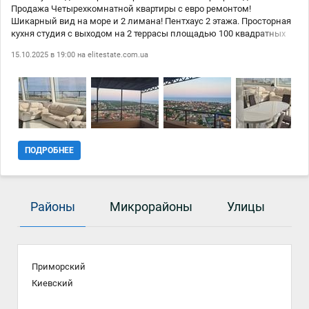
Продажа Четырехкомнатной квартиры с евро ремонтом!
Шикарный вид на море и 2 лимана! Пентхаус 2 этажа. Просторная
кухня студия с выходом на 2 террасы площадью 100 квадратных
метров. 3 раздельные комнаты. 2 детских спальни и 1 взрослая. 2
15.10.2025 в 19:00 на
elitestate.com.ua
санузла. Джакузи! Квартира от Кадорр групп. Зимой был свет, вода,
работало отопление, работали лифты при отключении города от
электроэнергии! Есть шкаф-комната под лестницей. Тихий район.
Проход к морю 15 минут пешком. Школа и садик рядом. Во дворе
дома большая детская площадка, услуги нотариуса, аптека, салон
красоты, Центр развития ребенка.
ПОДРОБНЕЕ
Районы
Микрорайоны
Улицы
Приморский
Киевский