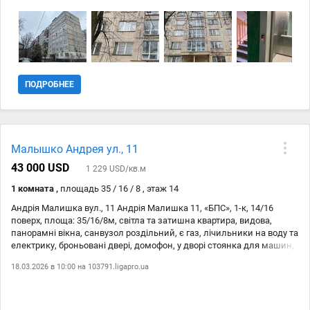
холодильником; передпокій з меблями, балкон, лоджія, ванна,
туалет та пральна машина. Комісію агенства 3% сплачує покупець.
ПОДРОБНЕЕ
Малышко Андрея ул., 11
43 000 USD
1 229 USD/кв.м
1 комната ,
площадь 35 / 16 / 8 , этаж 14
Андрія Малишка вул., 11 Андрія Малишка 11, «БПС», 1-к, 14/16
поверх, площа: 35/16/8м, світла та затишна квартира, видова,
панорамні вікна, санвузол роздільний, є газ, лічильники на воду та
електрику, броньовані двері, домофон, у дворі стоянка для машин,
в пішій доступності парк Перемоги, школи, дит. садки, поліклініка,
18.03.2026 в 10:00 на
103791.ligapro.ua
супермаркети, кафе та піцерії, до ст.м. «Дарниця», ст.м.
«Чернігівська» – 7 хвилин пішки. Комісію агенства 5% сплачує
покупець. Утеплена панель Спец. проект Роздільне Без ремонту