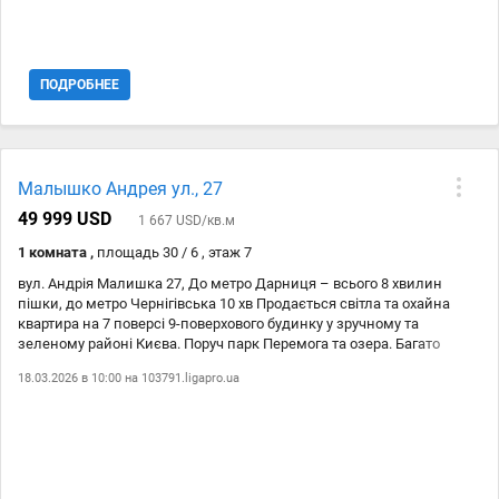
ПОДРОБНЕЕ
Малышко Андрея ул., 27
49 999 USD
1 667 USD/кв.м
1 комната ,
площадь 30 / 6 , этаж 7
вул. Андрія Малишка 27, До метро Дарниця – всього 8 хвилин
пішки, до метро Чернігівська 10 хв Продається світла та охайна
квартира на 7 поверсі 9-поверхового будинку у зручному та
зеленому районі Києва. Поруч парк Перемога та озера. Багато
магазинів та тц, кав?ярні та ресторани. Квартира має акуратний
18.03.2026 в 10:00 на
103791.ligapro.ua
житловий стан, свіжий та сучасний ремонт,закінчено ремонт 2024
році, повністю готова для проживання або здачі в оренду. Простора
кімната з двоспальним ліжком ,диван,робочій стіл. Функціональна
кухня з вбудованими меблями та технікою, Роздільний
санвузол.Велика гардеробна кімната. Просторий засклений
балкон. Встановлена пральна машина, кухня обладнана