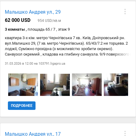
Малышко Андрея ул., 29
62 000 USD
954 USD/кв.м
3 комнаты ,
площадь 65 / 7 , этаж 9
квартира 3-х кім. метро Чернігівська 7 хв.. Київ, Дніпровський рн.
вул.Малишко 29, (7 хв. метро Чернігівська). 65/43/7.2 не торцева. 2
лоджії, Суміжно прохідна (з можливістю зробити окремо).
Санвузол окремий , кладова на глибину санвузла. 9/9 поверхового (
проблем з тех.поверхом і дахом немає. Квартира з великими
31.03.2026 в 12:00 на
103791.ligapro.ua
світлими вікнами, видова , двостороння. Вікна , балконні блоки
металопластикові, линолеум. Чиста , доглянута. Підїзд чистий,
Спокійні сусіди. Розвинена інфроструктура ( школа, д.садок поруч) .
Первинні документи, без опікунської. Комісію агенства 5% сплачує
покупець.
ПОДРОБНЕЕ
Малышко Андрея ул., 17