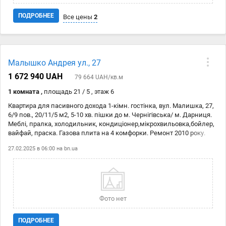
паркування Відмінне розташування: • Метро “Чернігівська” за 5
хвилин пішки • У кроковій доступності ТЦ “Проспект”, “Ашан”,
ПОДРОБНЕЕ
Все цены
2
“Дитячий світ” • Поруч школи, садки, аптеки, парки “Перемога” та
“Кіото”. Не витрачайте часу на пошуки ідеальної квартири, краще
телефонуйте та приходьте подивитись вживу!
Дата
Источник
Цена
Малышко Андрея ул., 27
28.02
bn.ua
3 304 057 ₴
1 672 940 UAH
79 664 UAH/кв.м
27.02
bn.ua
3 304 057 ₴
1 комната ,
площадь 21 / 5 , этаж 6
Квартира для пасивного дохода 1-кімн. гостінка, вул. Малишка, 27,
6/9 пов., 20/11/5 м2, 5-10 хв. пішки до м. Чернігівська/ м. Дарниця.
Меблі, пралка, холодильник, кондиціонер,мікрохвильовка,бойлер,
вайфай, праска. Газова плита на 4 комфорки. Ремонт 2010 року.
Лічильники на воду, електролічильник. Вікна у двір, НЕ СОНЯЧНА
27.02.2025 в 06:00 на
bn.ua
сторона, газ (альтернатива електроживлення), замикається
окремий тамбур на 6 квартир. Поруч супермаркети, аптеки, банки,
пошта та всі необхідне для комфортного проживання.
Супермаркети: АТБ, Фора, Новус, Ашан ТЦ Дитячий Світ Ринок
Юність Ринок на Лісовій (Даринок) Хороша та зручна транспортна
розвязка громадський транспорт до всіх районів Києва. 40 тис
Фото нет
доларів + оформлення
ПОДРОБНЕЕ