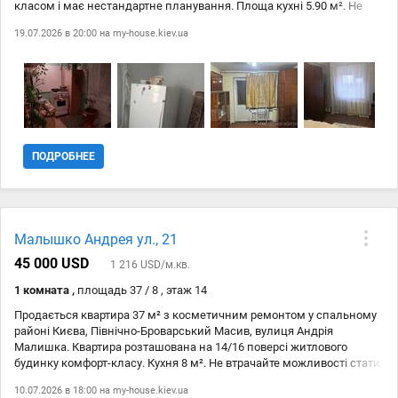
класом і має нестандартне планування. Площа кухні 5.90 м². Не
втрачайте можливості придбати цю квартиру в затишному районі
19.07.2026 в 20:00 на
my-house.kiev.ua
столиці! Чекаємо на ваш дзвінок!
ПОДРОБНЕЕ
Малышко Андрея ул., 21
45 000 USD
1 216 USD/м.кв.
1 комната ,
площадь 37 / 8 , этаж 14
Продається квартира 37 м² з косметичним ремонтом у спальному
районі Києва, Північно-Броварський Масив, вулиця Андрія
Малишка. Квартира розташована на 14/16 поверсі житлового
будинку комфорт-класу. Кухня 8 м². Не втрачайте можливості стати
власником цієї затишної квартири! Телефонуйте!
10.07.2026 в 18:00 на
my-house.kiev.ua