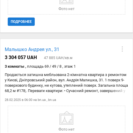
Фото нет
ПОДРОБНЕЕ
Малышко Андрея ул., 31
3 304 057 UAH
47 885 UAH/кв.м
3 комнаты ,
площадь 69 / 49 / 8 , этаж 1
Продається затишна мебльована 2-кімнатна квартира з ремонтом
у Києві, Дніпровський район, вул. Андрія Малишка, 31. 1 поверх 9-
поверхового будинку, не кутова, утеплений поверх. Загальна площа
68,2 м #178;. Переваги квартири: • Сучасний ремонт, завершений у
лютому 2022 року • Узаконене перепланування, всі документи в
28.02.2025 в 06:00 на
bn.ua
,
bn.ua
порядку • Вбудована кухня до стелі з новою технікою • Балкон
обєднаний з кімнатою, обладнаний як робоча зона з теплою
підлогою • Встановлено кондиціонер, бойлер, сигналізацію
(підключено до міської поліції охорони) • Вікна захищені
металевими ролетами • Чистий підїзд, ліфт, кодовий замок,
закритий тамбур на 2 квартири • У дворі завжди є місця для
Фото нет