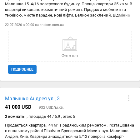
Малишка 15. 4/16 поверхового будинку. Площа квартири 35 кв.м. В
квартирі виконано косметичний ремонт. Продаж з меблями та
технікою. Чисте парадне, нові ліфти. Балкон засклений. Відмінна
інфраструктура та транспортна розв'язка. Код об'єкту 21147638
22.07.2026 в 00:00 на
kn-dom.com.ua
Фото нет
ПОДРОБНЕЕ
Малышко Андрея ул., 3
41 000 USD
932 USD/м.кв.
2 комнаты ,
площадь 44 / 5.9 , этаж 5
Продається квартира , 44 м² з радянським ремонтом. Розташована
в спальному районі Північно-Броварський Масив, вул. Малишка
Андрія, Київ. Квартира знаходиться на 5/12 поверсі з комфорт-