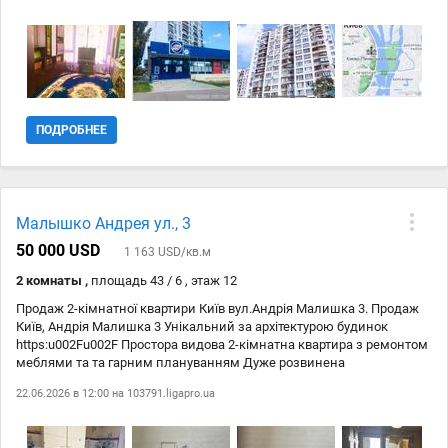
ПОДРОБНЕЕ
Малышко Андрея ул., 3
50 000 USD
1 163 USD/кв.м
2 комнаты ,
площадь 43 / 6 , этаж 12
Продаж 2-кімнатної квартири Київ вул.Андрія Малишка 3. Продаж
Київ, Андрія Малишка 3 Унікальний за архітектурою будинок
https:u002Fu002F Простора видова 2-кімнатна квартира з ремонтом
меблями та та гарним плануванням Дуже розвинена
інфраструктура Метро Дарниця пішки 3 хвилини Парк Перемога
22.06.2026 в 12:00 на
103791.ligapro.ua
пішки 3 хвилини ТЦ Дитячий Світ магазини супермаркети дитячі
садочки школи стадіон Комісія 5%.