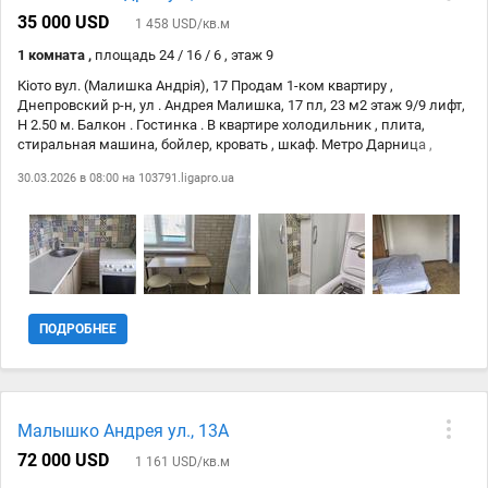
35 000 USD
1 458 USD/кв.м
1 комната ,
площадь 24 / 16 / 6 , этаж 9
Кіото вул. (Малишка Андрія), 17 Продам 1-ком квартиру ,
Днепровский р-н, ул . Андрея Малишка, 17 пл, 23 м2 этаж 9/9 лифт,
Н 2.50 м. Балкон . Гостинка . В квартире холодильник , плита,
стиральная машина, бойлер, кровать , шкаф. Метро Дарница ,
Черниговская . Прекрасно подойдет под арендный бизнес , для
30.03.2026 в 08:00 на
103791.ligapro.ua
жизни! Парк Андрія Малишко, Парк Попудренко, Парк Кіото, Парк
Перемоги, Сад каміння в Парку Перемоги. Броварський проспект ,
рынок Дарынок. Комиссию агенства 5% оплачивает покупатель.
Роздільне Хороший стан
ПОДРОБНЕЕ
Малышко Андрея ул., 13А
72 000 USD
1 161 USD/кв.м