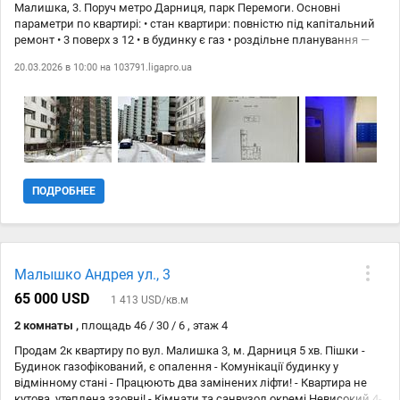
Малишка, 3. Поруч метро Дарниця, парк Перемоги. Основні
параметри по квартирі: • стан квартири: повністю під капітальний
ремонт • 3 поверх з 12 • в будинку є газ • роздільне планування —
три окремі кімнати + гардероб+ кухня+кладовка+ лоджія • є
20.03.2026 в 10:00 на
103791.ligapro.ua
лічильник на світло, водичку (повірка 2025року) Парадне в гарному
стані. На поверсі 4 квартири. Два ліфти (нові). Прекрасна
інфраструктура і транспортна розвязка. До метро Дарниця 3-5
хвилин пішки. Поруч парк Перемоги, парк Андрія Малишка, парк
Попудренка, лісопарк Берізка, мотузковий парк, ковзанка, тенісні
корти, баскетбольна площадка. Є школи, дитячі садочки,
розвивальні центри, спортивні клуби, салони, кафе, ресторани,
супермаркети, ТРЦ Дитячий світ, Океанаріум та інше. Комісію
ПОДРОБНЕЕ
агенства 3% сплачує покупець. Панельна Спец. проект Роздільне
Без ремонту
Малышко Андрея ул., 3
65 000 USD
1 413 USD/кв.м
2 комнаты ,
площадь 46 / 30 / 6 , этаж 4
Продам 2к квартиру по вул. Малишка 3, м. Дарниця 5 хв. Пішки -
Будинок газофікований, є опалення - Комунікації будинку у
відмінному стані - Працюють два замінених ліфти! - Квартира не
кутова, утеплена ззовні! - Кімнати та санвузол окремі Невисокий 4-