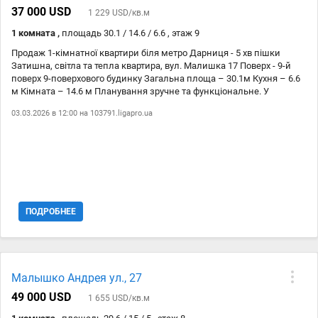
37 000 USD
1 229 USD/кв.м
1 комната ,
площадь 30.1 / 14.6 / 6.6 , этаж 9
Продаж 1-кімнатної квартири біля метро Дарниця - 5 хв пішки
Затишна, світла та тепла квартира, вул. Малишка 17 Поверх - 9-й
поверх 9-поверхового будинку Загальна площа – 30.1м Кухня – 6.6
м Кімната – 14.6 м Планування зручне та функціональне. У
квартирі зроблено ремонт у ванній кімнаті замінено труби,
03.03.2026 в 12:00 на
103791.ligapro.ua
виконано гідроізоляцію. Є кондиціонер, балкон засклений. Також
поряд з будинком сквер та парк Перемога. Інфраструктура: – до
зупинки “м.Дарниця” – 5 хвилин пішки – до метро Чернігівська –
10 хвилин – поруч магазини, аптека, школа, дитячі садочки, банк,
пошта – у пішій доступності торговий центр. Комісію агенства 5%
сплачує покупець. Панельна Гостинка Роздільне Частковий
ремонт
ПОДРОБНЕЕ
Малышко Андрея ул., 27
49 000 USD
1 655 USD/кв.м