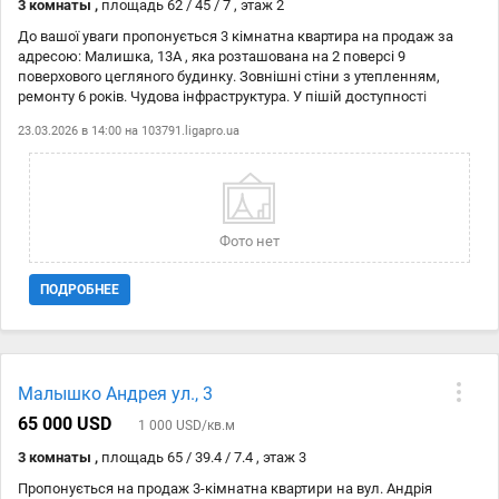
3 комнаты ,
площадь 62 / 45 / 7 , этаж 2
До вашої уваги пропонується 3 кімнатна квартира на продаж за
адресою: Малишка, 13А , яка розташована на 2 поверсі 9
поверхового цегляного будинку. Зовнішні стіни з утепленням,
ремонту 6 років. Чудова інфраструктура. У пішій доступності
супермаркети, торгові центри, ресторани, велика кількість
23.03.2026 в 14:00 на
103791.ligapro.ua
магазинів, школи, дитячі садки, поліклініка, та інше. Тихий та
затишний двір, дружелюбні сусіди, поруч місця для відпочинку та
паркування. Зручна транспортна розвязка – 20 хвилин до центру
міста, метро, громадський транспорт. Комісію агенства 5% сплачує
покупець. Чеський проект 1972 рік побудови
Фото нет
ПОДРОБНЕЕ
Малышко Андрея ул., 3
65 000 USD
1 000 USD/кв.м
3 комнаты ,
площадь 65 / 39.4 / 7.4 , этаж 3
Пропонується на продаж 3-кімнатна квартири на вул. Андрія