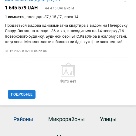
Дитячий садок №591 (300 м), №568 (400 м), №503 (550 м)
Державний торговельно-економічний університет - 1.2 км. Будинок
1 645 579 UAH
44 475 UAH/кв.м
розташований у чистому та зеленому районі Києва. Хороша та
зручна транспортна розвязка: багато громадського транспорту до
1 комната ,
площадь 37 / 15 / 7 , этаж 14
всіх районів Києва. До центру 10 км. або 15 хвилин на автомобілі.
Продається видова однокімнатна квартира з видом на Печерську
Лавру. Загальна площа - 36 м.кв., знаходиться на 14 поверху /16
поверхового будинку. Будинок серії БПС.Квартира в жилому стані,
не углова. Металопластик, балкон вихід з кухні, не заскленний,
санвузол - роздільний. Встановлені лічильники на воду. В будинку
31.12.2022 в 02:00 на
bn.ua
новий ліфт, консьерж.Добре розвинута інфраструктура: школи,
дитячі садки, ринок, магазини, супермаркети, ТРЦ, парки, метро
Дарниця, Чернігівська.Номер оголошення на сайті компанії: SF-2-
400-385-BN. | АН Satory
Фото нет
ПОДРОБНЕЕ
Районы
Микрорайоны
Улицы