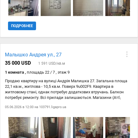
ПОДРОБНЕЕ
Малышко Андрея ул., 27
35 000 USD
1 591 USD/кв.м
1 комната ,
площадь 22 / 7 , этаж 9
Продаю квартиру на вулиці Андрія Малишка 27. Загальна площа
22,1 кв.м., житлова - 10,5 кв.м. Поверх 9u002F9. Квартира в
житловому стані, однак потребує додаткових втручань. Балкон
потребує ремонту. Всі прилади залишаються. Магазини (Атб,
фора), поліклініка, парки, садочки, ТРЦ, аптеки, метро
05.06.2026 в 12:00 на
103791.ligapro.ua
«Чернігівська,Дарниця», зупинки маршруток, трамваїв тощо - все в
пішій доступності. На 3 фото закриті крани, бо в червні 2024 року
робили наливну ванну.