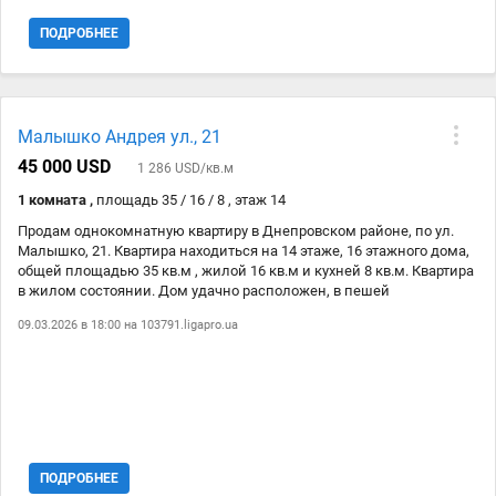
необхідною технікою. Є засклений балкон. Комісію агенства 5%
сплачує покупець.
ПОДРОБНЕЕ
Малышко Андрея ул., 21
45 000 USD
1 286 USD/кв.м
1 комната ,
площадь 35 / 16 / 8 , этаж 14
Продам однокомнатную квартиру в Днепровском районе, по ул.
Малышко, 21. Квартира находиться на 14 этаже, 16 этажного дома,
общей площадью 35 кв.м , жилой 16 кв.м и кухней 8 кв.м. Квартира
в жилом состоянии. Дом удачно расположен, в пешей
доступности есть все необходимое для комфортного проживания и
09.03.2026 в 18:00 на
103791.ligapro.ua
отдыха. До метро Черниговская 8 минут пешком. Комиссию
агенства 3% оплачивает покупатель.
ПОДРОБНЕЕ