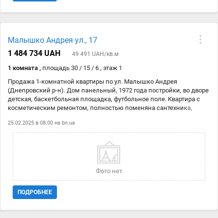
Малышко Андрея ул., 17
1 484 734 UAH
49 491 UAH/кв.м
1 комната ,
площадь 30 / 15 / 6 , этаж 1
Продажа 1-комнатной квартиры по ул. Малышко Андрея
(Днепровский р-н). Дом панельный, 1972 года постройки, во дворе
детская, баскетбольная площадка, футбольное поле. Квартира с
косметическим ремонтом, полностью поменяна сантехника,
установлены новые счетчики на воду и эл/энергию (установлены
25.02.2025 в 08:00 на
bn.ua
автоматы). Удобное месторасположение, рядом детские садики,
школа, парки Андрея Малышко, Попудренко, ст.м. "Черниговская" -
15 мин. пешком.
Фото нет
ПОДРОБНЕЕ