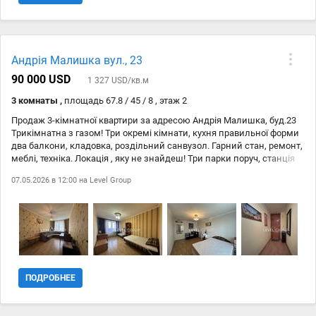
Андрія Малишка вул., 23
90 000 USD
1 327 USD/кв.м
3 комнаты ,
площадь 67.8 / 45 / 8 , этаж 2
Продаж 3-кімнатної квартири за адресою Андрія Малишка, буд.23
Трикімнатна з газом! Три окремі кімнати, кухня правильної форми
два балкони, кладовка, роздільний санвузол. Гарний стан, ремонт,
меблі, техніка. Локація , яку не знайдеш! Три парки поруч, станція
метро Чернігівська! Все поруч: АТБ 20метрів, школа та садочок,
07.05.2026 в 12:00 на
Level Group
дит.майданчик. Всі вікна на зелень! Опалення не вимикали;
Добротний будинок, відмінний поверх, хороші сусіди, є грузовий
ліфт.
ПОДРОБНЕЕ