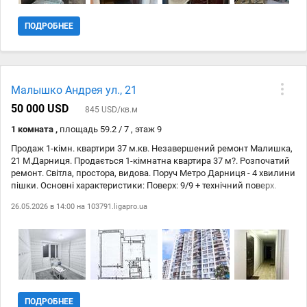
ПОДРОБНЕЕ
Малышко Андрея ул., 21
50 000 USD
845 USD/кв.м
1 комната ,
площадь 59.2 / 7 , этаж 9
Продаж 1-кімн. квартири 37 м.кв. Незавершений ремонт Малишка,
21 М.Дарниця. Продається 1-кімнатна квартира 37 м?. Розпочатий
ремонт. Світла, простора, видова. Поруч Метро Дарниця - 4 хвилини
пішки. Основні характеристики: Поверх: 9/9 + технічний поверх.
Площа: 37 м? + балкон 11 м?. Планування: роздільна кімната й
26.05.2026 в 14:00 на
103791.ligapro.ua
санвузол. Локація — одна з найкращих: поруч із будинком є все
необхідне для комфортного життя: школа та дитячий садок Нова
Пошта затишний сквер торговий центр АТБ, ринок.
ПОДРОБНЕЕ