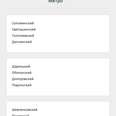
Метро
Соломенский
Святошинский
Голосеевский
Деснянский
Дарницкий
Оболонский
Днепровский
Подольский
Шевченковский
Печерский