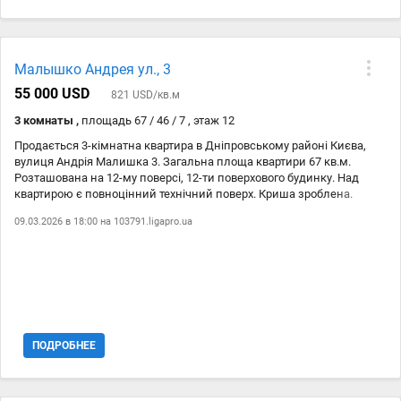
Малышко Андрея ул., 3
55 000 USD
821 USD/кв.м
3 комнаты ,
площадь 67 / 46 / 7 , этаж 12
Продається 3-кімнатна квартира в Дніпровському районі Києва,
вулиця Андрія Малишка 3. Загальна площа квартири 67 кв.м.
Розташована на 12-му поверсі, 12-ти поверхового будинку. Над
квартирою є повноцінний технічний поверх. Криша зроблена.
Працює 2 ліфти. Квартира в гарному житловому стані. Спланована:
09.03.2026 в 18:00 на
103791.ligapro.ua
кухня, вітальня, дві спальні, санвузол роздільний, лоджія. Гарне
місце розташування. До станції метро Дарниця 4 хвилини пішки.
Поряд школа, садок, супермаркети, зупинка транспорту, ТРЦ.
Комісію агенства 5% сплачує покупець. Панельна Частковий
ремонт
ПОДРОБНЕЕ