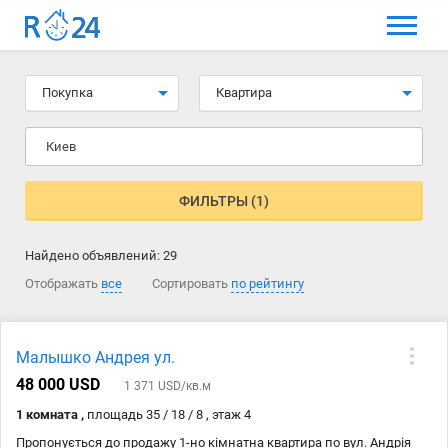
МЕНЮ
Выбрать язык
Покупка
Квартира
Вход и регистрация
Киев
Избранные объявления
Комментарии к объявления
ФИЛЬТРЫ (1)
Контакты
Найдено объявлений:
29
Как добавить объявление
Отображать
все
Сортировать
по рейтингу
Малышко Андрея ул.
48 000 USD
1 371 USD/кв.м
1 комната ,
площадь 35 / 18 / 8 , этаж 4
Пропонується до продажу 1-но кімнатна квартира по вул. Андрія