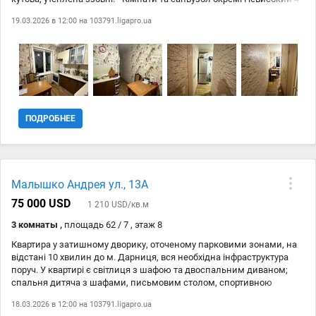
й поверх 12-ти поверхового будинку Загальний метраж: 46м2 Жила
19.03.2026 в 12:00 на
103791.ligapro.ua
площа: 30м2 Кухня: 6м2 Глибока лоджія Квартира в охайному
жилому стані та повністю відповідає фото! Проводилась заміна:
проводки, вікон, комунікацій в санвузлах та кахелю У квартирі
тепло та затишно! Дружні сусіди, парадне в охайному стані. Поряд
парк Перемоги (найкращий у Києві) зі ставком та качками Метро та
усі види наземного транспорту поряд з будинком Супермаркети
Сільпо та Варус, ринок, ТЦ також у піший доступності. Комісію
агенства 5% сплачує покупець.
ПОДРОБНЕЕ
Малышко Андрея ул., 13А
75 000 USD
1 210 USD/кв.м
3 комнаты ,
площадь 62 / 7 , этаж 8
Квартира у затишному дворику, оточеному парковими зонами, на
відстані 10 хвилин до м. Дарниця, вся необхідна інфраструктура
поруч. У квартирі є світлиця з шафою та двоспальним диваном;
спальня дитяча з шафами, письмовим столом, спортивною
брамою, ліжком на одну дитину; спальня з шафою та
18.03.2026 в 12:00 на
103791.ligapro.ua
двоспальним ліжком; кухня з плитою, мікрохвильовою піччю,