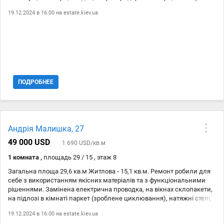
Ванна - змінена плитка (стіни, підлога), чугунна ванна. Кімната -
19.12.2024 в 16:00 на
estate.kiev.ua
нові шпалери, лінолеум не змінений (бордовий). Балкон потребує
ремонту. Всі прилади за потреби залишаються. Магазини (Атб,
фора), поліклініка, парки, садочки, ТРЦ, аптеки, метро
«Чернігівська,Дарниця», зупинки маршруток, трамваїв тощо - все в
пішій доступності. Приємні та спокійні сусіди.
ПОДРОБНЕЕ
Андрія Малишка, 27
49 000 USD
1 690 USD/кв.м
1 комната ,
площадь 29 / 15 , этаж 8
Загальна площа 29,6 кв.м Житлова - 15,1 кв.м. Ремонт робили для
себе з використанням якісних матеріалів та з функціональними
рішеннями. Замінена електрична проводка, на вікнах склопакети,
на підлозі в кімнаті паркет (зроблене циклювання), натяжні стелі,
на кухні + в кімнаті + ванній кімнаті чавунні батареї, плитка, бойлер,
19.12.2024 в 16:00 на
estate.kiev.ua
кондиціонер, телевізор, мікрохвильова піч, холодильник, газ плита,