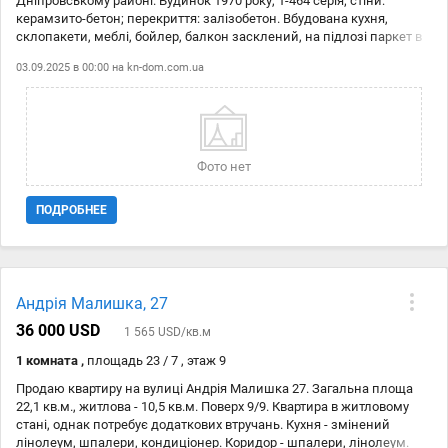
Дніпровському районі. Будинок 1970 року, 1-464 серія; стіни:
на автомобілі.. Для запису на перегляд телефонуйте, будь ласка, за
керамзито-бетон; перекриття: залізобетон. Вбудована кухня,
вказаним номером!
склопакети, меблі, бойлер, балкон засклений, на підлозі паркет в
ідеальному стані, роздільний санвузол. Балкон засклений. Тамбур
03.09.2025 в 00:00 на
kn-dom.com.ua
на дві квартири, під`їзд з ремонтом, домофон, новий ліфт. Будинок
віддалений від дороги, в квартирі тихо, вікна у двір, до станції метро
"Чернігівська" 8 хвилин пішки. Код об'єкта: 21124505.
Фото нет
ПОДРОБНЕЕ
Андрія Малишка, 27
36 000 USD
1 565 USD/кв.м
1 комната ,
площадь 23 / 7 , этаж 9
Продаю квартиру на вулиці Андрія Малишка 27. Загальна площа
22,1 кв.м., житлова - 10,5 кв.м. Поверх 9/9. Квартира в житловому
стані, однак потребує додаткових втручань. Кухня - змінений
лінолеум, шпалери, кондиціонер. Коридор - шпалери, лінолеум.