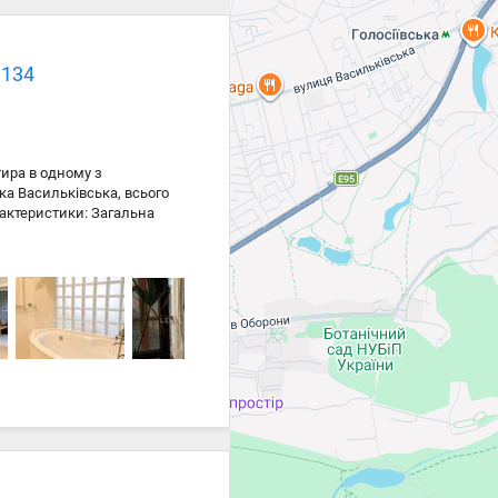
 134
тира в одному з
ка Васильківська, всього
рактеристики: Загальна
исокі стелі та великі вікна
пальня; дитяча кімната;
туалетом; дві гардеробні,
тової техніки; великий
починку та релаксу.
 техніка залишаються
чої кімнати, музичні
ться за якісне
нування. Чудовий варіант
з розвиненою