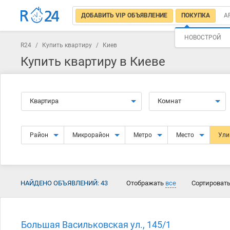
ДОБАВИТЬ VIP ОБЪЯВЛЕНИЕ
ПОКУПКА
А
НОВОСТРОЙ
R24
/
Купить квартиру
/
Киев
Купить квартиру в Киеве
Квартира
Комнат
Район
Микрорайон
Метро
Место
Ул
НАЙДЕНО ОБЪЯВЛЕНИЙ:
43
Отображать
все
Сортироват
Большая Васильковская ул., 145/1