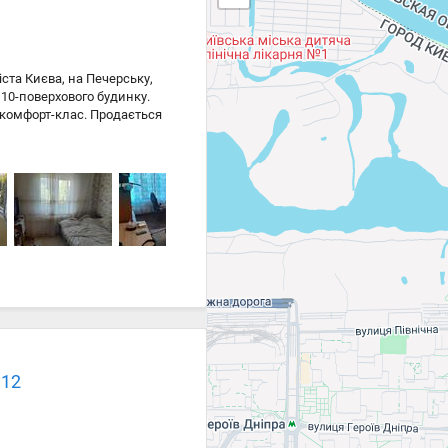
іста Києва, на Печерську,
 10-поверхового будинку.
є комфорт-клас. Продається
ч, холодильник, пральна
 є кодовий замок у
 12