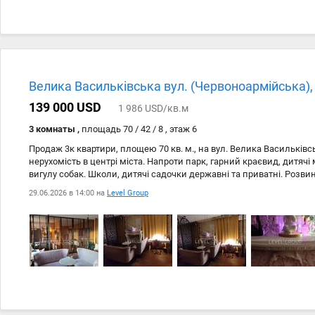
Велика Васильківська вул. (Червоноармійська),
139 000 USD
1 986 USD/кв.м
3 комнаты ,
площадь 70 / 42 / 8 , этаж 6
Продаж 3к квартири, площею 70 кв. м., на вул. Велика Васильківс
нерухомість в центрі міста. Напроти парк, гарний краєвид, дитяч
вигулу собак. Школи, дитячі садочки державні та приватні. Розви
Магазини, торгівельний центр Ocean Plaza, Метро Либідьська та П
29.06.2026 в 14:00 на
Level Group
Театри, кіно, виставки, спорт зали та стадіони, спортивні та творчі 
Все в пішій доступності. Культурний центр міста. Дизайнерський
сучасним стандартам. З заміною абсолютно всіх комунікацій. Нові
спальні. Тепла підлога в санвузлі. Після ремонту ніхто не жив. Ная
опалення постійно. Укриття в домі. Охороняємий паркінг для мешк
простора, атмосферна квартира для вибагливих господарів.