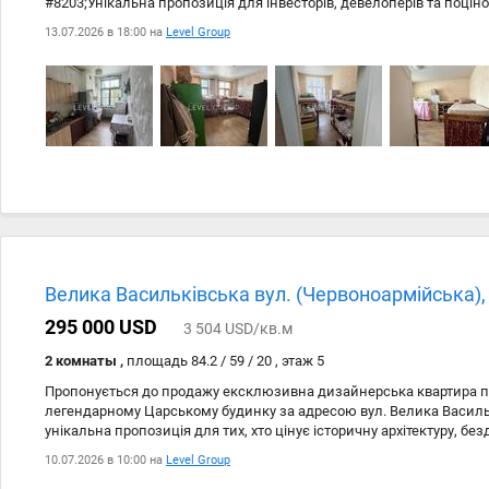
#8203;Унікальна пропозиція для інвесторів, девелоперів та поціно
столиці. Продаж просторої квартири. Загальна площа 71.4м2. Жит
13.07.2026 в 18:00 на
Level Group
будинку не аварійна. #8203;## Головні переваги обєкта: #8203;Топ
престижний район із надвисоким трафіком. Поруч ключова інфрас
бізнес-центри та станції метро. #8203; #8203;Гнучкість планувань:
архітектурні форми дозволяють створити ергономічний та статусн
Велика Васильківська вул. (Червоноармійська),
295 000 USD
3 504 USD/кв.м
2 комнаты ,
площадь 84.2 / 59 / 20 , этаж 5
Пропонується до продажу ексклюзивна дизайнерська квартира п
легендарному Царському будинку за адресою вул. Велика Васильк
унікальна пропозиція для тих, хто цінує історичну архітектуру, б
преміальний рівень комфорту. Вишуканий інтерєр, високі стелі та
10.07.2026 в 10:00 на
Level Group
наповнюють квартиру світлом і створюють відчуття простору. Пр