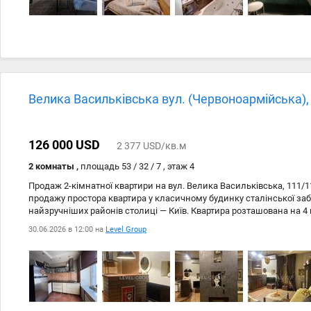
Велика Васильківська вул. (Червоноармійська),
126 000 USD
2 377 USD/кв.м
2 комнаты ,
площадь 53 / 32 / 7 , этаж 4
Продаж 2-кімнатної квартири на вул. Велика Васильківська, 111/
продажу простора квартира у класичному будинку сталінської заб
найзручніших районів столиці — Київ. Квартира розташована на 4 
будинку. Загальна площа — 53 м #178;. Висота стелі — 3 метри, що
30.06.2026 в 12:00 на
Level Group
світла. Будинок із товстими цегляними стінами, що забезпечує хо
шумоізоляцію. Планування зручне для життя: дві окремі кімнати,
Квартира знаходиться в середині будівлі, що робить її теплою у х
працює ліфт. Для гарячої води встановлена газова колонка. Двір з
шлагбаум, передбачена парковка для мешканців. Локація — одна 
метро Київський метрополітен, сквер для прогулянок, магазини, ба
доступності Володимирський ринок, що робить щоденні покупки