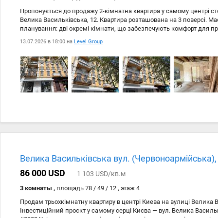
Пропонується до продажу 2-кімнатна квартира у самому центрі ст
Велика Васильківська, 12. Квартира розташована на 3 поверсі. М
планування: дві окремі кімнати, що забезпечують комфорт для пр
інвестиційного проєкту. Житло потребує ремонту, що дає можливі
13.07.2026 в 18:00 на
Level Group
відповідно до власних побажань та дизайнерських рішень. Основні 
окремі кімнати; • роздільне планування; • квартира під ремонт; • 
понад 3 роки; • престижна локація в історичному центрі Києва; • 
Українських Героїв»; • у пішій доступності ресторани, магазини, Т
інфраструктура. Чудовий варіант як для власного проживання, так 
потенціалом орендного доходу.
Велика Васильківська вул. (Червоноармійська),
86 000 USD
1 103 USD/кв.м
3 комнаты ,
площадь 78 / 49 / 12 , этаж 4
Продам трьохкімнатну квартиру в центрі Киева на вулиці Велика В
Інвестиційний проєкт у самому серці Києва — вул. Велика Васильк