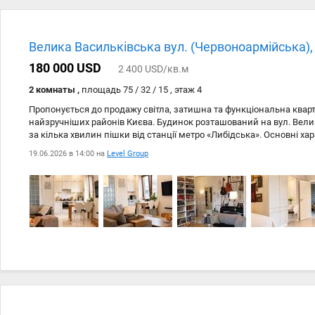
Велика Васильківська вул. (Червоноармійська),
180 000 USD
2 400 USD/кв.м
2 комнаты ,
площадь 75 / 32 / 15 , этаж 4
Пропонується до продажу світла, затишна та функціональна квар
найзручніших районів Києва. Будинок розташований на вул. Вели
за кілька хвилин пішки від станції метро «Либідська». Основні ха
площа — 75 м #178; Поверх — 4 із 7 Будинок сталінської забудови В
19.06.2026 в 14:00 на
Level Group
Газ Планування: простора кухня-вітальня (студія); господарська с
суміжний санвузол з ванною, душовою кабіною, умивальником та 
одна з яких облаштована як пральня та місце для зберігання побу
засклений балкон, який використовується як повноцінна зона від
Квартира доглянута та готова до проживання. Майже всі меблі та
новим власникам. Не входять у продаж особисті речі, меблі з дитя
інструменти, рослини та картини. Будинок сталінської епохи цінує
будівництво, товсті стіни, хорошу шумоізоляцію та комфортні пла
для сімї, яка шукає просторе житло в центральній частині міста 
інфраструктурою та швидким доступом до метро.