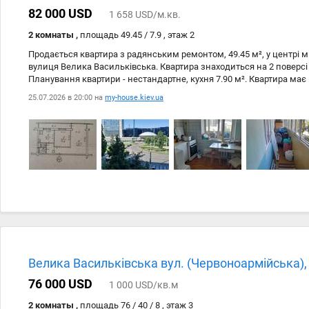
82 000 USD
1 658 USD/м.кв.
2 комнаты ,
площадь 49.45 / 7.9 , этаж 2
Продається квартира з радянським ремонтом, 49.45 м², у центрі м
вулиця Велика Васильківська. Квартира знаходиться на 2 поверсі
Планування квартири - нестандартне, кухня 7.90 м². Квартира ма
разом з побутовою технікою (варильна панель, мікрохвильова пі
25.07.2026 в 20:00 на
my-house.kiev.ua
машина) та меблями. У санвузлі є ремонт. Додатковою перевагою
під'їзді. Запрошуємо до перегляду та покупки!
Велика Васильківська вул. (Червоноармійська),
76 000 USD
1 000 USD/кв.м
2 комнаты ,
площадь 76 / 40 / 8 , этаж 3