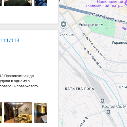
 111/113
113 Пропонується до
удови в одному з
поверсі 7-поверхового
 додає відчуття простору та
рошу тепло- та
 вікна виходять на вулицю.
олодний період. У будинку
акритого типу — вїзд під
з головних переваг. Поруч
нки, ресторації. У пішій
 швидкими та зручними.