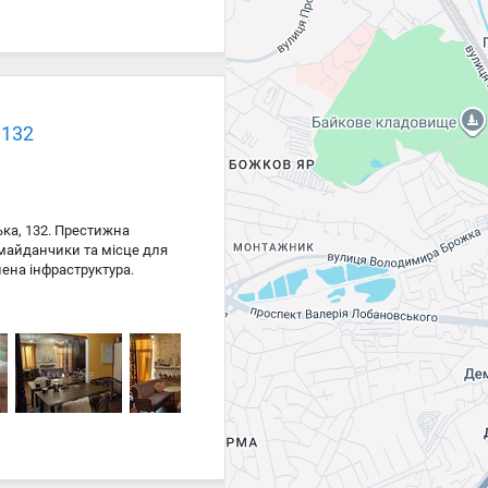
 132
ька, 132. Престижна
і майданчики та місце для
нена інфраструктура.
алац Україна 5 хвилин.
студії для дітей, басейн.
 ремонт зроблений по
 меблі. ЕлектроКамін у
вність світла, води та
анців та гостей. Світла