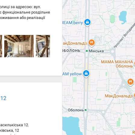
олиці за адресою: вул.
ає функціональне роздільне
оживання або реалізації
сть облаштувати простір
переваги: • 3 поверх; • 2
документи у власності
поруч станція метро «Площа
РЦ, парки та вся необхідна
і для інвестиції з високим
 12
асилькіська 12.
івська, 12