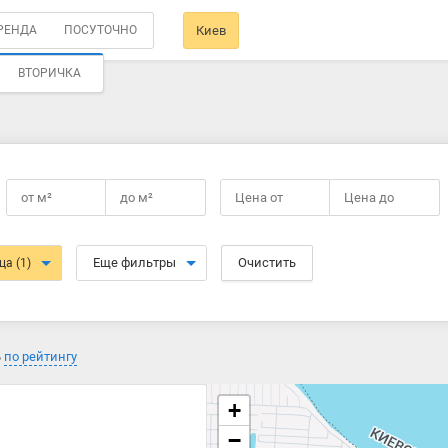
РЕНДА
ПОСУТОЧНО
Киев
ВТОРИЧКА
от
м²
до
м²
Цена от
Цена до
Еще фильтры
Очистить
ица
(1)
ь
по рейтингу
+
−