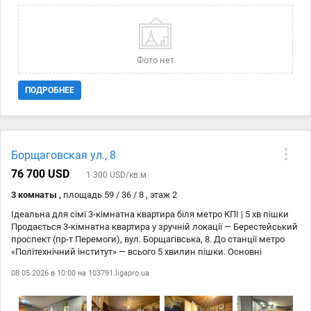
інфраструктура: поруч метро, парк, ТРЦ, магазини, супермаркети,
відділення пошти.№ 21146415
Фото нет
ПОДРОБНЕЕ
Борщаговская ул., 8
76 700 USD
1 300 USD/кв.м
3 комнаты ,
площадь 59 / 36 / 8 , этаж 2
Ідеальна для сімї 3-кімнатна квартира біля метро КПІ | 5 хв пішки
Продається 3-кімнатна квартира у зручній локації — Берестейський
проспект (пр-т Перемоги), вул. Борщагівська, 8. До станції метро
«Політехнічний інститут» — всього 5 хвилин пішки. Основні
характеристики: – площа — 59 м – 3 окремі кімнати – кухня,
08.05.2026 в 10:00 на
103791.ligapro.ua
роздільний санвузол – відкритий балкон – 2 поверх із 9 –
панельний будинок ? Стан квартири: Житловий стан, але потребує
ремонту — чудова можливість зробити все під себе без переплати