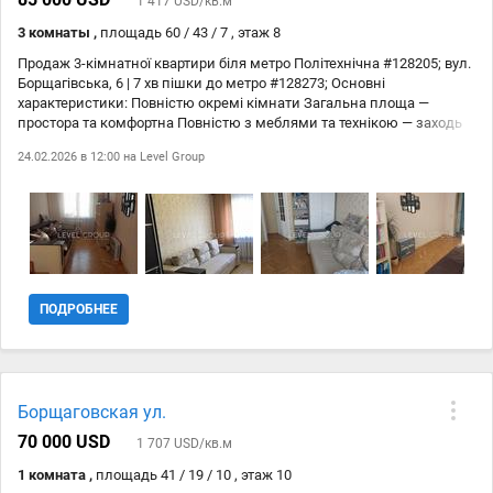
1 417 USD/кв.м
3 комнаты ,
площадь 60 / 43 / 7 , этаж 8
Продаж 3-кімнатної квартири біля метро Політехнічна #128205; вул.
Борщагівська, 6 | 7 хв пішки до метро #128273; Основні
характеристики: Повністю окремі кімнати Загальна площа —
простора та комфортна Повністю з меблями та технікою — заходь
та живи Поверховість будинку: 9 поверхів, панельний будинок,
24.02.2026 в 12:00 на
Level Group
газифікований #128736; Стан квартири: Квартира утеплена ззовні
Балкон утеплений та обшитий вагонкою Тамбур на дві квартири
#127970; Інфраструктура та локація: 7 хвилин пішки до метро
Політехнічна Зелений двір, охоронювана парковка Поруч: 20 м —
магазин 100 м — зупинка вул. Шолуденка школи, дитячі садочки,
поліклініка
ПОДРОБНЕЕ
Борщаговская ул.
70 000 USD
1 707 USD/кв.м
1 комната ,
площадь 41 / 19 / 10 , этаж 10