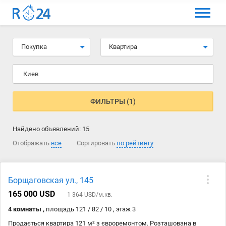
МЕНЮ
Выбрать язык
Покупка
Квартира
Вход и регистрация
Киев
Избранные объявления
Комментарии к объявления
ФИЛЬТРЫ (1)
Контакты
Найдено объявлений:
15
Как добавить объявление
Отображать
все
Сортировать
по рейтингу
Борщаговская ул., 145
165 000 USD
1 364 USD/м.кв.
4 комнаты ,
площадь 121 / 82 / 10 , этаж 3
Продається квартира 121 м² з євроремонтом. Розташована в