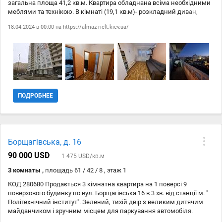
загальна площа 41,2 кв.м. Квартира обладнана всіма необхідними
меблями та технікою. В кімнаті (19,1 кв.м)- розкладний диван,
письмовий стіл, шафа-купе, телевізор, кондиціонер. На кухні (9,7
18.04.2024 в 00:00 на
https://almaz-rielt.kiev.ua/
кв.м.)- плита, холодильник,посудомийна машина, мікрохвильова
піч, обідній стіл. Санвузол роздільний, встановлено бойлер.
Великий балкон на кухню і кімнату з чудовим видом на місто.
Чудова інфраструктура, поряд ТРЦ Аркадія, ТРЦ Мармелад,
спортклуб, супермаркети. Транспортна розвязка дуже зручна: до м.
Шулявка - 10 хв., поруч лінія швидкісного трамваю. 1 власник,
документам більше 3-х років. Фахівець Олена
ПОДРОБНЕЕ
Борщагівська, д. 16
90 000 USD
1 475 USD/кв.м
3 комнаты ,
площадь 61 / 42 / 8 , этаж 1
КОД 280680 Продається 3 кімнатна квартира на 1 поверсі 9
поверхового будинку по вул. Борщагівська 16 в 3 хв. від станції м. "
Політехнічний інститут". Зелений, тихій двір з великим дитячим
майданчиком і зручним місцем для паркування автомобіля.
Квартира світла, тепла, простора, обладнана всіма необхідними