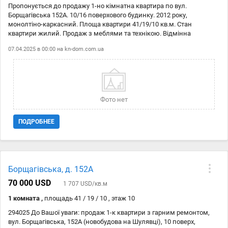
Пропонується до продажу 1-но кімнатна квартира по вул.
Борщагівська 152А. 10/16 поверхового будинку. 2012 року,
монолтіно-каркасний. Площа квартири 41/19/10 кв.м. Стан
квартири жилий. Продаж з меблями та технікою. Відмінна
інфраструктура та транспортна розв'язка. Код об'єкту 21145851
07.04.2025 в 00:00 на
kn-dom.com.ua
Фото нет
ПОДРОБНЕЕ
Борщагівська, д. 152А
70 000 USD
1 707 USD/кв.м
1 комната ,
площадь 41 / 19 / 10 , этаж 10
294025 До Вашої уваги: продаж 1-к квартири з гарним ремонтом,
вул. Борщагівська, 152А (новобудова на Шулявці), 10 поверх,