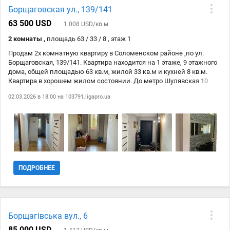
розвинена інфраструктура: зручна транспортна розвязка, метро
Борщаговская ул., 139/141
Шулявка – 10 хвилин пішки, метро КПІ – 15 хвилин пішки Відразу
23.02
Level Group
4 944 818 ₴
біля будинку супермаркети «Мегамаркет», «Сільпо», поряд ТРЦ
63 500 USD
1 008 USD/кв.м
13.04
kubrealtyestate.ligapro.ua
4 944 818 ₴
Аркадія, ТРЦ Мармелад, ТРЦ Космополіт, 2 Спортлайфи, кафе,
2 комнаты ,
площадь 63 / 33 / 8 , этаж 1
ресторани, 2 парки (Пушкінський парк та парк КПІ) з комфортними
зонами відпочинку для прогулянок .
Продам 2х комнатную квартиру в Соломенском районе ,по ул.
Борщаговская, 139/141. Квартира находится на 1 этаже, 9 этажного
дома, общей площадью 63 кв.м, жилой 33 кв.м и кухней 8 кв.м.
Квартира в хорошем жилом состоянии. До метро Шулявская 10
минут пешком.
02.03.2026 в 18:00 на
103791.ligapro.ua
ПОДРОБНЕЕ
Борщагівська вул., 6
85 000 USD