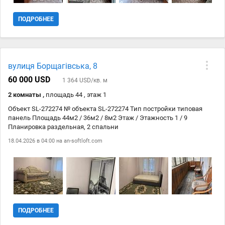
залишається: Вбудовані меблі Побутова техніка: посудомийна
машина, пральна машина, холодильник, кондиціонер, духовка,
ПОДРОБНЕЕ
варочна поверхня, бойлер #127775; Переваги: Продумане
планування, зручне для життя Панорамний вид із 16 поверху
Розвинена інфраструктура: школи, садочки, ВУЗи, магазини,
транспорт
вулиця Борщагівська, 8
60 000 USD
1 364 USD/кв. м
2 комнаты ,
площадь 44 , этаж 1
Объект SL-272274 № объекта SL-272274 Тип постройки типовая
панель Площадь 44м2 / 36м2 / 8м2 Этаж / Этажность 1 / 9
Планировка раздельная, 2 спальни
18.04.2026 в 04:00 на
an-softloft.com
ПОДРОБНЕЕ