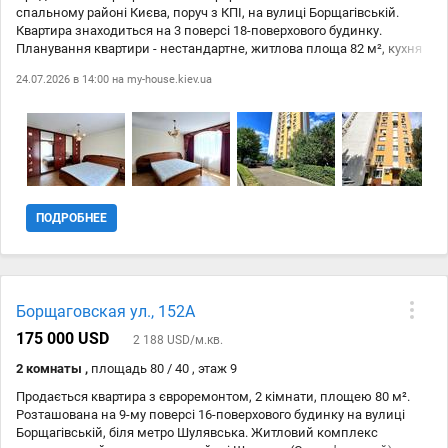
спальному районі Києва, поруч з КПІ, на вулиці Борщагівській.
Квартира знаходиться на 3 поверсі 18-поверхового будинку.
Планування квартири - нестандартне, житлова площа 82 м², кухня
10 м². Квартира комфорт-класу. Продається з побутовою технікою
24.07.2026 в 14:00 на
my-house.kiev.ua
(варильна панель, мікрохвильова піч, холодильник, витяжка,
пральна машина в санвузлі) та меблями. Є Wi-Fi. Для вашої
безпеки в під'їзді є домофон та кодовий замок. Також є укриття. Не
упустіть можливість придбати цю прекрасну квартиру з усіма
необхідними зручностями!
ПОДРОБНЕЕ
Борщаговская ул., 152А
175 000 USD
2 188 USD/м.кв.
2 комнаты ,
площадь 80 / 40 , этаж 9
Продається квартира з євроремонтом, 2 кімнати, площею 80 м².
Розташована на 9-му поверсі 16-поверхового будинку на вулиці
Борщагівській, біля метро Шулявська. Житловий комплекс