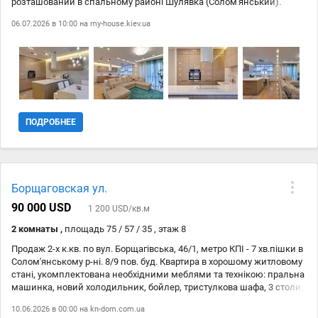
розташований в спальному районі Шулявка (Солом'янський).
Квартира комфорт-класу з кухнею 40 м². Продається разом з
06.07.2026 в 10:00 на
my-house.kiev.ua
побутовою технікою (електроплита, мікрохвильова піч, електрична
духовка, холодильник та інше). Є Wi-Fi, меблі, пральна машина в
санвузлі. У будинку консьєрж та домофон для вашої безпеки.
Поспішіть купити цю затишну квартиру і насолоджуйтесь
комфортом!
ПОДРОБНЕЕ
Борщаговская ул.
90 000 USD
1 200 USD/кв.м
2 комнаты ,
площадь 75 / 57 / 35 , этаж 8
Продаж 2-х к.кв. по вул. Борщагівська, 46/1, метро КПІ - 7 хв.пішки в
Солом'янському р-ні. 8/9 пов. буд. Квартира в хорошому житловому
стані, укомплектована необхідними меблями та технікою: пральна
машинка, новий холодильник, бойлер, тристулкова шафа, 3 столи,
2 двоспальні ліжка, 20м балкон засклений новими склопакетами,
10.06.2026 в 00:00 на
kn-dom.com.ua
нові кухонні меблі + крани, газова плита. Розвинена