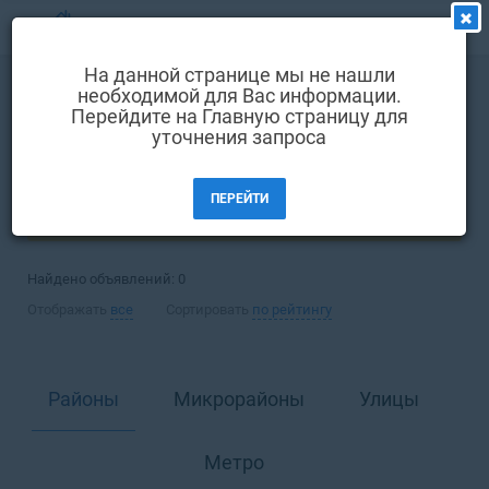
МЕНЮ
На данной странице мы не нашли
Выбрать язык
необходимой для Вас информации.
Покупка
Квартира
Перейдите на Главную страницу для
Вход и регистрация
уточнения запроса
Киев
Избранные объявления
ПЕРЕЙТИ
Комментарии к объявления
ФИЛЬТРЫ (1)
Контакты
Найдено объявлений:
0
Как добавить объявление
Отображать
все
Сортировать
по рейтингу
Районы
Микрорайоны
Улицы
Метро