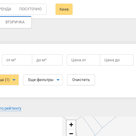
РЕНДА
ПОСУТОЧНО
Киев
ВТОРИЧКА
от
м²
до
м²
Цена от
Цена до
Еще фильтры
Очистить
ица
(1)
по рейтингу
+
−