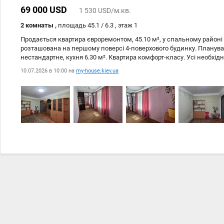
69 000 USD
1 530 USD/м.кв.
2 комнаты ,
площадь 45.1 / 6.3 , этаж 1
Продається квартира євроремонтом, 45.10 м², у спальному районі
розташована на першому поверсі 4-поверхового будинку. Планува
нестандартне, кухня 6.30 м². Квартира комфорт-класу. Усі необхід
(плазмовий телевізор, газова плита, варильна панель, холодильн
10.07.2026 в 10:00 на
my-house.kiev.ua
машина в санвузлі та ін.). Також є меблі та інтернет Wi-Fi. Безпе
забезпечена кодовим замком, є укриття та паркан. Звертайтесь, д