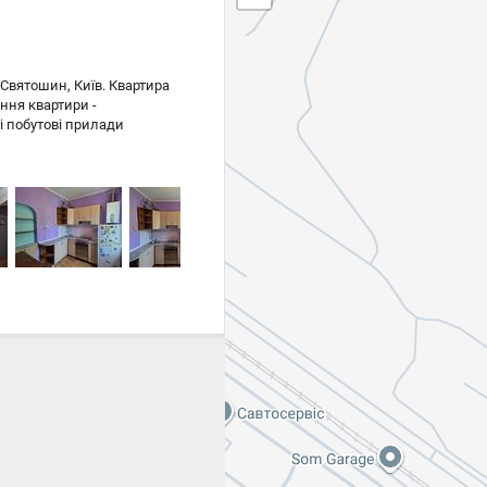
 Святошин, Київ. Квартира
ння квартири -
ні побутові прилади
ик, витяжка, пральна
ка житлового комплексу
оки квартира в наявності!