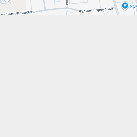
Leaflet
|
Map data ©
Google maps