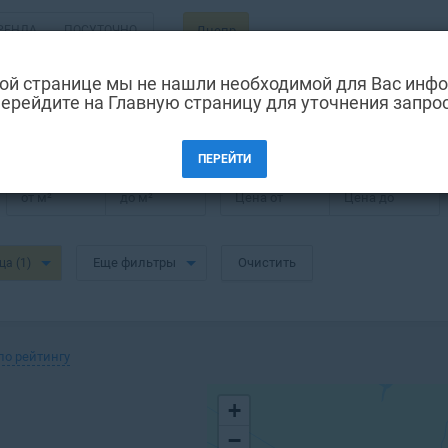
РЕНДА
ПОСУТОЧНО
Днепр
ВТОРИЧКА
ой странице мы не нашли необходимой для Вас инф
ерейдите на Главную страницу для уточнения запро
ПЕРЕЙТИ
от
м²
до
м²
Цена от
Цена до
Еще фильтры
Очистить
ица
(1)
по рейтингу
+
−