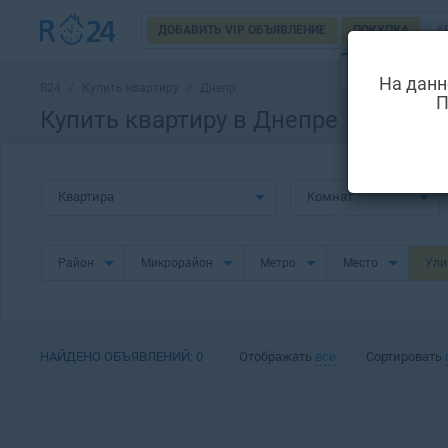
ДОБАВИТЬ VIP ОБЪЯВЛЕНИЕ
ПОКУПКА
А
НОВОСТРОЙ
На данн
R24
/
Купить квартиру
/
Днепр
П
Купить квартиру в Днепре
Квартира
Комнат
Район
Микрорайон
Метро
Место
Ул
НАЙДЕНО ОБЪЯВЛЕНИЙ:
0
Отображать
все
Сортировать