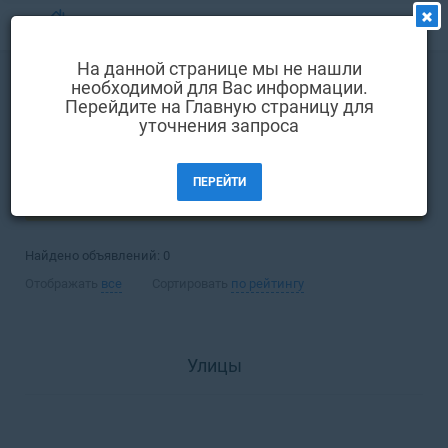
МЕНЮ
На данной странице мы не нашли
Выбрать язык
необходимой для Вас информации.
Покупка
Квартира
Перейдите на Главную страницу для
Вход и регистрация
уточнения запроса
Ирпень
Избранные объявления
ПЕРЕЙТИ
Комментарии к объявления
ФИЛЬТРЫ (1)
Контакты
Найдено объявлений:
0
Как добавить объявление
Отображать
все
Сортировать
по рейтингу
Улицы