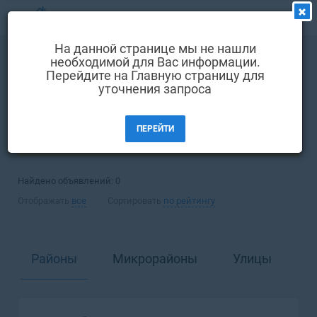
МЕНЮ
На данной странице мы не нашли
Выбрать язык
необходимой для Вас информации.
Покупка
Квартира
Перейдите на Главную страницу для
Вход и регистрация
уточнения запроса
Одесса
Избранные объявления
ПЕРЕЙТИ
Комментарии к объявления
ФИЛЬТРЫ (1)
Контакты
Найдено объявлений:
0
Как добавить объявление
Отображать
все
Сортировать
по рейтингу
Районы
Микрорайоны
Улицы