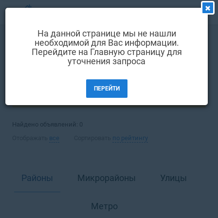
МЕНЮ
На данной странице мы не нашли
Выбрать язык
необходимой для Вас информации.
Покупка
Квартира
Перейдите на Главную страницу для
Вход и регистрация
уточнения запроса
Киев
Избранные объявления
ПЕРЕЙТИ
Комментарии к объявления
ФИЛЬТРЫ (1)
Контакты
Найдено объявлений:
0
Как добавить объявление
Отображать
все
Сортировать
по рейтингу
Районы
Микрорайоны
Улицы
Метро