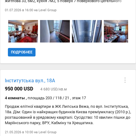
житлова 33, 6м2, кухня 7м2, 5 поверх 7 поверхового цегельного
Торг доречний. Ціна: Обговорюється під час перегляду.
будинку, двостороння, газова колонка, ванна з вікном,
Запрошуємо на огляди
01.07.2026 в 16:00 на
Level Group
господарські приміщення, роздільний санвузол, балкон в тихий
затишний двір, в будинку ремонт, новий ліфт. Територія, що
охороняється, в 5 хвилинах Маріїнський парк, Хрещатик, Майдан
Незалежності. Перший продаж, правовстановлюючі документи -
спадщина.
ПОДРОБНЕЕ
Інститутська вул., 18А
950 000 USD
4 680 USD/кв.м
4 комнаты ,
площадь 203 / 118 / 21 , этаж 17
Продаж елітної квартири в ЖК Липська Вежа, по вул. Інститутська,
18а. Дім: Один із найкращих будинків Києва преміумкласу (2010 р.),
розташований в урядовому кварталі. Сусідство: 10 хвилин пішки до
Маріїнського парку, ВРУ, Кабміну та Хрещатика.
Енергонезалежність: Будинок без відключень світла, що
21.05.2026 в 10:00 на
Level Group
забезпечує безперебійний комфорт у будь-який час. Продуманий