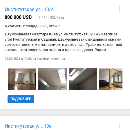
Институтская ул., 13/4
800 000 USD
2 454 USD/кв.м
6 комнат ,
площадь 326 , этаж 5
Двухуровневая квартира Киев ул.Институтская 320 м2 Квартира
угол Институтская и Садовая. Двухуровневая с видовыми окнами,
самостоятельным отоплением, в доме лифт. Правительственный
квартал, круглосуточная охрана и проверка двора. Рядом
Национальный банк, окна во двор на Кабинет министров.
20.09.2021 в 10:00 на
kvartirakiev.com.ua
Мариинский парк в двух минутах ходьбы. БЦ Парус, ТЦ Гулливер,
Карнеги, Кловский лицей, Украинский гуманитарный лицей,
Бессарабский рынок, лучшие рестораны, магазины и др.
МетроКрещатик в пешей доступности.
ПОДРОБНЕЕ
Институтская ул., 13а