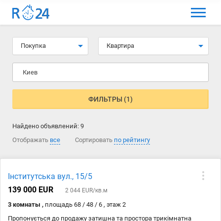
МЕНЮ
Выбрать язык
Покупка
Квартира
Вход и регистрация
Киев
Избранные объявления
Комментарии к объявления
ФИЛЬТРЫ (1)
Контакты
Найдено объявлений:
9
Как добавить объявление
Отображать
все
Сортировать
по рейтингу
Інститутська вул., 15/5
139 000 EUR
2 044 EUR/кв.м
3 комнаты ,
площадь 68 / 48 / 6 , этаж 2
Пропонується до продажу затишна та простора трикімнатна