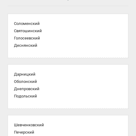
Соломенский
Святошинский
Голосеевский
Деснянский
Дарницкий
Оболонский
Днепровский
Подольский
Шевченковский
Печерский