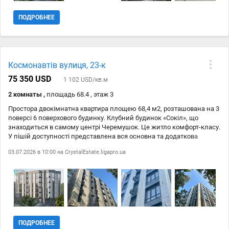
кожній квартирі. Цокольний поверх з бомбосховищем для
мешканців та комерційними приміщеннями. Загалом у будинку 48
ПОДРОБНЕЕ
квартир. Будинок зданий та діє розстрочка на 2-3 роки з першим
внеском 50% ID 212-969-092
Космонавтів вулиця, 23-к
75 350 USD
1 102 USD/кв.м
2 комнаты ,
площадь 68.4 , этаж 3
Простора двокімнатна квартира площею 68,4 м2, розташована на 3
поверсі 6 поверхового будинку. Клубний будинок «Сокіл», що
знаходиться в самому центрі Черемушок. Це житло комфорт-класу.
У пішій доступності представлена вся основна та додаткова
інфраструктура. Клубний будинок Сокіл дещо втоплений у кварталі,
03.07.2026 в 10:00 на
CrystalEstate.ligapro.ua
що забезпечує тишу та комфорт. Усього 6 поверхів. Монолітно-
каркасна конструкція базується на міцному фундаменті.
Матеріалом стінок виступає газобетон, а роль утеплювача грає
мінеральна вата. Для створення фасаду використовувалася якісна
штукатурка, а для прикраси – спеціальна плитка. Квартири
вирізняються сучасними плануваннями. Висота стель 3 метри,
індивідуальне опалення в кожній квартирі. Якісні вікна «Steko»,
двері броньовані «Страж». Ліфт вантажно-пасажирський. Територія
ПОДРОБНЕЕ
комплексу 30 соток, закрита, облагороджена із зонами відпочинку