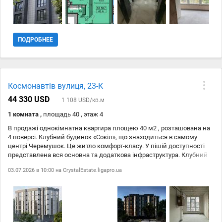
ПОДРОБНЕЕ
Космонавтів вулиця, 23-К
44 330 USD
1 108 USD/кв.м
1 комната ,
площадь 40 , этаж 4
В продажі однокімнатна квартира площею 40 м2 , розташована на
4 поверсі. Клубний будинок «Сокіл», що знаходиться в самому
центрі Черемушок. Це житло комфорт-класу. У пішій доступності
представлена вся основна та додаткова інфраструктура. Клубний
будинок Сокіл дещо втоплений у кварталі, що забезпечує тишу та
03.07.2026 в 10:00 на
CrystalEstate.ligapro.ua
комфорт. Усього 6 поверхів. Монолітно-каркасна конструкція
базується на міцному фундаменті. Матеріалом стінок виступає
газобетон, а роль утеплювача грає мінеральна вата. Для створення
фасаду використовувалася якісна штукатурка, а для прикраси –
спеціальна плитка. Квартири вирізняються сучасними
плануваннями. Висота стель 3 метри, індивідуальне опалення в