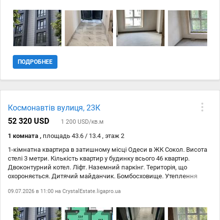
комплексу. Бомбосховище. Утеплення будинку. Панорамне
скління. ID-212-969-348
ПОДРОБНЕЕ
Космонавтів вулиця, 23К
52 320 USD
1 200 USD/кв.м
1 комната ,
площадь 43.6 / 13.4 , этаж 2
1-кімнатна квартира в затишному місці Одеси в ЖК Сокол. Висота
стелі 3 метри. Кількість квартир у будинку всього 46 квартир.
Двоконтурний котел. Ліфт. Наземний паркінг. Територія, що
охороняється. Дитячий майданчик. Бомбосховище. Утеплення
будинку. ID 212-969-345
09.07.2026 в 11:00 на
CrystalEstate.ligapro.ua