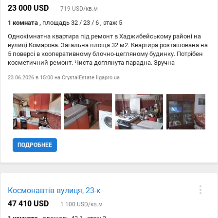
зупинки транспорту Квартира стане чудовим варіантом для тих, хто
23 000 USD
719 USD/кв.м
шукає комфортне житло в невеликому будинку з власним
1 комната ,
площадь 32 / 23 / 6 , этаж 5
паркомісцем та автономним опаленням. Телефонуйте — із
задоволенням відповімо на всі запитання та організуємо
Однокімнатна квартира під ремонт в Хаджибейському районі на
перегляд. ID 213-359-126
вулиці Комарова. Загальна площа 32 м2. Квартира розташована на
5 поверсі в кооперативному блочно-цегляному будинку. Потрібен
косметичний ремонт. Чиста доглянута парадна. Зручна
транспортна розвязка. Поруч знаходяться школа, дитячий садок,
23.06.2026 в 15:00 на
CrystalEstate.ligapro.ua
супермаркети. Цей варіант ідеально підійде тим, хто хоче створити
свій унікальний інтерєр. № 213-329-227
ПОДРОБНЕЕ
Космонавтів вулиця, 23-к
47 410 USD
1 100 USD/кв.м