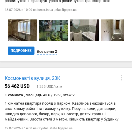
розвинутою інфраструктурою з розвинутою транспортною
розвязкою . Поруч школи, дит. садки, магазини, парк . Чудовий
13.07.2026 в 10:00 на
bestt.in.ua
,
elax.ligapro.ua
варіант для власного проживання.
ПОДРОБНЕЕ
Все цены
2
Дата
Источник
Цена
Космонавтів вулиця, 23К
18.05
bestt.in.ua
791 171 ₴
56 462 USD
1 295 USD/кв.м
13.07
elax.ligapro.ua
791 171 ₴
1 комната ,
площадь 43.6 / 19.9 , этаж 2
1 кімнатна квартира поряд з парком. Квартира знаходиться в
спальному районі та тихому куточку. Поруч школи, дит.садки,
швидка допомога, базар, парк, кінотеатр, дитячі гральні
майданчики. Висота стелі 3 метри. Кількість квартир у будинку
всього 46 квартир. Двоконтурний котел. Наземний паркінг.
12.07.2026 в 14:00 на
CrystalEstate.ligapro.ua
Територія, Що охороняється. Дитячий майданчик на території