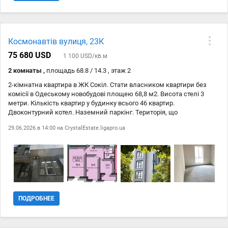
та дитячим майданчиком. Цокольний поверх з бомбосховищем
для мешканців та комерційними приміщеннями. Загалом у
будинку 48 квартир. Будинок зданий та діє цікава розстрочка без
подорожчання на 1 роки с першим внеском 30%. ID 212-969-094
Космонавтів вулиця, 23К
75 680 USD
1 100 USD/кв.м
2 комнаты ,
площадь 68.8 / 14.3 , этаж 2
2-кімнатна квартира в ЖК Сокіл. Стати власником квартири без
комісії в Одеському новобудові площею 68,8 м2. Висота стелі 3
метри. Кількість квартир у будинку всього 46 квартир.
Двоконтурний котел. Наземний паркінг. Територія, що
охороняється. Дитячий майданчик. Бомбосховище. Утеплення
29.06.2026 в 14:00 на
CrystalEstate.ligapro.ua
будинку. ID 212-969-343
ПОДРОБНЕЕ