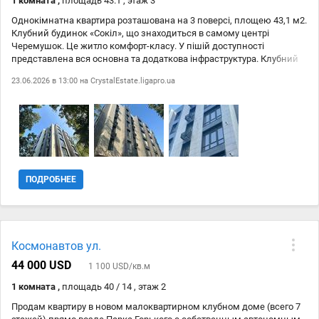
1 комната ,
площадь 43.1 , этаж 3
Однокімнатна квартира розташована на 3 поверсі, площею 43,1 м2.
Клубний будинок «Сокіл», що знаходиться в самому центрі
Черемушок. Це житло комфорт-класу. У пішій доступності
представлена вся основна та додаткова інфраструктура. Клубний
будинок Сокіл дещо втоплений у кварталі, що забезпечує тишу та
23.06.2026 в 13:00 на
CrystalEstate.ligapro.ua
комфорт. Усього 6 поверхів. ,Монолітно-каркасна конструкція
базується на міцному фундаменті. Матеріалом стінок виступає
газобетон, а роль утеплювача грає мінеральна вата. Для створення
фасаду використовувалася якісна штукатурка, а для прикраси –
спеціальна плитка. Квартири вирізняються сучасними
плануваннями. Висота стель 3 метри, індивідуальне опалення в
кожній квартирі. Будинок зданий та діє цікава розстрочка на 2-3
роки з першим внеском 50% ID 212-969-093
ПОДРОБНЕЕ
Космонавтов ул.
44 000 USD
1 100 USD/кв.м
1 комната ,
площадь 40 / 14 , этаж 2
Продам квартиру в новом малоквартирном клубном доме (всего 7