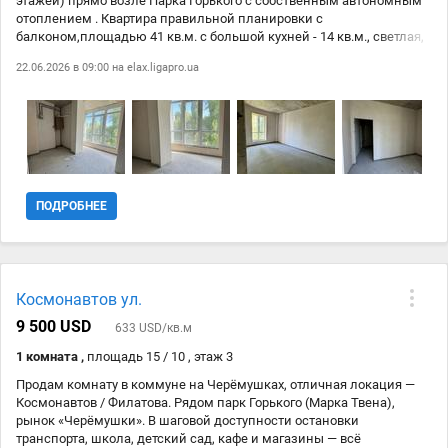
этажей) прямо возле Парка Горького с собственным автономным
отоплением . Квартира правильной планировки с
балконом,площадью 41 кв.м. с большой кухней - 14 кв.м., светлая,
просторная, двухконтурный газовый котел. Закрытая территория,
22.06.2026 в 09:00 на
elax.ligapro.ua
очень тихое спокойное безопасное место. Рядом вся необходимая
инфраструктура для жизни, прекрасная транспортная развязка. !
Возможна рассрочка до 3-х лет. Первый взнос от 30%. Уже можно
жить и одновременно выплачивать свою квартиру!.
ПОДРОБНЕЕ
Космонавтов ул.
9 500 USD
633 USD/кв.м
1 комната ,
площадь 15 / 10 , этаж 3
Продам комнату в коммуне на Черёмушках, отличная локация —
Космонавтов / Филатова. Рядом парк Горького (Марка Твена),
рынок «Черёмушки». В шаговой доступности остановки
транспорта, школа, детский сад, кафе и магазины — всё