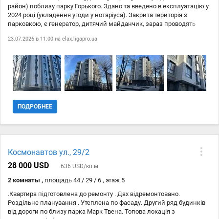
район) поблизу парку Горького. Здано та введено в експлуатацію у
2024 році (укладення угоди у нотаріуса). Закрита територія з
парковкою, є генератор, дитячий майданчик, зараз проводять
озеленення території. Також встановлені резервуари запасу води
23.07.2026 в 11:00 на
elax.ligapro.ua
для всіх квартир. Кожна квартира зі своїм індивідуальним газовим
опаленням (двоконтурний котел), що дозволить Вам економити на
опаленні. Гарне планування, кімнати роздільні, простора кухня 14
метрів, роздільний санвузол, є місце для гардеробної. Стіни не
несучі, тому можна перепланувати. Великі вікна дають багато
сонячного світла, у квартирі дуже світло. Будинок всього 7 поверхів,
але встановлено ліфт, що дуже зручно для життя. Є розстрочка на
12-18 місяців без подорожчання. Також є розстрочка на 36 місяців
ПОДРОБНЕЕ
(3 роки) з невеликим подорожчанням. Але ремонт вже можна
робити і жити в квартирі.
Космонавтов ул., 29/2
28 000 USD
636 USD/кв.м
2 комнаты ,
площадь 44 / 29 / 6 , этаж 5
.Квартира підготовлена до ремонту . Дах відремонтовано.
Роздільне планування . Утеплена по фасаду. Другий ряд будинків
від дороги по близу парка Марк Твена. Топова локація з