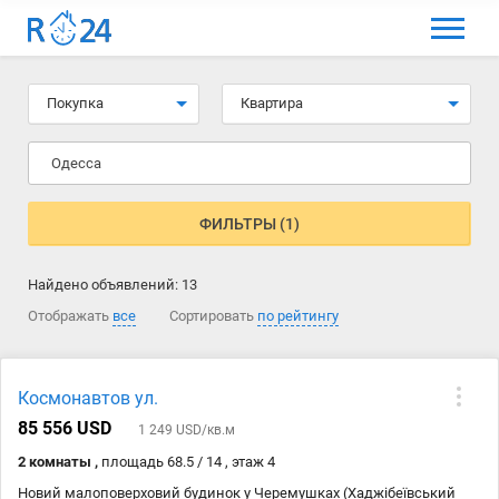
МЕНЮ
Выбрать язык
Покупка
Квартира
Вход и регистрация
Одесса
Избранные объявления
Комментарии к объявления
ФИЛЬТРЫ (1)
Контакты
Найдено объявлений:
13
Как добавить объявление
Отображать
все
Сортировать
по рейтингу
Космонавтов ул.
85 556 USD
1 249 USD/кв.м
2 комнаты ,
площадь 68.5 / 14 , этаж 4
Новий малоповерховий будинок у Черемушках (Хаджібеївський