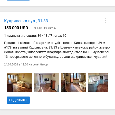
Кудрявська вул., 31-33
133 000 USD
3 410 USD/кв.м
1 комната ,
площадь 39 / 18 / 7 , этаж 10
Продаж 1-кімнатної квартири-студії в центрі Києва площею 39 м
#178; на вулиці Кудрявська, 31/33 в Шевченківському районі,метро
Золоті Ворота ,Університет. Квартира знаходиться на 10-му поверсі
13-поверхового цегляного будинку, звідки відкривається чудовий
краєвид. Інфраструктура. Поруч є все необхідне: школи, дитячі
24.04.2026 в 12:00 на
Level Group
садки, магазини, ресторани та парки. Комфорт. У будинку є ліфт,
вантажний ліфт та газ. Квартира розташована у житловому фонді
історичного Центру Києва, піша доступність до станції метро Золоті
Ворота. Поблизу знаходяться Пейзажна алея, парки, біля дому
зелена зона, школи, дитячий садок, продовольчі магазини,
ресторани, гарна транспортна розвязка.. Право власності більше 3-
х років, торг.
ПОДРОБНЕЕ