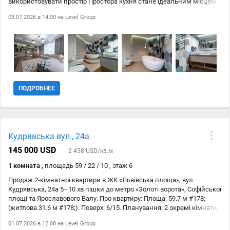
використовувати простір Простора кухня стане ідеальним місцем
для сімейних вечерь, а велика вітальня забезпечить комфорт для
03.07.2026 в 14:00 на
Level Group
відпочинку та прийому гостей. Встановлена система
кондиціонування, система очистки води. Вікна виходять на тихий
двір, що гарантує вам спокій та затишок. У будинку є всі необхідні
зручності: ліфт, охорона, паркінг. Інфраструктура району розвинута:
поруч супермаркети, школи, дитячі садки та зупинки громадського
транспорту.
ПОДРОБНЕЕ
Кудрявська вул., 24а
145 000 USD
2 458 USD/кв.м
1 комната ,
площадь 59 / 22 / 10 , этаж 6
Продаж 2-кімнатної квартири в ЖК «Львівська площа», вул.
Кудрявська, 24а 5–10 хв пішки до метро «Золоті ворота», Софійської
площі та Ярославового Валу. Про квартиру: Площа: 59.7 м #178;
(житлова 31.6 м #178;). Поверх: 6/15. Планування: 2 окремі кімнати,
2 санвузли, лоджія. Стан: Без ремонту Автономність: Встановлено
01.07.2026 в 12:00 на
Level Group
індивідуальний електрокотел (опалення та гаряча вода). Будинок