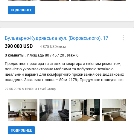
ПОДРОБНЕЕ
Бульварно-Кудрявська вул. (Воровського), 17
390 000 USD
4 875 USD/кв.м
3 комнаты ,
площадь 80 / 45 / 20 , этаж 6
Продається простора та стильна квартира з якісним ремонтом,
повністю укомплектована меблями та побутовою технікою —
ідеальний варіант для комфортного проживання без додаткових
вкладень. Загальна площа — 80 м #178;. Продумане планування:
дві окремі спальні, що забезпечують затишок і приватність, а
27.05.2026 в 16:00 на
Level Group
також два санвузли — зручно для сімї або гостей. Квартира світла, з
сучасним інтерєром, виконаним у приємних нейтральних тонах.
Оснащена всією необхідною технікою та готова до заселення.
Чудовий варіант як для власного проживання, так і для інвестиції
ПОДРОБНЕЕ