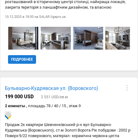
розташований в історичному центрі столиці, найкраща локація,
закрита територія з ланшафтним дизайном, та власною
інфраструктурою: великий супермаркет, спорт клуб, кафе,
10.12.2025 в 18:00 на
SALAR.ligapro.ua
ресторани, салони. Доступ тільки для резидентів, двір закритий
для руху транспорту, ліфти спускаються у паркінг. Пропонується
найкраща три кімнатна квартиа на 5 поверсі, 102,18 кв.м. В
подаунок Авторський дизайн- проект від найкращого дизайнера м.
Києва. Функціональне планування: простора кухня-вітальня з
панорамними вікнами, майстер-спальня з с/вузлом, велика
дитяча кімната(кабінет), зручна гардеробна, гостьовий с/вузол. В
квартирі зроблено частково ремонтні роботи: змонтовано система
ПОДРОБНЕЕ
кондиціонування, розведена електрика, та сантехніка, встановлені
інсталяції. Стіни підготовленні під монтаж панелей, згідно дизайн
проекту. Комплекс заселений Телефонуйте та поїхали дивитися
Код: 88
Бульварно-Кудрявская ул. (Воровского)
199 000 USD
2 551 USD/кв.м
2 комнаты ,
площадь 78 / 40 / 15 , этаж 9
Продаж 2к квартири Шевченківський р-н вул Бульварно-
Кудрявська (Воровського), ст.м Золоті Ворота Рік побудови : 2002 р
Поверх:9/22 поверхового, матеріал- керамічна червона цегла