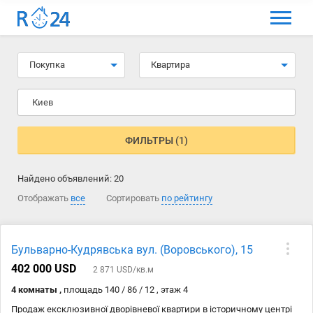
МЕНЮ
Выбрать язык
Покупка
Квартира
Вход и регистрация
Киев
Избранные объявления
Комментарии к объявления
ФИЛЬТРЫ (1)
Контакты
Найдено объявлений:
20
Как добавить объявление
Отображать
все
Сортировать
по рейтингу
Бульварно-Кудрявська вул. (Воровського), 15
402 000 USD
2 871 USD/кв.м
4 комнаты ,
площадь 140 / 86 / 12 , этаж 4
Продаж ексклюзивної дворівневої квартири в історичному центрі