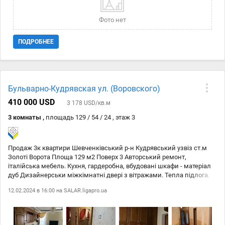
Фото нет
ПОДРОБНЕЕ
Бульварно-Кудрявская ул. (Воровского)
410 000 USD
3 178 USD/кв.м
3 комнаты ,
площадь 129 / 54 / 24 , этаж 3
Продаж 3к квартири Шевченківський р-н Кудрявський узвіз ст.м
Золоті Ворота Площа 129 м2 Поверх 3 Авторський ремонт,
італійська мебель. Кухня, гардеробна, вбудовані шкафи - матеріал
дуб Дизайнерськи міжкімнатні двері з вітражами. Тепла підлога.
Простірочна, гардеробна. Лічильники на воду, гарячу воду,
12.02.2024 в 16:00 на
SALAR.ligapro.ua
опалення. Підземний паркінг. Квартира знаходиться в центрі
Києва. 10 хвилин пішки до Пейзажної алеї. 5 хвилин до Львівської
площі. 15 хвилин до ст. метро Золоті Ворота, Лукьянівська. Поряд
школи, дит. садки, магазини, торгівельні ринки, посольства,