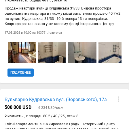
1 комната ,
площадь 40 / 5 , этаж 10
оточення: тип двору: закритого типу (вхід, вїзд обмежений)
Продаж квартири вулиці Кудрявська 31/33. Видова простора
однокімнатна квартира в тихому місці загальною прощею 40,7м2
по вулиці Кудрявська, 31/33 , 10-й поверх 13-ти поверхівки.
Квартира розташована у житловому фонді історичного Центру
Києва, піша доступність до станції метро Золоті Ворота. Поблизу
17.03.2026 в 10:00 на
103791.ligapro.ua
знаходяться Пейзажна алея, парки, біля дому зелена зона, школи,
дитячий садок, продовольчі магазини, ресторани, гарна
транспортна розвязка. Вид обєкта: Вторинний ринок; Тип стін:
Цегляний; Планування: Студія; Cанвузол: Суміжний; Опалення:
Централізоване; Комфорт: Балкон, лоджія, Ліфт, Грузовий ліфт;
Комунікації: Газ; Інфраструктура (до 500 метрів): Школа, Магазин,
кіоск, Парк, зелена зона, Дитячий майданчик, Відділення пошти,
Бювет, Ресторан, кафе, Супермаркет, ТРЦ, Зупинка транспорту,
ПОДРОБНЕЕ
Відділення банку, банкомат, Центр міста, Аптека, Лікарня,
поліклініка, Дитячий садок, Метро; Ландшафт (до 1 км.): Парк.
Бульварно-Кудрявська вул. (Воровського), 17а
500 000 USD
6 234 USD/кв.м
2 комнаты ,
площадь 80.2 / 40 / 25 , этаж 8
Елітні апартаменти в ЖК «Ярославів Град» – Історичний центр