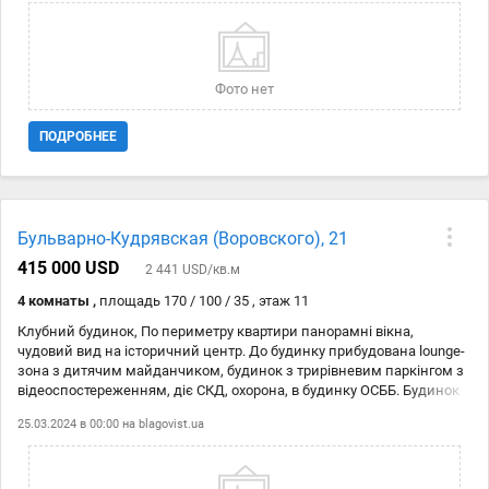
сквери, прогулянкові зони, безліч магазинів і зон відпочинку, в
пішій доступності ботанічний сад і ст.М. Університет - 8 хвилин.
Фото нет
ПОДРОБНЕЕ
Бульварно-Кудрявская (Воровского), 21
415 000 USD
2 441 USD/кв.м
4 комнаты ,
площадь 170 / 100 / 35 , этаж 11
Клубний будинок, По периметру квартири панорамні вікна,
чудовий вид на історичний центр. До будинку прибудована lounge-
зона з дитячим майданчиком, будинок з трирівневим паркінгом з
відеоспостереженням, діє СКД, охорона, в будинку ОСББ. Будинок
знаходиться в самому серці історичного Києва. Тихий і затишний
25.03.2024 в 00:00 на
blagovist.ua
район, із чудовою інфраструктурою навколо (навчальні заклад,
сквери, прогулянкові зони, безліч магазинів і зон відпочинку, в
пішій доступності ботанічний сад і ст.М. Університет - 8 хвилин.