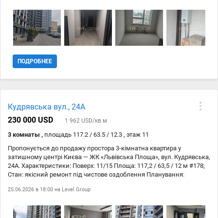
(2022 р.): Сучасний бізнес-клас, наявний підземний паркінг.
ПОДРОБНЕЕ
Кудрявська вул., 24А
230 000 USD
1 962 USD/кв.м
3 комнаты ,
площадь 117.2 / 63.5 / 12.3 , этаж 11
Пропонується до продажу простора 3-кімнатна квартира у
затишному центрі Києва — ЖК «Львівська Площа», вул. Кудрявська,
24А. Характеристики: Поверх: 11/15 Площа: 117,2 / 63,5 / 12 м #178;
Стан: якісний ремонт під чистове оздоблення Планування:
простора квартира з лоджією вздовж усіх кімнат Санвузлів: 2
25.06.2026 в 18:00 на
Level Group
Лічильники: на воду, тепло та електроенергію Переваги комплексу:
Будинок із підземним паркінгом Закрита територія, дитячий і
спортивний майданчик Чудовий краєвид на старий Поділ і центр