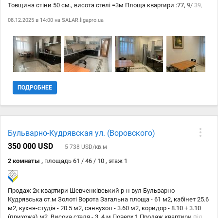
Товщина стіни 50 см., висота стелі =3м Площа квартири :77, 9/ 39,
9/15, 1м2, один санвузол, ванна кімната окремо Дві окремі
08.12.2025 в 14:00 на
SALAR.ligapro.ua
кімнати, 2 лоджії заскленні вихід з кухні та спальні Ремонт ,
вбудована кухня, меблі, битова техніка Показ в зручний час для
покупця Закрита територія, охорона , відеонагляд Інфратсруктура:
садочоки , школи, магазини, банки, салони, спортклуби, кавярні
Метро «Золоті ворота»-10хвилин., парки, сквери , зони відпочинку
Ціна 199.000$ Телефонуйте та поїхали дивитися Код: 88
ПОДРОБНЕЕ
Бульварно-Кудрявская ул. (Воровского)
350 000 USD
5 738 USD/кв.м
2 комнаты ,
площадь 61 / 46 / 10 , этаж 1
Продаж 2к квартири Шевченківський р-н вул Бульварно-
Кудрявська ст.м Золоті Ворота Загальна площа - 61 м2, кабінет 25.6
м2, кухня-студія - 20.5 м2, санвузол - 3.60 м2, коридор - 8.10 + 3.10
(прихожа) м2. Висока стеля - 3, 4 м Поверх 1 Продаж квартири під