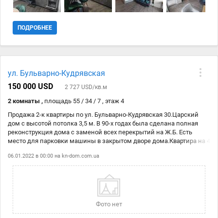
Варильна панель, Духова шафа, Холодильник, Посудомийна
машина, Пральна машина; Мультимедіа: Швидкісний інтернет;
Комфорт: Підігрів підлоги, Душова кабіна, Охорона території
ПОДРОБНЕЕ
ул. Бульварно-Кудрявская
150 000 USD
2 727 USD/кв.м
2 комнаты ,
площадь 55 / 34 / 7 , этаж 4
Продажа 2-к квартиры по ул. Бульварно-Кудрявская 30.Царский
дом с высотой потолка 3,5 м. В 90-х годах была сделана полная
реконструкция дома с заменой всех перекрытий на Ж.Б. Есть
место для парковки машины в закрытом дворе дома.Квартира на 4
этаже 4-х этажного дома,сверху высокий технический этаж 2,5 м. с
06.01.2022 в 00:00 на
kn-dom.com.ua
возможностью выкупить площадь над квартирой.Квартира под
ремонт! Цена 150 000$ № 21117150
Фото нет