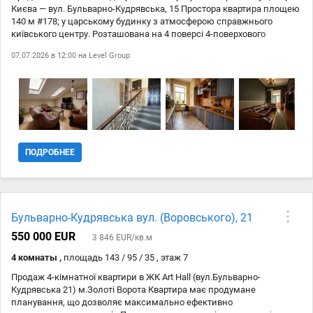
Києва — вул. Бульварно-Кудрявська, 15 Простора квартира площею
140 м #178; у царському будинку з атмосферою справжнього
київського центру. Розташована на 4 поверсі 4-поверхового
будинку. Функціональне планування: 3 окремі кімнати, дві кухні,
07.07.2026 в 12:00 на
Level Group
два санвузли, лоджія. Квартира з якісним ремонтом та особливим
характером: камін, декоративний водоспад, кондиціонери, високі
стелі та великі вікна створюють відчуття простору й затишку.
Ідеально підійде для сімї, творчих людей або поціновувачів
історичної нерухомості в центрі столиці. Будинок знаходиться у
тихому зеленому дворі із автоматичною брамою та місцями для
паркування. Незважаючи на центральне розташування — дуже
спокійна та затишна локація. Поруч: • Львівська площа • Золоті
ПОДРОБНЕЕ
Ворота • Ярославів Вал • вул. Січових Стрільців • Пейзажна алея •
Софіївська площа • ЖК Ярославів Град • велика кількість кафе,
ресторанів та кавярень • супермаркети, школи, дитячі садки,
фітнес-клуби Зручна транспортна розвязка та швидкий доступ до
будь-якої частини міста. Окремий бонус — можливість приєднати
Бульварно-Кудрявська вул. (Воровського), 21
ще понад 100 м #178; корисного простору до квартири. Ідеальний
варіант для тих, хто шукає статусну нерухомість у центрі Києва з
550 000 EUR
3 846 EUR/кв.м
атмосферою старого міста та сучасним комфортом.
4 комнаты ,
площадь 143 / 95 / 35 , этаж 7
Продаж 4-кімнатної квартири в ЖК Art Hall (вул.Бульварно-
Кудрявська 21) м.Золоті Ворота Квартира має продумане
планування, що дозволяє максимально ефективно