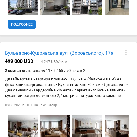
міста Локація: Поруч — Львівська площа, Золоті Ворота, зручна
транспортна розвязка, розвинена інфраструктура. Документам
більше 3 років. Перегляди — у зручний для вас час.
ПОДРОБНЕЕ
Бульварно-Кудрявська вул. (Воровського), 17а
499 000 USD
4 247 USD/кв.м
2 комнаты ,
площадь 117.5 / 65 / 70 , этаж 2
Дизайнерська квартира площею 117,6 кв.м (балкон 4 кв.м) на
фінальній стадії реалізації. • Кухня-вітальня 70 кв.м • Дві спальні •
Два санвузли • Гардеробна кімната • паркет англійська ялинка •
кухонний острів довжиною 2,7 метри, з натурального каменю
(загальна довжина стільниць на кухні 6,5 метри) • італійська
08.06.2026 в 10:00 на
Level Group
сантехніка на керамограніт • корпусні меблі з МДФ та преміальної
Saviola • м #700;які меблі преміальний - blanche (в зоні вітальні
декілька диванів, загальна довжина більше 6 метрів, які можна
трансформувати) • дуже містка кухня, техніка Siemens • великий
обідній стіл