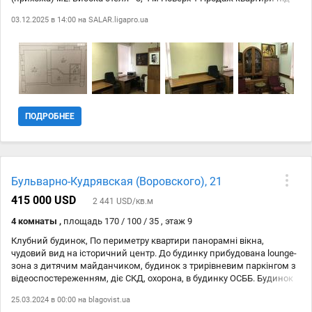
офіс Телефонуйте та поїхали дивитися Код 88
03.12.2025 в 14:00 на
SALAR.ligapro.ua
ПОДРОБНЕЕ
Бульварно-Кудрявская (Воровского), 21
415 000 USD
2 441 USD/кв.м
4 комнаты ,
площадь 170 / 100 / 35 , этаж 9
Клубний будинок, По периметру квартири панорамні вікна,
чудовий вид на історичний центр. До будинку прибудована lounge-
зона з дитячим майданчиком, будинок з трирівневим паркінгом з
відеоспостереженням, діє СКД, охорона, в будинку ОСББ. Будинок
знаходиться в самому серці історичного Києва. Тихий і затишний
25.03.2024 в 00:00 на
blagovist.ua
район, із чудовою інфраструктурою навколо (навчальні заклад,