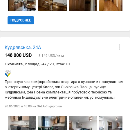
поліклініки. Розвинута інфраструктура. Телефонуйте та поїхали
дивитися Код 88
ПОДРОБНЕЕ
Кудрявська, 24А
148 000 USD
3 149 USD/кв.м
1 комната ,
площадь 47 / 20 , этаж 10
Пропонується комфортабельна квартира з сучасним плануванням
в історичному центрі Києва, жк Львівська Площа, вулиця
Кудрявська, 24а Повна комплектація побутовою технікою та
меблями Індивідуальне електричне опалення; усі комунікації
(вода, каналізація, електрика), тепла підлога. Зручна локація, в
20.06.2023 в 18:00 на
SALAR.ligapro.ua
пішій доступності Золоті Ворота, Пейзажна Алея поруч магазини і
супермаркет Вид обєкта: Вторинний ринок; Тип будинку: Житловий
фонд від 2021 р.; Назва ЖК: Львівська площа; Тип стін: Цегляний;
Клас житла: Бізнес; Cанвузол: Суміжний; Опалення: Індивідуальне
електро; Ремонт: Євроремонт; Меблювання: Так; Побутова техніка: