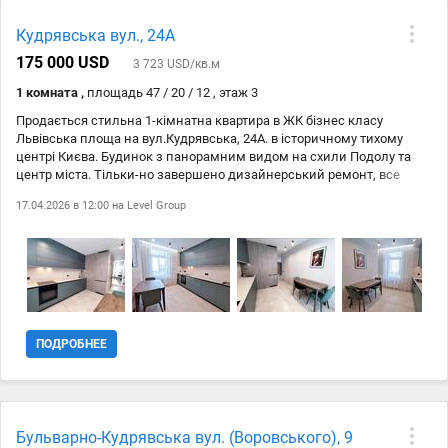
Кудрявська вул., 24А
175 000 USD
3 723 USD/кв.м
1 комната ,
площадь 47 / 20 / 12 , этаж 3
Продається стильна 1-кімнатна квартира в ЖК бізнес класу
Львівська площа на вул.Кудрявська, 24А. в історичному тихому
центрі Києва. Будинок з панорамним видом на схили Подолу та
центр міста. Тільки-но завершено дизайнерський ремонт, все
абсолютно нове. Ви будете першим мешканцем у цій оселі. Все
17.04.2026 в 12:00 на
Level Group
продумано до дрібниць: інтерєр у стильних природних тонах,
гармонійне поєднання зручного зонування, максимуму простору
та багато місця для зберігання речей. Ідеально для тих, хто цінує
естетику та високу якість життя. Квартира облаштована
німецькими меблями та преміальною технікою від провідних
світових виробників: Liebherr, Miele. Є посудомийна машина,
кондиціонер, бойлер. Автономне опалення (власний котел) та
підігрів підлоги — ви самі регулюєте свій затишок та витрати.
ПОДРОБНЕЕ
Також є просторий закритий балкон. Комплекс розташований на
закритій території з підземним паркінгом який можна
використовувати як укриття, цілодобовою охороною та відео
наглядом, картковою системою доступу. Спокійний престижний
район з розвиненою інфраструктурою: поруч супермаркети, ринки
Бульварно-Кудрявська вул. (Воровського), 9
Житній і Лукянівський, ресторани, спортклуби, Львівська площа,