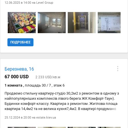
12.06.2025 в 14:00 на
Level Group
ПОДРОБНЕЕ
Березнева, 16
67 000 USD
2 233 USD/кв.м
1 комната ,
площадь 30 / 7 , этаж 6
Продаємо стильну квартиру-студіо 30,2м2 з ремонтом в одному з
найпопулярніших комплексів лівого берега ЖК Комфорт-Таун).
Будинки комфорт-классу. Квартира з ремонтом. Житлова площа
квартира 14,4м2 та не велика кухня7,4м2. В квартирі продумано
роміщення так, щоб проживання в ній, було комфортне. Спальна
25.12.2024 в 20:00 на
estate.kiev.ua
зона відокремлена скляними дверима які закриваються та
додатково можна закрити штори. Це створює комфорт