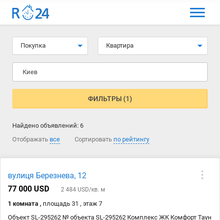
МЕНЮ
Выбрать язык
Покупка
Квартира
Вход и регистрация
Киев
Избранные объявления
Комментарии к объявления
ФИЛЬТРЫ (1)
Контакты
Найдено объявлений:
6
Как добавить объявление
Отображать
все
Сортировать
по рейтингу
вулиця Березнева, 12
77 000 USD
2 484 USD/кв. м
1 комната ,
площадь 31 , этаж 7
Объект SL-295262 № объекта SL-295262 Комплекс ЖК Комфорт Таун