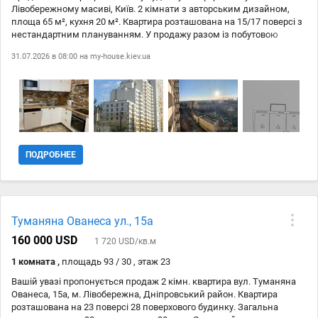
Лівобережному масиві, Київ. 2 кімнати з авторським дизайном,
площа 65 м², кухня 20 м². Квартира розташована на 15/17 поверсі з
нестандартним плануванням. У продажу разом із побутовою
технікою (холодильник, пральна машина, витяжка тощо) та
31.07.2026 в 08:00 на
my-house.kiev.ua
меблями. Є інтернет Wi-Fi. У під'їзді є консьєрж, а також укриття та
паркан для вашої безпеки. Не втрачайте можливість стати
власником цієї затишної квартири! Телефонуйте!
ПОДРОБНЕЕ
Туманяна Ованеса ул., 15а
160 000 USD
1 720 USD/кв.м
1 комната ,
площадь 93 / 30 , этаж 23
Вашій увазі пропонується продаж 2 кімн. квартира вул. Туманяна
Ованеса, 15а, м. Лівобережна, Дніпровський район. Квартира
розташована на 23 поверсі 28 поверхового будинку. Загальна