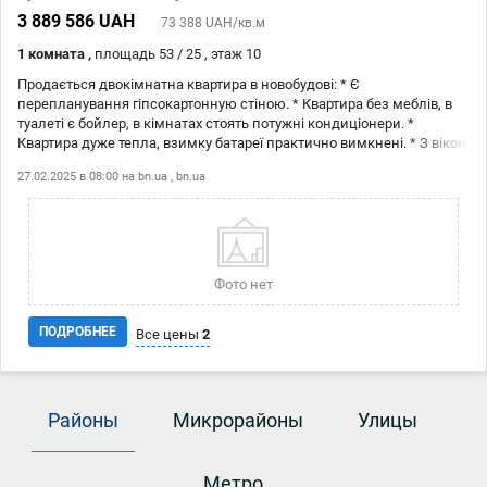
3 889 586 UAH
73 388 UAH/кв.м
1 комната ,
площадь 53 / 25 , этаж 10
Продається двокімнатна квартира в новобудові: * Є
перепланування гіпсокартонную стіною. * Квартира без меблів, в
туалеті є бойлер, в кімнатах стоять потужні кондиціонери. *
Квартира дуже тепла, взимку батареї практично вимкнені. * З вікон
гарний краєвид на сторону Лівобережної. Поруч Новус, школа через
27.02.2025 в 08:00 на
bn.ua
,
bn.ua
дорогу, стадіон, стічний канал, річка Дніпро. Для запису на
перегляд телефонуйте за вказаним номером!
Фото нет
ПОДРОБНЕЕ
Все цены
2
Дата
Источник
Цена
Районы
Микрорайоны
Улицы
27.02
bn.ua
3 889 586 ₴
16.02
bn.ua
3 889 586 ₴
Метро