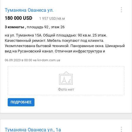
Туманяна Ованеса ул.
180 000 USD
1 957 USD/кв.м
3 комнаты ,
площадь 92 , этаж 26
на ул. Туманяна 15А. Общей площадью: 90 кв.м. 25 этаж.
Качественный ремонт. Мебель покупают под клиента.
Укомплектована бытовой техникой. Панорамные окна. Шикарный
вид на Русановский канал. Отличная инфраструктура и
транспортная развязка. До метро Левобережная 15 минут пешком.
06.09.2023 в 00:00 на
kn-dom.com.ua
Стоимость: 180000 у. е. КОД объекта: № 21112183
Фото нет
ПОДРОБНЕЕ
Туманяна Ованеса ул., 1а