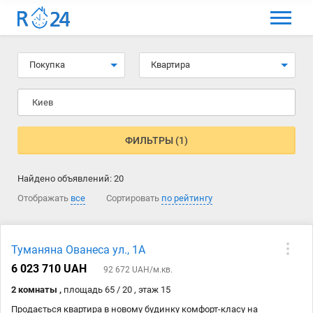
МЕНЮ
Выбрать язык
Покупка
Квартира
Вход и регистрация
Киев
Избранные объявления
Комментарии к объявления
ФИЛЬТРЫ (1)
Контакты
Найдено объявлений:
20
Как добавить объявление
Отображать
все
Сортировать
по рейтингу
Туманяна Ованеса ул., 1А
6 023 710 UAH
92 672 UAH/м.кв.
2 комнаты ,
площадь 65 / 20 , этаж 15
Продається квартира в новому будинку комфорт-класу на