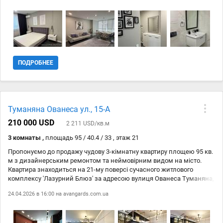
холодильник, витяжка, пральна машина та ін.), меблі та інтернет
Wi-Fi. У під'їзді є консьєрж та домофон. Це ідеальний варіант для
тих, хто цінує комфорт і зручне розташування в спальному районі
Києва. Чекаємо на Ваш дзвінок!
ПОДРОБНЕЕ
Туманяна Ованеса ул., 15-А
210 000 USD
2 211 USD/кв.м
3 комнаты ,
площадь 95 / 40.4 / 33 , этаж 21
Пропонуємо до продажу чудову 3-кімнатну квартиру площею 95 кв.
м з дизайнерським ремонтом та неймовірним видом на місто.
Квартира знаходиться на 21-му поверсі сучасного житлового
комплексу 'Лазурний Блюз' за адресою вулиця Ованеса Туманяна,
15-А. Ця квартира облаштована всіма необхідними лічильниками
24.04.2026 в 16:00 на
avangards.com.ua
— тепла, води та двотарифним електролічильником. Встановлений
електричний котел забезпечує можливість автономного опалення.
Вся квартира має вишуканий дизайнерський ремонт, виконаний з