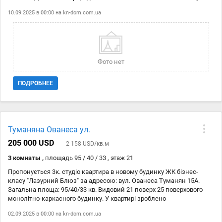
Boch • Тепла підлога у санвузлі • Два інверторні кондиціонери •
10.09.2025 в 00:00 на
kn-dom.com.ua
Простора комора на поверсі для зберігання особистих речей •
Можливість оренди великого паркомісця Житловий комплекс: •
Власна котельня та трансформатор • Охайний під’їзд, постійна
охорона, консьєрж • Дитячий садок і школа в сусідньому
житловому комплексі • Поруч великий супермаркет NOVUS • До
станції метро «Лівобережна» — 10 хвилин пішки.Вид обєкта:
Фото нет
Вторинний ринок;Тип будинку: Житловий фонд 2011-2020-р;Код №
21146979
ПОДРОБНЕЕ
Туманяна Ованеса ул.
205 000 USD
2 158 USD/кв.м
3 комнаты ,
площадь 95 / 40 / 33 , этаж 21
Пропонується 3к. студіо квартира в новому будинку ЖК бізнес-
класу "Лазурний Блюз" за адресою: вул. Ованеса Туманян 15А.
Загальна площа: 95/40/33 кв. Видовий 21 поверх 25 поверхового
монолітно-каркасного будинку. У квартирі зроблено
дизайнерський ремонт з використанням дорогих матеріалів,
02.09.2025 в 00:00 на
kn-dom.com.ua
укомплектована необхідними меблями та побутовою технікою від