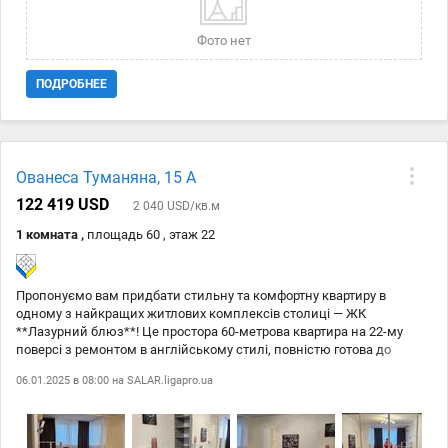
Фото нет
ПОДРОБНЕЕ
Ованеса Туманяна, 15 А
122 419 USD
2 040 USD/кв.м
1 комната ,
площадь 60 , этаж 22
Пропонуємо вам придбати стильну та комфортну квартиру в
одному з найкращих житлових комплексів столиці — ЖК
**Лазурний блюз**! Це простора 60-метрова квартира на 22-му
поверсі з ремонтом в англійському стилі, повністю готова до
заселення. Усі кімнати оснащені сучасними меблями та
06.01.2025 в 08:00 на
SALAR.ligapro.ua
побутовою технікою, що дозволяє вам відразу насолоджуватись
комфортним життям без додаткових вкладень. Квартира дуже
тепла та затишна, з чудовими видами на канал та Лавру. Вікна
виходять на тиху та спокійну сторону, що гарантує вам спокій та