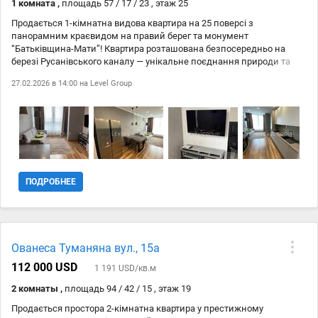
1 комната ,
площадь 57 / 17 / 23 , этаж 25
Продається 1-кімнатна видова квартира на 25 поверсі з
панорамним краєвидом на правий берег та монумент
“Батьківщина-Мати”! Квартира розташована безпосередньо на
березі Русанівського каналу — унікальне поєднання природи та
міської інфраструктури. Переваги квартири: • Повністю мебльована
27.02.2026 в 14:00 на
Level Group
якісними меблями • Сучасна побутова техніка • Два телевізори,
один з них — OLED • Сантехніка Villeroy Boch • Тепла підлога у
санвузлі • Два інверторні кондиціонери • Простора комора на
поверсі для зберігання особистих речей • Можливість оренди
великого паркомісця Житловий комплекс: • Власна котельня та
трансформатор • Охайний підїзд, постійна охорона, консьєрж •
Дитячий садок і школа в сусідньому житловому комплексі • Поруч
великий супермаркет NOVUS • До станції метро «Лівобережна» — 10
ПОДРОБНЕЕ
хвилин пішки. Вид обєкта: Вторинний ринок; Тип будинку:
Житловий фонд 2011-2020-і; Назва ЖК: Лазурний Блюз;
Ованеса Туманяна вул., 15а
112 000 USD
1 191 USD/кв.м
2 комнаты ,
площадь 94 / 42 / 15 , этаж 19
Продається простора 2-кімнатна квартира у престижному