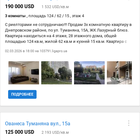
190 000 USD
1 532 USD/кв.м
3 комнаты ,
площадь 124 / 62 / 15 , этаж 4
С риелторами не сотрудничаю!!! Продам 3х комнатную квартиру в
Днепровском районе, по ул. Туманяна, 15А, ЖК Лазурный блюз.
Квартира находиться на 4 этаже, 28 этажного дома, общей
площадью 124 кв.м, жилой 62 кв.м и кухней 15 кв.м. Квартира с
ремонтом. Дом удачно расположен, в пешей доступности есть все
02.03.2026 в 18:00 на
103791.ligapro.ua
необходимое для комфортного проживания и отдыха. До метро
Левобережная 10 минут пешком.
ПОДРОБНЕЕ
Ованеса Туманяна вул., 15а
125 000 USD
2 193 USD/кв.м