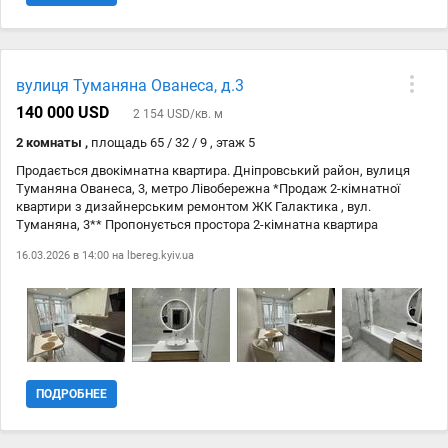
усією необхідною інфраструктурою — поруч магазини, школи,
дитсадки, спортивні клуби та зручна транспортна
розв’язка.Вартість: 190 000 $№ 21146926
вулиця Туманяна Ованеса, д.3
140 000 USD
2 154 USD/кв. м
2 комнаты ,
площадь 65 / 32 / 9 , этаж 5
Продається двокімнатна квартира. Дніпровський район, вулиця
Туманяна Ованеса, 3, метро Лівобережна *Продаж 2-кімнатної
квартири з дизайнерським ремонтом ЖК Галактика , вул.
Туманяна, 3** Пропонується простора 2-кімнатна квартира
площею 65,7 м у сучасному ЖК комфорт-класу Галактика .
16.03.2026 в 14:00 на
lbereg.kyiv.ua
Квартира з якісним ремонтом, повністю укомплектована меблями
та побутовою технікою ідеальний варіант заходь і живи . Про
ремонт та наповнення Ремонт виконаний для себе, за
індивідуальним дизайнерським проєктом з використанням
виключно високоякісних матеріалів. Максимальна увага до
деталей та безкомпромісна якість виконання. Кухня: Меблі під
замовлення Італійські матеріали Фурнітура з доводчиками Колір
слонова кістка Техніка: Вбудована побутова техніка Bosch та
ПОДРОБНЕЕ
Samsung Меблі: Усі меблі виготовлені на...