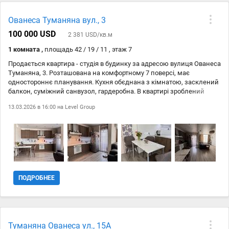
Ованеса Туманяна вул., 3
100 000 USD
2 381 USD/кв.м
1 комната ,
площадь 42 / 19 / 11 , этаж 7
Продається квартира - студія в будинку за адресою вулиця Ованеса
Туманяна, 3. Розташована на комфортному 7 поверсі, має
одностороннє планування. Кухня обєднана з кімнатою, засклений
балкон, суміжний санвузол, гардеробна. В квартирі зроблений
якісний ремонт, обладнана технікою: бойлер, кондиціонер,
13.03.2026 в 16:00 на
Level Group
варильна поверхня, витяжка, пралка, холодильник. Всі меблі та
техніка залишаються новим власникам. Будинок 2012 року, дуже
теплий з гарною якістю будівництва. В будинку встановлений
генератор на ліфт та водопостачання. Класне розташування поруч
з Русанівською набережною, в 10 хвилинах пішки від станії метро
Лівобережна. Власники в Україні. Перегляди за попередньою
домовленістю.
ПОДРОБНЕЕ
Туманяна Ованеса ул., 15А