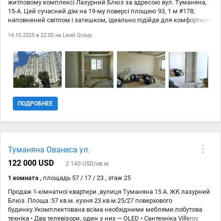
житловому комплексі Лазурний Блюз за адресою вул. Туманяна,
15-А. Цей сучасний дім на 19-му поверсі площею 93, 1 м #178;
наповнений світлом і затишком, ідеально підійде для комфортного
життя в одному з найзеленіших куточків столиці. Вишукане
14.10.2025 в 22:00 на
Level Group
планування квартири створене для зручності: дві затишні спальні,
простора кухня-вітальня площею 14, 2 м #178; для приємних
вечорів із родиною або друзями, а також дві засклені лоджії, що
дарують чудовий панорамний вид, зокрема на Русанівський
канал. Окремо передбачено два санвузли, гардеробну кімнату та
місткий коридор. У квартирі вже зроблено електророзводку,
замінено електролічильники на сучасні (день/ніч), встановлено
лічильник опалення, а стіни частково відштукатурені. Також
ПОДРОБНЕЕ
придбані міцні вхідні броньовані двері, готові до монтажу. Будинок
має автономну котельню на балансі ОСББ, що забезпечує тепло й
затишок у холодні сезони. Жителі можуть насолоджуватись
високим рівнем безпеки завдяки цілодобовій охороні,
відеоспостереженню, а також контрольованому заїзду через
Туманяна Ованеса ул.
шлагбаум. Підземний і гостьовий паркінги гарантують зручне
місце для авто. Поруч є все необхідне: супермаркет Новус,
122 000 USD
2 140 USD/кв.м
прогулянкова зона Русанівського каналу, спортивні майданчики та
1 комната ,
площадь 57 / 17 / 23 , этаж 25
мальовнича Русанівська набережна. А головне всього за 7 хвилин
пішки знаходиться метро Лівобережна, що дозволяє легко
Продаж 1-кімнатної квартири ,вулиця Туманяна 15 А. ЖК лазурний
дістатися до будь-якої точки міста.
Блюз .Площа :57 кв.м. кухня 23 кв.м.25/27 поверхового
будинку.Укомплектована всіма необхідними меблями.побутова
техніка • Два телевізори, один з них — OLED • Сантехніка Villeroy