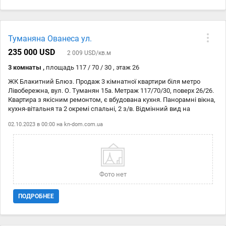
Туманяна Ованеса ул.
235 000 USD
2 009 USD/кв.м
3 комнаты ,
площадь 117 / 70 / 30 , этаж 26
ЖК Блакитний Блюз. Продаж 3 кімнатної квартири біля метро
Лівобережна, вул. О. Туманян 15а. Метраж 117/70/30, поверх 26/26.
Квартира з якісним ремонтом, є вбудована кухня. Панорамні вікна,
кухня-вітальня та 2 окремі спальні, 2 з/в. Відмінний вид на
Русанівський канал. Висота стелі 33 метри. Вартість продажу
02.10.2023 в 00:00 на
kn-dom.com.ua
235000$. Код Об'єкта: № 21137244
Фото нет
ПОДРОБНЕЕ