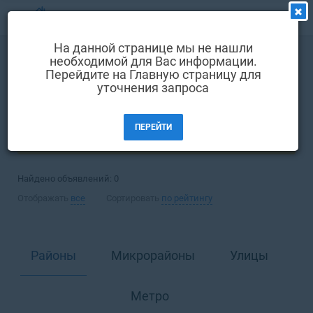
МЕНЮ
На данной странице мы не нашли
Выбрать язык
необходимой для Вас информации.
Покупка
Квартира
Перейдите на Главную страницу для
Вход и регистрация
уточнения запроса
Киев
Избранные объявления
ПЕРЕЙТИ
Комментарии к объявления
ФИЛЬТРЫ (1)
Контакты
Найдено объявлений:
0
Как добавить объявление
Отображать
все
Сортировать
по рейтингу
Районы
Микрорайоны
Улицы
Метро