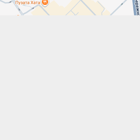
Leaflet
|
Map data ©
Google maps