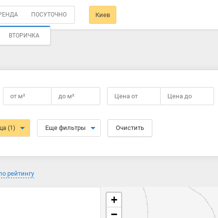
РЕНДА
ПОСУТОЧНО
Киев
ВТОРИЧКА
от
м²
до
м²
Цена от
Цена до
Еще фильтры
Очистить
ица
(1)
по рейтингу
+
−