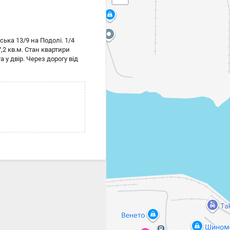
ька 13/9 на Подолі. 1/4
,2 кв.м. Стан квартири
 у двір. Через дорогу від
а Іллінська церква. До
а входи в під#700;їзд,
хий та спокійний двір в
ти паркувальне місце. Код