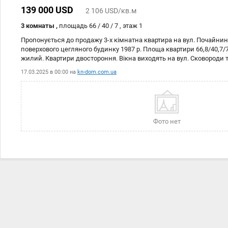
139 000 USD
2 106 USD/кв.м
3 комнаты ,
площадь 66 / 40 / 7 , этаж 1
Пропонується до продажу 3-х кімнатна квартира на вул. Почайнинс
поверхового цегляного будинку 1987 р. Площа квартири 66,8/40,7/7
жилий. Квартири двостороння. Вікна виходять на вул. Сковороди та
будинку гарний Іллінський сквер з новим дитячим майданчиком т
17.03.2025 в 00:00 на
kn-dom.com.ua
набережної дві хвилини. До метро Контрактова Площа 7 хвилин. Дв
один вхід виходить на вулицю Григорія Сковороди інший веде у ти
якому влітку ростуть фруктові дерева та квіти. У дворі легко знай
об'єкту 211-464-88
Фото нет