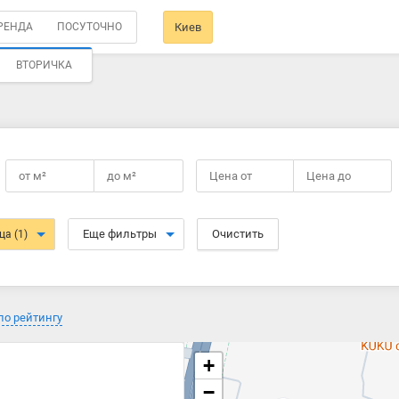
РЕНДА
ПОСУТОЧНО
Киев
ВТОРИЧКА
от
м²
до
м²
Цена от
Цена до
Еще фильтры
Очистить
ица
(1)
по рейтингу
+
−