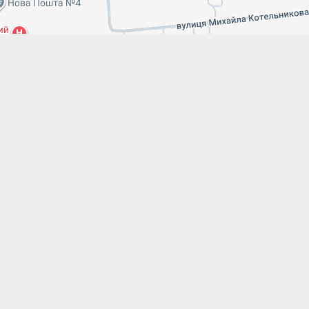
Leaflet
|
Map data ©
Google maps