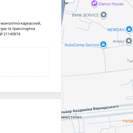
к монолітно-каркасний,
тура та транспортна
 № 21145874