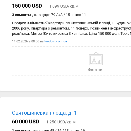
150 000 USD
1 899 USD/кв.м
3 комнаты ,
площадь 79 / 43 / 15 , этаж 11
Продаж 3-кімнатної квартири по Святошинській площі, 1. Будино
2006 року. Квартира з ремонтом. 11 поверх. Розвинена інфраструк
розв'язка. Метро Житомирська 3 хв.пішки. Ціна 150 000 дол. Торг.
11.02.2026 в 00:00 на
kn-dom.com.ua
Фото нет
Святошинська площа, д. 1
60 000 USD
1 250 USD/кв.м
1 комната ,
площадь 48 / 16 / 13 , этаж 16