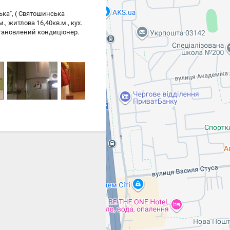
ька", ( Святошинська
, житлова 16,40кв.м., кух.
встановлений кондиціонер.
агазин, кіоск,
а, Кінотеатр, театр,