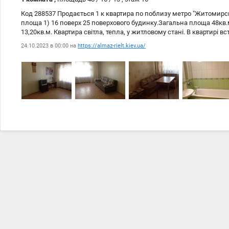
Код 288537 Продається 1 к квартира по поблизу метро "Житомирс
площа 1) 16 поверх 25 поверхового будинку.Загальна площа 48кв.м.
13,20кв.м. Квартира світла, тепла, у житловому стані. В квартирі 
Розвинена інфраструктура:Дитячий садок, Школа, Метро, Ринок, М
24.10.2023 в 00:00 на
https://almaz-rielt.kiev.ua/
Супермаркет, ТРЦ, Дитячий майданчик, Аптека, Лікарня, поліклінік
Відділення пошти, Відділення банку, банкомат: Фахівець Марина