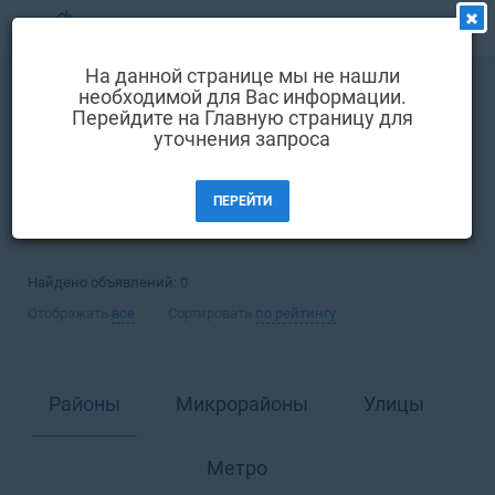
МЕНЮ
На данной странице мы не нашли
Выбрать язык
необходимой для Вас информации.
Покупка
Квартира
Перейдите на Главную страницу для
Вход и регистрация
уточнения запроса
Днепр
Избранные объявления
ПЕРЕЙТИ
Комментарии к объявления
ФИЛЬТРЫ (1)
Контакты
Найдено объявлений:
0
Как добавить объявление
Отображать
все
Сортировать
по рейтингу
Районы
Микрорайоны
Улицы
Метро