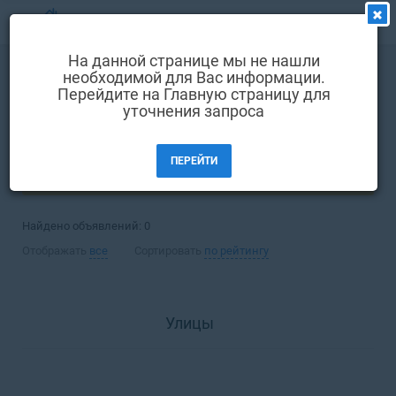
МЕНЮ
На данной странице мы не нашли
Выбрать язык
необходимой для Вас информации.
Покупка
Квартира
Перейдите на Главную страницу для
Вход и регистрация
уточнения запроса
Ирпень
Избранные объявления
ПЕРЕЙТИ
Комментарии к объявления
ФИЛЬТРЫ (1)
Контакты
Найдено объявлений:
0
Как добавить объявление
Отображать
все
Сортировать
по рейтингу
Улицы