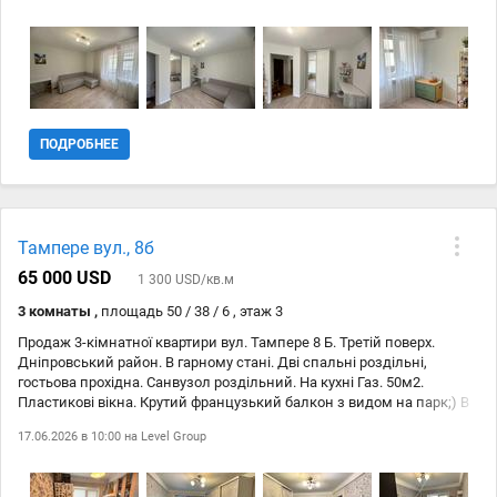
єВідновлення, єОселя.. Вид обєкта: Вторинний ринок; Тип будинку:
Житловий фонд 2001-2010-і; Рік введення в експлуатацію: 2 002;
Тип стін: Цегляний; Клас житла: Комфорт; Планування: Роздільна;
Cанвузол: Суміжний; Опалення: Централізова
ПОДРОБНЕЕ
Тампере вул., 8б
65 000 USD
1 300 USD/кв.м
3 комнаты ,
площадь 50 / 38 / 6 , этаж 3
Продаж 3-кімнатної квартири вул. Тампере 8 Б. Третій поверх.
Дніпровський район. В гарному стані. Дві спальні роздільні,
гостьова прохідна. Санвузол роздільний. На кухні Газ. 50м2.
Пластикові вікна. Крутий французький балкон з видом на парк;) В
пішій доступності метро Дарниця і Лівобережна. Дарницька площа
17.06.2026 в 10:00 на
Level Group
- 2 хв. Поряд школи, садочки, магазини, все що треба для життя.
Меблі залишаються по домовленості .