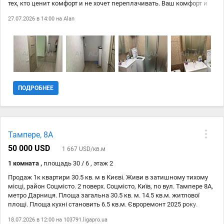
тех, кто ценит комфорт и не хочет переплачивать. Ваш комфорт и
уют - наш приоритет! Спешите, такие квартиры быстро продаются!
27.07.2026 в 14:00 на
Alan
ПОДРОБНЕЕ
Тампере, 8А
50 000 USD
1 667 USD/кв.м
1 комната ,
площадь 30 / 6 , этаж 2
Продаж 1к квартири 30.5 кв. м в Києві. Живи в затишному тихому
місці, район Соцмісто. 2 поверх. Соцмісто, Київ, по вул. Тампере 8А,
метро Дарниця. Площа загальна 30.5 кв. м. 14.5 кв.м. житлової
площі. Площа кухні становить 6.5 кв.м. Євроремонт 2025 року.
Лоджії в кімнаті та на кухні. З меблями, кондиціонером та
18.07.2026 в 12:00 на
103791.ligapro.ua
домашньою технікою. Можна розрахуватися сертифікатами