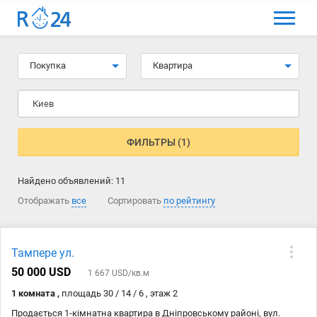
МЕНЮ
Выбрать язык
Покупка
Квартира
Вход и регистрация
Киев
Избранные объявления
Комментарии к объявления
ФИЛЬТРЫ (1)
Контакты
Найдено объявлений:
11
Как добавить объявление
Отображать
все
Сортировать
по рейтингу
Тампере ул.
50 000 USD
1 667 USD/кв.м
1 комната ,
площадь 30 / 14 / 6 , этаж 2
Продається 1-кімнатна квартира в Дніпровському районі, вул.