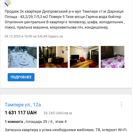
Продаж 2к квартири Дніпровський р-н вул Тампере ст.м Дарниця
Площа - 43,2/29,7/5,3 м2 Поверх 5 Тихе місце Гаряча вода бойлер
Опалення центральне В квартирі є телевізор, шафа, холодильник ,
ліжко, пральна машина, мікрохвильова піч, кондиціонер,
лічильники Ціна 50.000$ Телефонуйте та поїхали дивитися Код: 88
04.12.2025 в 16:00 на
SALAR.ligapro.ua
Роздільне Хороший стан
ПОДРОБНЕЕ
Тампере ул., 12а
1 631 117 UAH
56 245 UAH/кв.м
1 комната ,
площадь 29 / 6 , этаж 4
Затишна квартира з усіма необхідними меблями, ТВ, інтернет Wi-Fi.