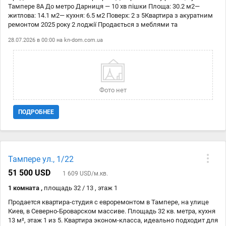
Тампере 8А До метро Дарниця — 10 хв пішки Площа: 30.2 м2—
житлова: 14.1 м2— кухня: 6.5 м2 Поверх: 2 з 5Квартира з акуратним
ремонтом 2025 року 2 лоджії Продається з меблями та
домотехнікою (холодильник, пралка, плита, духовка, кондиціонер)
28.07.2026 в 00:00 на
kn-dom.com.ua
Всі комунікації працюють, можна заїжджати і житиПоруч: метро,
магазини, транспорт, зелений двір.
Фото нет
ПОДРОБНЕЕ
Тампере ул., 1/22
51 500 USD
1 609 USD/м.кв.
1 комната ,
площадь 32 / 13 , этаж 1
Продается квартира-студия с евроремонтом в Тампере, на улице
Киев, в Северно-Броварском массиве. Площадь 32 кв. метра, кухня
13 м², этаж 1 из 5. Квартира эконом-класса, идеально подходит для