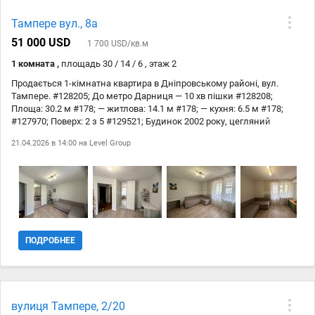
станції метро червоної лінії, зупинка всіх видів транспорту 50
метрів, 6,5 км до головпоштамту. Це один з найкращих будинків
Тампере вул., 8а
цього мікрорайону. Сам район – Соцмісто – вважається
урбаністами топ-3 районів для життя сімей з дітьми та людей
51 000 USD
1 700 USD/кв.м
старшого віку за свою інклюзивність, природу, низько поверхову
1 комната ,
площадь 30 / 14 / 6 , этаж 2
забудову та інфраструктуру.
Продається 1-кімнатна квартира в Дніпровському районі, вул.
Тампере. #128205; До метро Дарниця — 10 хв пішки #128208;
Площа: 30.2 м #178; — житлова: 14.1 м #178; — кухня: 6.5 м #178;
#127970; Поверх: 2 з 5 #129521; Будинок 2002 року, цегляний
#10004; Квартира з акуратним ремонтом 2025 року #10004; 2 лоджії
21.04.2026 в 14:00 на
Level Group
#10004;Продається з меблями та домотехнікою(холодильник,
пралка, плита, духовка, кондиціонер) #128268; Всі комунікації
працюють, можна заїжджати і жити #128205; Поруч: метро,
магазини, транспорт, зелений двір
ПОДРОБНЕЕ
вулиця Тампере, 2/20