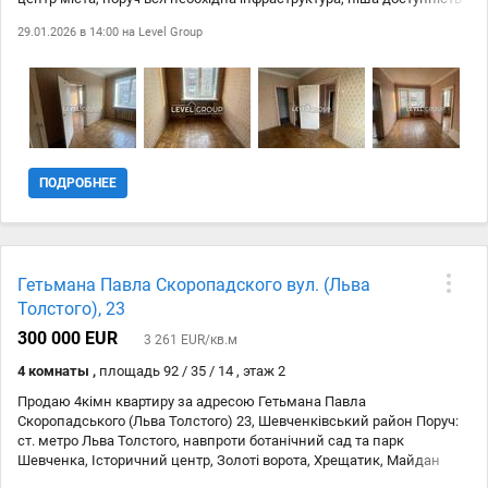
до Ботанічного Сада. До м.Університет 15 хвилин пішки. Будинок
29.01.2026 в 14:00 на
Level Group
цегляний, без ліфта. Закритий двір на шлагбаум Ключі на руках.
ПОДРОБНЕЕ
Гетьмана Павла Скоропадского вул. (Льва
Толстого), 23
300 000 EUR
3 261 EUR/кв.м
4 комнаты ,
площадь 92 / 35 / 14 , этаж 2
Продаю 4кімн квартиру за адресою Гетьмана Павла
Скоропадського (Льва Толстого) 23, Шевченківський район Поруч:
ст. метро Льва Толстого, навпроти ботанічний сад та парк
Шевченка, Історичний центр, Золоті ворота, Хрещатик, Майдан
Незалежності, Софіївська площа, Старий Київ. - 3к квартира - дуже в