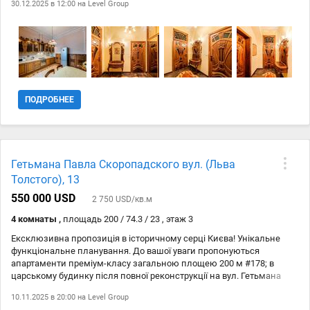
30.12.2025 в 12:00 на
Level Group
гарному стані, все працює та прибрано - будинок 1911 року, має
дуже затишну атмосферу та кльовий Київський вайб - охорона
самої квартири - 24 поверх - 2 окремі спальні - всі вікна виходять у
двір (тому завжди тихо) - критий балкон - вся мебель та поли зі
справжної древесини - ванна та душова кабіна - є всі необхідні
меблі та техніка для комфортного проживання (нова посудомийна
машина та холодильник) - власна парковка у дворі дому, на якій
завжди є місце, двір зачиняється, можна паркувати 2 машини
ПОДРОБНЕЕ
(якщо гості то більше) - квартира дуже чиста та охайна, зроблен
ремонт
Гетьмана Павла Скоропадского вул. (Льва
Толстого), 13
550 000 USD
2 750 USD/кв.м
4 комнаты ,
площадь 200 / 74.3 / 23 , этаж 3
Ексклюзивна пропозиція в історичному серці Києва! Унікальне
функціональне планування. До вашої уваги пропонуються
апартаменти преміум-класу загальною площею 200 м #178; в
царському будинку після повної реконструкції на вул. Гетьмана
Павла Скоропадського (Льва Толстого), 13. Тут поєднано
10.11.2025 в 20:00 на
Level Group
історичний шарм (стелі 4 метри!) із сучасним, продуманим до