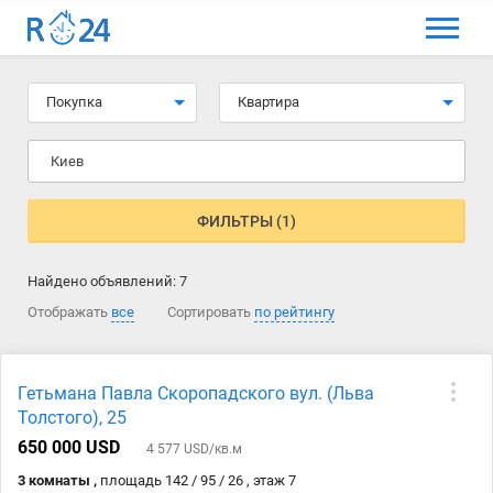
МЕНЮ
Выбрать язык
Покупка
Квартира
Вход и регистрация
Киев
Избранные объявления
Комментарии к объявления
ФИЛЬТРЫ (1)
Контакты
Найдено объявлений:
7
Как добавить объявление
Отображать
все
Сортировать
по рейтингу
Гетьмана Павла Скоропадского вул. (Льва
Толстого), 25
650 000 USD
4 577 USD/кв.м
3 комнаты ,
площадь 142 / 95 / 26 , этаж 7