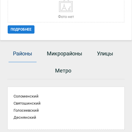
дворі, чистий під'їзд, хороші сусіди, навколо ресторани, магазини,
кафе, банки. Метро Університет і Льва Толстого - 5-10 хв. Ціна 220
000 дол. Код об'єкта: 21144709
Фото нет
ПОДРОБНЕЕ
Районы
Микрорайоны
Улицы
Метро
Соломенский
Святошинский
Голосеевский
Деснянский