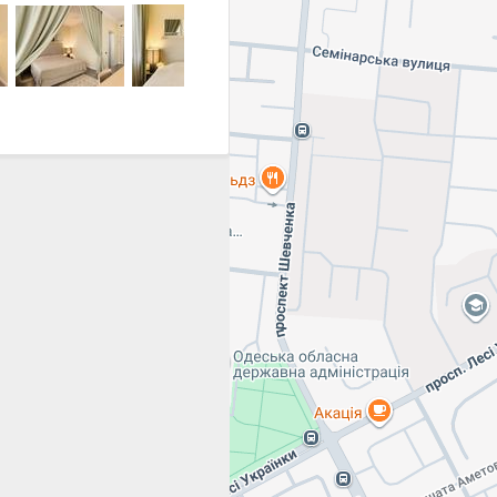
 позволяет совмещать
ли смотреть интересный
должении студийного
льной кроватью. Санузел
мывальник с мраморной
изости к морю - шаговая
мени на воздухе. Во дворе
 Ваш удачный выбор!