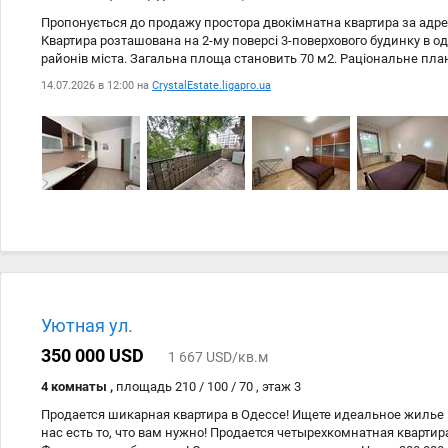
Пропонується до продажу простора двокімнатна квартира за адрес
Квартира розташована на 2-му поверсі 3-поверхового будинку в 
районів міста. Загальна площа становить 70 м2. Раціональне пл
кухню, дві окремі кімнати та балкон площею 8 м2, який стане чу
14.07.2026 в 12:00 на
CrystalEstate.ligapro.ua
відпочинку. Будинок має закриту прибудинкову територію, що заб
мешканців. У дворі передбачено місце для паркування автомобіл
наявність обладнаного укриття (бомбосховища) безпосередньо п
розташування забезпечує швидкий доступ до моря, парків, магаз
закладів, медичних установ та зручної транспортної розвязки. Кв
вибором як для власного проживання, так і для придбання з інве
центр міста, Отрада, Траса Здоровя, Музкомедія, Кіностудія. ID 21
Уютная ул.
350 000 USD
1 667 USD/кв.м
4 комнаты ,
площадь 210 / 100 / 70 , этаж 3
Продается шикарная квартира в Одессе! Ищете идеальное жилье
нас есть то, что вам нужно! Продается четырехкомнатная кварти