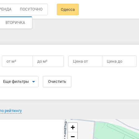
РЕНДА
ПОСУТОЧНО
Одесса
ВТОРИЧКА
от
м²
до
м²
Цена от
Цена до
Еще фильтры
Очистить
по рейтингу
+
−