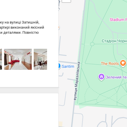
ку на вулиці Затишній,
артирі виконаний якісний
ими деталями. Повністю
ю від світових
арний краєвид на вулицю
з паркінгом. Розкішна
о життя інфраструктура,
2114622