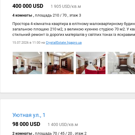
400 000 USD
1 905 USD/кв.м
4 комнаты ,
площадь 210 / 70 , этаж 3
Простора 4-кімнатна квартира в елітному малоквартирному будин
загальною площею 210 м2, з великою кухнею студією 70 м2. У кв
стильний ремонт із дорогих матеріалів у світлих тонах із яскрав
укомплектована всіма необхідними меблями та побутовою техніко
15.07.2026 в 11:00 на
CrystalEstate.ligapro.ua
виробників. Є дві великі тераси. З однієї тераси відкривається г
Затишну, з іншого - на вулицю Ясну. Квартира продається одразу 
квартира в елітному будинку, поряд вся необхідна для комфортног
зручна транспортна розвязка. Розкішний варіант для життя. ID21
Уютная ул., 1
98 000 USD
1 400 USD/кв.м
2 комнаты ,
площадь 70 / 45 / 20 , этаж 2