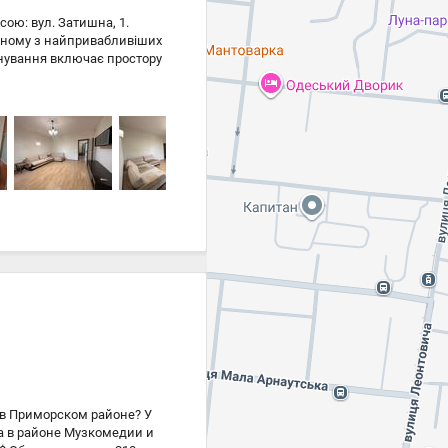
ою: вул. Затишна, 1.
одному з найпривабливіших
анування включає простору
довим місцем для
езпечує комфорт і безпеку
я. Додатковою перевагою є
ід будинком. Вдале
инів, кафе, навчальних
артира стане чудовим
стиційною метою. Поруч:
3-375-000
 в Приморском районе? У
ра в районе Музкомедии и