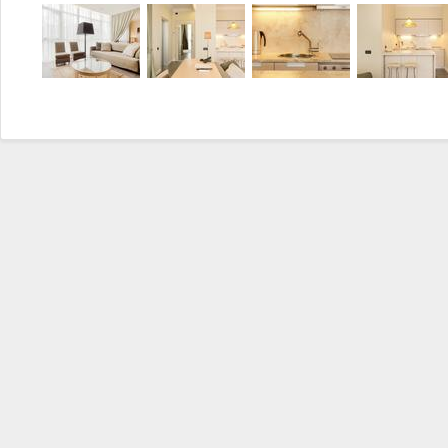
удобства и комфорта, уютная гостиная совмещена со столовой и
приготовление пищи и беседу с гостями или с членами семьи, и
фильм, сидя на удобном диване, на большом экране ТВ! И в про
пространства уютно выделена отдельная зона спальни, с двуспа
включает в себя душ-кабину большого размера, унитаз, биде, у
столешницей. Жилой комплекс находится в непосредственной бл
доступность в 5 минутах от пляжа позволит проводить много вре
есть сезонный бассейн, который в пользовании у жильцов дома.