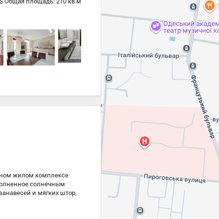
 $ Общая площадь: 210 кв.м
фт: Пассажирский и
паркоместо на одну
я семьи, которая ценит
естом для кулинарных
 спокойствие и отдых, а
квартиры в Приморском
ю, многочисленным
аслаждаться всеми
ага. Не упустите
аписывайтесь на просмотр
жном жилом комплексе
аполненное солнечным
анавесей и мягких штор,
ятных пастельных тонах,
всем необходимым для