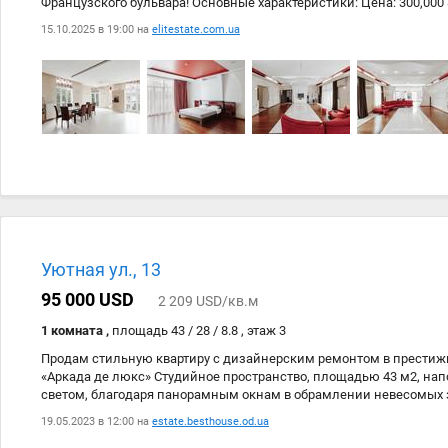
Французского бульвара! Основные характеристики: Цена: 300,000
Жилая площадь: 100 кв.м Площадь кухни: 70 кв.м Этаж: 3 из 7 Ли
15.10.2025 в 19:00 на
elitestate.com.ua
грузовой! Санузлов: Балкон: 2 террасы Подземный паркинг: есть 
машину (по отдельной цене) Эта квартира – идеальный выбор дл
комфорт и пространство. Просторная кухня станет настоящим м
экспериментов и семейных ужинов. Уютные спальни подарят вам
два санузла обеспечат максимальное удобство. Расположение 
районе – это не только тишина и комфорт, но и близость к мор
магазинам, кафе и развлекательным заведениям. Вы сможете н
прелестями жизни в Одессе, не теряя при этом уюта домашнего оч
возможность стать владельцем этой замечательной квартиры! З
и убедитесь сами в ее преимуществах. Звоните прямо сейчас!
Уютная ул., 13
95 000 USD
2 209 USD/кв.м
1 комната ,
площадь 43 / 28 / 8.8 , этаж 3
Продам стильную квартиру с дизайнерским ремонтом в прести
«Аркада де люкс» Студийное пространство, площадью 43 м2, н
светом, благодаря панорамным окнам в обрамлении невесомых з
не оставит вас равнодушными! Дизайн квартиры выполнен в при
19.05.2023 в 12:00 на
estate.besthouse.od.ua
все продумано до мелочей: выделена зона кухни, оснащенная 