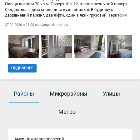
Площа квартри 78 кв.м. Поверх 10 з 12, плюс є технічний поверх.
Склдається з двух спалень та кухні-вітальні. В будинку є
дворівневий паркінг, два ліфти, один з яких грузовий. Територія
комплексу обладнана камерами відеоспостереження, закртий
27.02.2026 в 23:00 на
avangards.com.ua
двір, дозволене безкоштовне паркування, консьерж 24/7.ЖК
розташований напроти стадіону Дніпро-Арена, поряд з бульваром
Кучеревського, до Скверу Героїв та Парком Глоби 5-7 хвилин пішки.
Поряд ЖК Манхеттен, ЖК Женева, К-12
ПОДРОБНЕЕ
Районы
Микрорайоны
Улицы
Метро
Амур-Нижнеднепровский