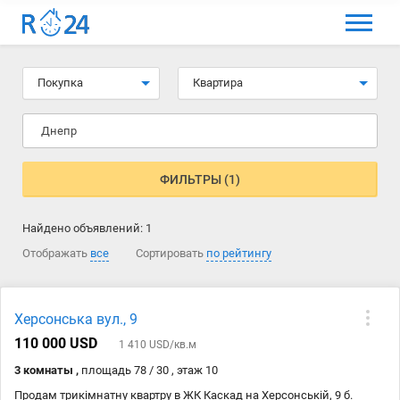
МЕНЮ
Выбрать язык
Покупка
Квартира
Вход и регистрация
Днепр
Избранные объявления
Комментарии к объявления
ФИЛЬТРЫ (1)
Контакты
Найдено объявлений:
1
Как добавить объявление
Отображать
все
Сортировать
по рейтингу
Херсонська вул., 9
110 000 USD
1 410 USD/кв.м
3 комнаты ,
площадь 78 / 30 , этаж 10
Продам трикімнатну квартру в ЖК Каскад на Херсонській, 9 б.