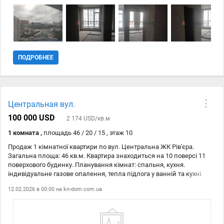
питання, телефонуйте зараз. З повагою - АН Авангард.
ПОДРОБНЕЕ
Центральная вул.
100 000 USD
2 174 USD/кв.м
1 комната ,
площадь 46 / 20 / 15 , этаж 10
Продаж 1 кімнатної квартири по вул. Центральна ЖК Рів'єра.
Загальна площа: 46 кв.м. Квартира знаходиться на 10 поверсі 11
поверхового будинку. Планування кімнат: спальня, кухня.
індивідуальне газове опалення, тепла підлога у ванній та кухні.
Зроблено гарний сучасний ремонт. Комплекс знаходиться від
12.02.2026 в 00:00 на
kn-dom.com.ua
станції метро Славутич 5 хвилин пішки. .Парковка у дворі будинку
велика безкоштовна, є і платна парковка під охороною. Ціна: 100
000$ Код: 21147250