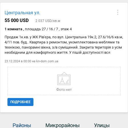
Центральная ул.
55 000 USD
2 037 USD/кв.м
1 комната ,
площадь 27 / 16 / 7 , этаж 4
Продаж 1к.кв. у ЖК Рів'єра, по вул. Центральна 19к.2, 27.6/16/6 кв.м,
4/11 пов. буд.. Квартира з ремонтом, укомплектована меблями та
технікою, панорамні вікна, з/в суміщений. Закрита територія з усім
необхідним для комфортного життя. У пішій доступності вся
необхідна інфраструктура, своя набережна, поряд Дніпро. До ст. м.
23.12.2024 в 00:00 на
kn-dom.com.ua
Славутич 3 хв. ходьби.Вартість 55 000 дол. код: 21145252
Фото нет
ПОДРОБНЕЕ
Районы
Микрорайоны
Улицы