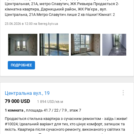
Центральная, 21А, метро Славутич, ЖК Ривьера Продається 2-
кімнатна квартира, Дарницький район, ЖК Рівʼєра , вул.
Центральна, 21А Метро Славутич лише 2 хв пішки! Кімнат: 2
(роздільні) Кухня: простора Санвузли: 2 великих Будинок:
23.06.2026 в 12:00 на
lbereg.kyiv.ua
монолітно-бетонний Опалення: індивідуальне (двоконтурний
газовий котел), радіатори у кожній кімнаті Безпека: броньовані
двері, консьєрж, відеоспостереження Переваги комплексу:
Панорамний вид на Дніпро та внутрішній двір Закрита територія з
паркомісцями Власне озеро з набережною просто перед будинком
Пляж 200 метрів Сучасні дитячі та спортивні майданчики Садочок,
школа, міні-поля для ігор прямо на території Повністю автономний
ЖК...
ПОДРОБНЕЕ
Центральна вул., 19
79 000 USD
1 894 USD/кв.м
1 комната ,
площадь 41.7 / 22 / 7.9 , этаж 7
Продається стильна квартира з сучасним ремонтом - заїдь і живи!
#10024; Ідеальний варіант для тих, хто цінує комфорт, затишок та
якість. Квартира після сучасного ремонту, виконаного у світлих та