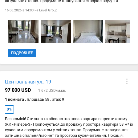
актуальних тонах. Продумане планування створює відчуття
простору та затишку з перших хвилин. #10004; #65039; Якісні
16.06.2026 в 14:00 на
Level Group
матеріали та техніка #10004; #65039; Простора кухня та затишні
кімнати #10004; #65039; Нова сантехніка та електрика #10004;
#65039; Багато світла та приємна атмосфера #10004; #65039;
Чистий підїзд та добрі сусіди #10004; #65039; Зручне
розташування: поруч магазини, транспорт, школи та все необхідне
для комфортного життя Квартира повністю готова до проживання
без додаткових вкладень. Добре підійде як для власного
проживання, так і для вигідної інвестиції. #128222; Телефонуйте та
ПОДРОБНЕЕ
приходьте на перегляд – такі варіанти довго не затримуються!
Центральная ул., 19
97 000 USD
1 672 USD/м.кв.
1 комната ,
площадь 58 , этаж 9
0%
Без комісії! Стильна та абсолютно нова квартира в престижному
ЖК «Рівʼєра-3» Пропонується до продажу простора квартира 58 м² із
сучасним євроремонтом у світлих тонах. Продумане планування:
затишна спальня/кабінет та простора кухня-вітальня. Локація: