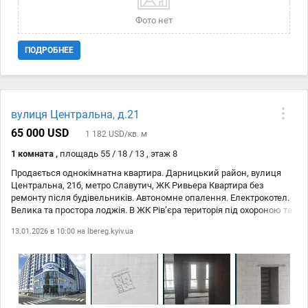
Фото нет
ПОДРОБНЕЕ
вулиця Центральна, д.21
65 000 USD
1 182 USD/кв. м
1 комната ,
площадь 55 / 18 / 13 , этаж 8
Продається однокімнатна квартира. Дарницький район, вулиця
Центральна, 21б, метро Славутич, ЖК Ривьера Квартира без
ремонту після будівельників. Автономне опалення. Електрокотел.
Велика та простора лоджія. В ЖК Рівʼєра територія під охороною та
відеоспостереженням, дизайнерське лобі та швидкісні ліфти. На
13.01.2026 в 10:00 на
lbereg.kyiv.ua
територіі озеро та поруч вихід на пляж Дніпра. Дитячі та спортивні
майданчики. Метро Славутич 3 хв. Поруч з комплексом приватна
школа, дитячий садок, АТБ в 1 хв. пішки від будинку, набережна і
зони відпочинку, салони краси, спортивний клуб. Поруч
супермаркети, ТРЦ, зручне транспортне сполучення, все для
комфортного проживання.