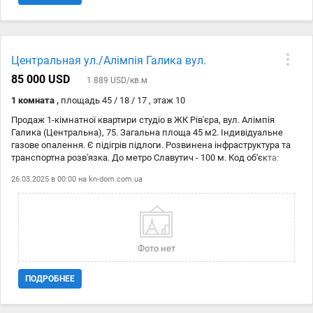
Центральная ул./Алімпія Галика вул.
85 000 USD
1 889 USD/кв.м
1 комната ,
площадь 45 / 18 / 17 , этаж 10
Продаж 1-кімнатної квартири студіо в ЖК Рів'єра, вул. Алімпія
Галика (Центральна), 75. Загальна площа 45 м2. Індивідуальне
газове опалення. Є підігрів підлоги. Розвинена інфраструктура та
транспортна розв'язка. До метро Славутич - 100 м. Код об'єкта:
21146520
26.03.2025 в 00:00 на
kn-dom.com.ua
Фото нет
ПОДРОБНЕЕ