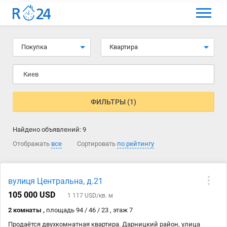
МЕНЮ
Выбрать язык
Покупка
Квартира
Вход и регистрация
Киев
Избранные объявления
Комментарии к объявления
ФИЛЬТРЫ (1)
Контакты
Найдено объявлений:
9
Как добавить объявление
Отображать
все
Сортировать
по рейтингу
вулиця Центральна, д.21
105 000 USD
1 117 USD/кв. м
2 комнаты ,
площадь 94 / 46 / 23 , этаж 7
Продаётся двухкомнатная квартира. Дарницкий район, улица