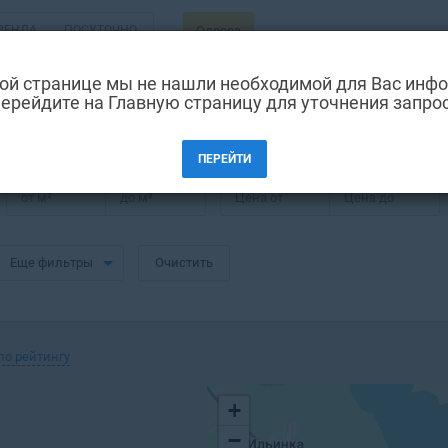
РЕНДА
ПОСУТОЧНО
Одесса
ВТОРИЧКА
ой странице мы не нашли необходимой для Вас инф
ерейдите на Главную страницу для уточнения запро
ПЕРЕЙТИ
от
м²
до
м²
Цена от
Цена до
Еще фильтры
Очистить
по рейтингу
+
−