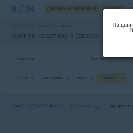
ДОБАВИТЬ VIP ОБЪЯВЛЕНИЕ
ПОКУПКА
А
НОВОСТРОЙ
На данн
R24
/
Купить квартиру
/
Одесса
П
Купить квартиру в Одессе
Квартира
Комнат
Район
Микрорайон
Место
Улица
(1)
НАЙДЕНО ОБЪЯВЛЕНИЙ:
0
Отображать
все
Сортировать