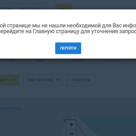
РЕНДА
ПОСУТОЧНО
Киев
ВТОРИЧКА
ой странице мы не нашли необходимой для Вас инф
ерейдите на Главную страницу для уточнения запро
ПЕРЕЙТИ
от
м²
до
м²
Цена от
Цена до
Еще фильтры
Очистить
ица
(1)
по рейтингу
+
−