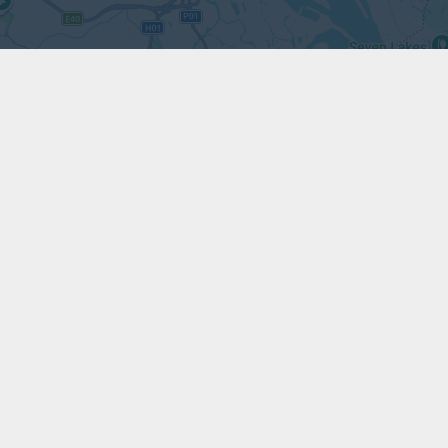
Leaflet
|
Map data ©
Google maps