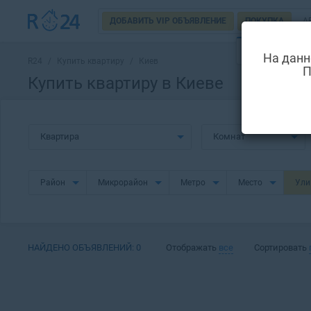
ДОБАВИТЬ VIP ОБЪЯВЛЕНИЕ
ПОКУПКА
А
НОВОСТРОЙ
На данн
R24
/
Купить квартиру
/
Киев
П
Купить квартиру в Киеве
Квартира
Комнат
Район
Микрорайон
Метро
Место
Ул
НАЙДЕНО ОБЪЯВЛЕНИЙ:
0
Отображать
все
Сортировать