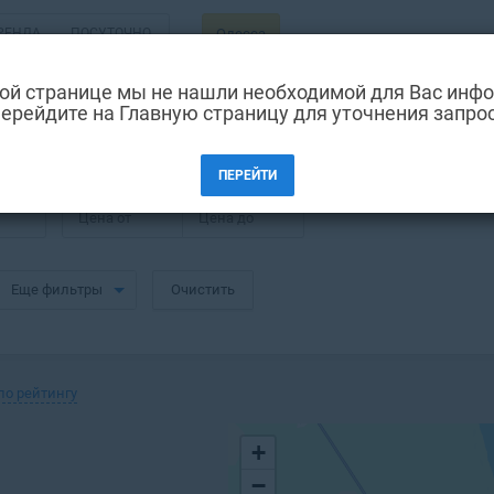
РЕНДА
ПОСУТОЧНО
Одесса
ой странице мы не нашли необходимой для Вас инф
ерейдите на Главную страницу для уточнения запро
 в Одессе
ПЕРЕЙТИ
Цена от
Цена до
Еще фильтры
Очистить
по рейтингу
+
−