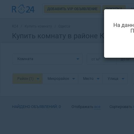
ДОБАВИТЬ VIP ОБЪЯВЛЕНИЕ
ПОКУПКА
А
На данн
R24
/
Купить комнату
/
Одесса
П
Купить комнату в районе Киевский
Комната
от
м²
до
м²
Район
(1)
Микрорайон
Место
Улица
НАЙДЕНО ОБЪЯВЛЕНИЙ:
0
Отображать
все
Сортировать