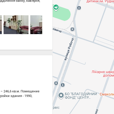
ідділення банку, кав'ярня,
висота стелі 3, 5 м,
опалення. Меблі, при
– 246,6 кв.м. Помещение
ройки здания - 1990,