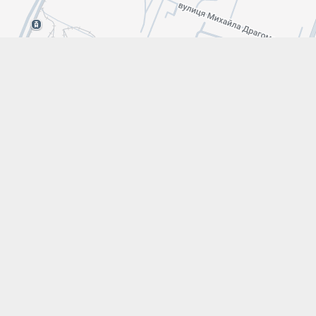
Leaflet
|
Map data ©
Google maps