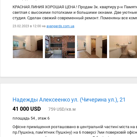
КРАСНАЯ ЛИНИЯ ХОРОШАЯ ЦЕНА ! Продам 3к. квартиру р-н Памят
светлая с высокими потолками и большими окнами. Две уютные
студия. Сделан свежий современный ремонт. Поменяны все ком
новая сантехника. В пешей доступности Парк Глобы и вся необхо
23.02.2023 в 12:00 на
avangards.com.ua
Уютный двор c парковкой. Прекрасный вариант для использова
красоты, аптека, офис и т.п. Дизайн проект в подарок .
Надежды Алексеенко ул. (Чичерина ул.), 21
41 000 USD
759 USD/кв.м
площадь 54 , этаж 6
Офісне приміщення розташовано в центральній частині міста на в
пр.Пушкіна, пам'ятник Пушкіну) на 6 поверсі 7ми поверховій офісні