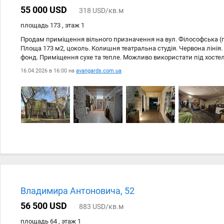
55 000 USD
318 USD/кв.м
площадь 173 , этаж 1
Продам приміщення вільного призначення на вул. Філософська (п
Площа 173 м2, цоколь. Колишня театральна студія. Червона лінія.
фонд. Приміщення сухе та тепле. Можливо використати під хостел
діяльності.
16.04.2026 в 16:00 на
avangards.com.ua
Владимира Антоновича, 52
56 500 USD
883 USD/кв.м
площадь 64 , этаж 1