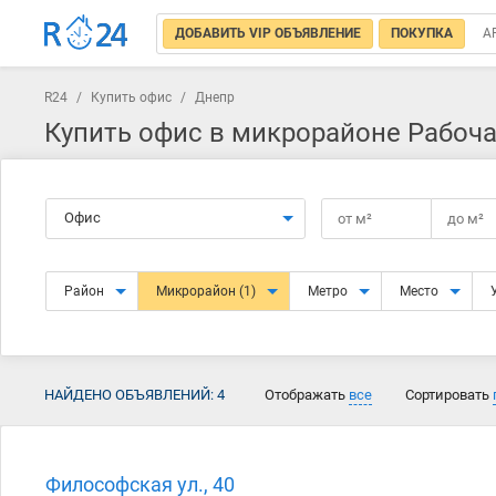
ДОБАВИТЬ VIP ОБЪЯВЛЕНИЕ
ПОКУПКА
А
R24
/
Купить офис
/
Днепр
Купить офис в микрорайоне Рабоча
Офис
от
м²
до
м²
Район
Микрорайон
(1)
Метро
Место
НАЙДЕНО ОБЪЯВЛЕНИЙ:
4
Отображать
все
Сортировать
Философская ул., 40