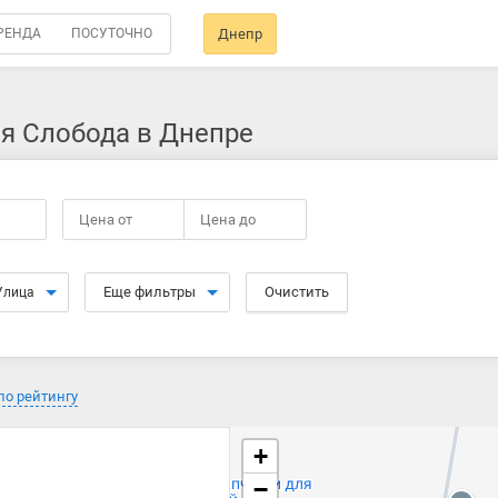
РЕНДА
ПОСУТОЧНО
Днепр
я Слобода в Днепре
Цена от
Цена до
Еще фильтры
Очистить
Улица
по рейтингу
+
−