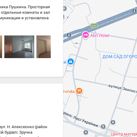
ника Пушкина. Просторная
 отдельные комнаты и зал
муникации и установлена
димая инфраструктура.
ть под коммерцию салон
ул. Н. Алексеєнко (район
й будівлі. Зручна