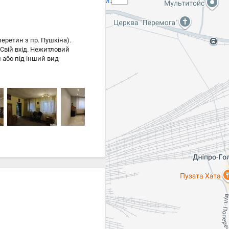
еретин з пр. Пушкіна).
 Свій вхід. Нежитловий
 або під інший вид