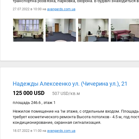
транспортна розв'язка, парковка, охорона. В будівлі знаходиться в
столова, поруч відділення пошти. В приміщенні зроблений ремонт, 
27.07.2022 в 10:00 на
avangards.com.ua
панорамні пластикові вікна, кондиціонер, автономне електричне 
бажанні, залишаться новому власнику).
Надежды Алексеенко ул. (Чичерина ул.), 21
125 000 USD
507 USD/кв.м
площадь 246.6 , этаж 1
Нежилое помещение на 1м этаже, с отдельным входом. Площадь 
требует косметического ремонта Высота потолков - 4.5 м, год пост
кондиционирование, охранная сигнализация.
18.07.2022 в 11:00 на
avangards.com.ua