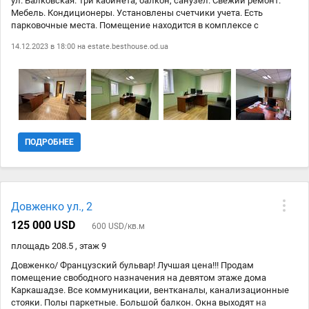
ул. Балковская. Три кабинета, балкон, санузел. Свежий ремонт.
Мебель. Кондиционеры. Установлены счетчики учета. Есть
парковочные места. Помещение находится в комплексе с
закрытой придомовой территорией. Удобно для офисов закрытого
14.12.2023 в 18:00 на
estate.besthouse.od.ua
типа. Также есть подземный паркинг.
ПОДРОБНЕЕ
Довженко ул., 2
125 000 USD
600 USD/кв.м
площадь 208.5 , этаж 9
Довженко/ Французский бульвар! Лучшая цена!!! Продам
помещение свободного назначения на девятом этаже дома
Каркашадзе. Все коммуникации, вентканалы, канализационные
стояки. Полы паркетные. Большой балкон. Окна выходят на