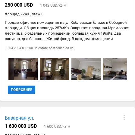
250 000 USD
1 042 USD/кв.м
площадь 240 , этаж 3
Продам офисное помещение на ул Коблевская ближе к Соборной
площади. Общая площадь 257мКв. Закрытая парадная Мраморная
лестница. 6 отдельных помещений, большая кухня 19мКв, два
санузла, два балкона. Жилой фонд. В каждом помещении
кондиционер. Установлена сигнализация. Бронированная входная
19.04.2024 в 13:00 на
estate.besthouse.od.ua
дверь. Окна стеклопакеты из евробруса; Качественный офисный
ремонт, мебель остаётся, при необходимости есть
дополнительная мебель.
ПОДРОБНЕЕ
Базарная ул.
1 600 000 USD
1 600 USD/кв.м