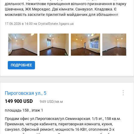
діяльності. Нежитлове приміщення вільного призначення в парку
Шевченка, ЖК Мерседес. Дві кімнати. Санвузол. Кладовка. Є
можливість засклити прилеглий майданчик для збільшення
корисної площі. Територія охороняється, прохід чіпом. Велика
17.06.2026 в 14:00 на
CrystalEstate.ligapro.ua
прохідність, поряд паркування. ID 2-312-437
ПОДРОБНЕЕ
Пироговская ул., 5
149 900 USD
949 USD/кв.м
площадь 158 , этаж 1
Продам офис ул.Пироговская/ул.Семинарская. 1/5 эт., 158 кв.м.
Приемная, четыре кабинета, переговорная комната, кухня,
санузел. Офисный ремонт, мощность 16 КВт, отопление 2-х