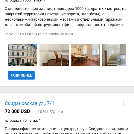
площадь 1000 , этаж 1
Отдельностоящее здание, площадью 1000 квадратных метров, на
закрытой территории ( въездные ворота, шлагбаум), с
несколькими парковочными местами и отдельными гаражами
для автомобилей сотрудников офиса, предлагается в продажу по
актуальной цене. Здание имеет 4 этажа, на каждом этаже свои
05.02.2024 в 11:00 на
estate.besthouse.od.ua
санузлы, специализированная кухня и большая столовая для
приема пищи. Первый этаж автономен, имеет два входа, что
определяет возможность разделения некоторых подразделений
Вашего бизнеса ( или сдачи в аренду отдельно нескольких
помещений с отдельным входом). На первом этаже 9 кабинетов.
Главный вход оборудован автоматической пропускной системой,
каждый сотрудник имеет свой собственный пропуск. На втором
этаже - 6 кабинетов, холл и санузел. Третий этаж - 3
ПОДРОБНЕЕ
самостоятельных кабинета и VIP-зона ( приемная, кабинет
директора, кабинет заместителя, 2 небольших под-кабинета,
переговорная), санузел, сейфовая. Четвертый этаж - столовая,
кухня, санузел, котельная, три кабинета.
Скидановская ул., 7/11
72 000 USD
1 029 USD/кв.м
площадь 70 , этаж 1
Продам офисное помещение в центре, на ул. Скидановская, рядом