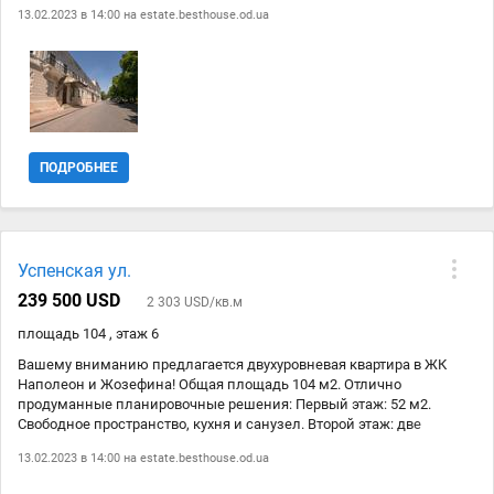
13.02.2023 в 14:00 на
estate.besthouse.od.ua
ПОДРОБНЕЕ
Успенская ул.
239 500 USD
2 303 USD/кв.м
площадь 104 , этаж 6
Вашему вниманию предлагается двухуровневая квартира в ЖК
Наполеон и Жозефина! Общая площадь 104 м2. Отлично
продуманные планировочные решения: Первый этаж: 52 м2.
Свободное пространство, кухня и санузел. Второй этаж: две
спальни, гардеробная - могут быть перепланированы под
13.02.2023 в 14:00 на
estate.besthouse.od.ua
кабинеты, санузел. Два отдельных входа на каждый этаж и
лестница между этажами в квартире! Два больших балкона.