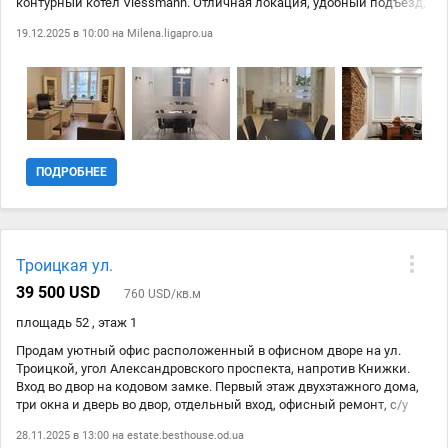
контурный котел Viessmann. Отличная локация, удобный подъезд,
помещение не фасадное, свой вход, закрытый двор, крепкий
19.12.2025 в 10:00 на
Milena.ligapro.ua
хороший дом, ухоженная территория. Цена 149.9 тыс. у.е.
ПОДРОБНЕЕ
Троицкая ул.
39 500 USD
760 USD/кв.м
площадь 52 , этаж 1
Продам уютный офис расположенный в офисном дворе на ул.
Троицкой, угол Александровского проспекта, напротив Книжки.
Вход во двор на кодовом замке. Первый этаж двухэтажного дома,
три окна и дверь во двор, отдельный вход, офисный ремонт, с/у
туалет, отопление газовое АГВ, м/п окна, кондиционер, на полу
28.11.2025 в 13:00 на
estate.besthouse.od.ua
плитка, ламинат. Три кабинета, 22мКв, 10 и 9 мКв, два из них