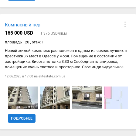
данного офиса является наличие парковки рядом с зданием, что
обеспечивает удобство для посетителей и сотрудников. Если вы
ищете подходящее офисное помещение для вашего бизнеса, то
это предложение идеально подойдет вам. Звоните нам прямо
Компасный пер.
сейчас, чтобы ознакомиться с дополнительной информацией или
организовать просмотр. Не упустите возможность приобрести
165 000 USD
1 375 USD/кв.м
надежное помещение по привлекательной цене!
площадь 120 , этаж 1
Новый жилой комплекс расположен в одном из самых лучших и
престижных мест в Одессе у моря. Помещение в состоянии от
застройщика. Висота потолка 3.30 м Свободная планировка,
помещение очень светлое и просторное. Свое индивидуальное
отопление 2 контурные котел. Свой отдельный вход. Возможно
12.06.2025 в 17:00 на
elitestate.com.ua
пользоваться под офис, магазин, медицинский массажный
кабинет, спортивный зал, йогу. В комплексе полная автономия ,
закрытая территория. Гостевой паркинг. Отмена транспортная
развязка, рядом вся инфраструктура, море и пляж.
ПОДРОБНЕЕ