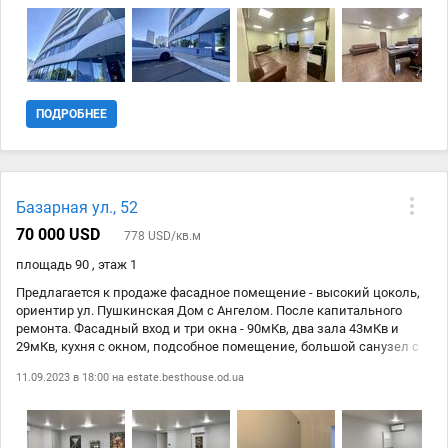
бизнеса, всего 920 у.е. за квадратный метр в Аркадии с ремонтом.
ПОДРОБНЕЕ
Базарная ул., 52
70 000 USD
778 USD/кв.м
площадь 90 , этаж 1
Предлагается к продаже фасадное помещение - высокий цоколь,
ориентир ул. Пушкинская Дом с Ангелом. После капитального
ремонта. Фасадный вход и три окна - 90мКв, два зала 43мКв и
29мКв, кухня с окном, подсобное помещение, большой санузел с
окном. Два кондиционера зима/лето, охрана, интернет,
11.09.2023 в 18:00 на
estate.besthouse.od.ua
видеонаблюдение, есть арендаторы. Парковка.