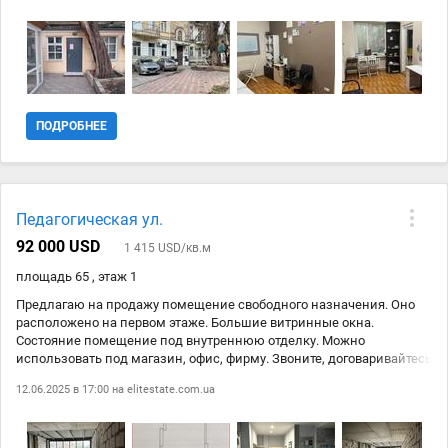
отдельные. Хорошая легкодоступная локация, напротив Книжка,
рядом две школы. Ранее использовался под косметический
салон, курсы английского языка.
ПОДРОБНЕЕ
Педагогическая ул.
92 000 USD
1 415 USD/кв.м
площадь 65 , этаж 1
Предлагаю на продажу помещение свободного назначения. Оно
расположено на первом этаже. Большие витринные окна.
Состояние помещение под внутреннюю отделку. Можно
использовать под магазин, офис, фирму. Звоните, договаривайтесь
на показ.
12.06.2025 в 17:00 на
elitestate.com.ua