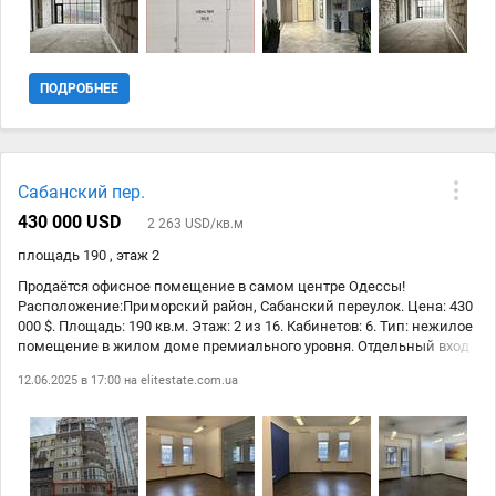
ПОДРОБНЕЕ
Сабанский пер.
430 000 USD
2 263 USD/кв.м
площадь 190 , этаж 2
Продаётся офисное помещение в самом центре Одессы!
Расположение:Приморский район, Сабанский переулок. Цена: 430
000 $. Площадь: 190 кв.м. Этаж: 2 из 16. Кабинетов: 6. Тип: нежилое
помещение в жилом доме премиального уровня. Отдельный вход
и парковка. Этот офис идеально подходит для ведения бизнеса
12.06.2025 в 17:00 на
elitestate.com.ua
благодаря своему удобному местоположению на первой линии.
Просторное и светлое помещение обеспечивает комфортные
условия для работы, а наличие шести кабинетов позволяет
организовать рабочее пространство для вашей команды.
Отдельный вход обеспечивает независимость и удобство для
клиентов, а наличие парковочных мест значительно упростит