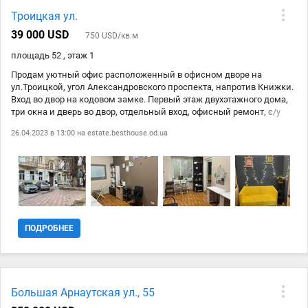
Троицкая ул.
39 000 USD
750 USD/кв.м
площадь 52 , этаж 1
Продам уютный офис расположенный в офисном дворе на
ул.Троицкой, угол Александровского проспекта, напротив Книжки.
Вход во двор на кодовом замке. Первый этаж двухэтажного дома,
три окна и дверь во двор, отдельный вход, офисный ремонт, с/у
туалет, отопление автономное, м/п окна, на полу плитка, ламинат.
26.04.2023 в 13:00 на
estate.besthouse.od.ua
Три кабинета, 22мКв, 10 и 9 мКв. Ранее использовался под
косметический салон, курсы английского языка.
ПОДРОБНЕЕ
Большая Арнаутская ул., 55