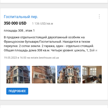
Госпитальный пер.
350 000 USD
1 136 USD/кв.м
площадь 308 , этаж 1
В продаже отдельностоящий двухэтажный особняк на
Французском бульваре/Госпитальный. Находится в тихом
переулке. 2 сотки земли. 2 гаража, один - отдельно стоящий.
Общая площадь дома 308 кв.м. Четыре уровня: цоколь, 1, 2ой и
мансардный этажи. 9 отдельных комнат. В цоколе есть сауна,
19.05.2023 в 16:00 на
estate.besthouse.od.ua
бассейн, техничекие помещения, санузел. На первом этаже
расположены кухня, столовая, гараж, кабинет, санузел. Второй
этаж имеет: 3 отдельные комнаты, санузел. Мансардный этаж -
одно большое помещение и санузел. Подключены все
коммуникации. Отлично подойдет под офис. К центру города 10
минут. Пешая доступность к морю. Весь пакет документов на
землю и строение.
ПОДРОБНЕЕ