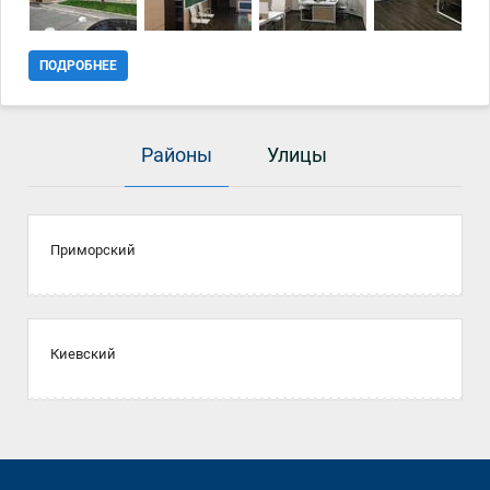
компании, интернет-магазин). Преимуществами офиса является
его закрытость от проходящего траффика и активная транспортная
развязка, которая позволяет добраться быстро в любую точку
ПОДРОБНЕЕ
города . Офис оборудован всеми работающими коммуникациями,
очень светлый, а также теплый (зимой) и прохладный (летом) за
счет утепления и большой толщины стен.
Районы
Улицы
Приморский
Киевский