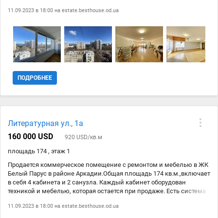
Французский бульвар, из них открывается вид на море. Отлично
11.09.2023 в 18:00 на
estate.besthouse.od.ua
подходит под офисное помещение. Возможно перевести в жилой
фонд.
ПОДРОБНЕЕ
Литературная ул., 1а
160 000 USD
920 USD/кв.м
площадь 174 , этаж 1
Продается коммерческое помещение с ремонтом и мебелью в ЖК
Белый Парус в районе Аркадии.Общая площадь 174 кв.м.,включает
в себя 4 кабинета и 2 санузла. Каждый кабинет оборудован
техникой и мебелью, которая остается при продаже. Есть система
видеонаблюдения в офисе и 4 кондиционера. В каждом кабинета
11.09.2023 в 18:00 на
estate.besthouse.od.ua
есть большой плазменный телевизор, столы, стулья. Два больших
сейфа для хранения вещей. Это уникальное предложение для