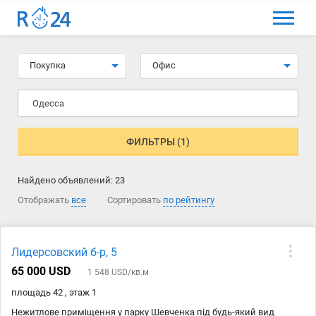
МЕНЮ
Выбрать язык
Покупка
Офис
Вход и регистрация
Одесса
Избранные объявления
Комментарии к объявления
ФИЛЬТРЫ (1)
Контакты
Найдено объявлений:
23
Как добавить объявление
Отображать
все
Сортировать
по рейтингу
Лидерсовский б-р, 5
65 000 USD
1 548 USD/кв.м
площадь 42 , этаж 1
Нежитлове приміщення у парку Шевченка під будь-який вид