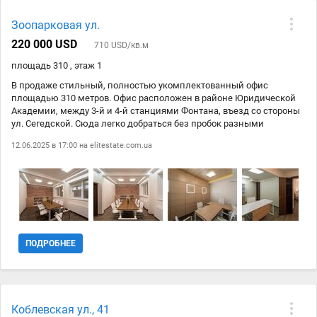
Зоопарковая ул.
220 000 USD
710 USD/кв.м
площадь 310 , этаж 1
В продаже стильный, полностью укомплектованный офис
площадью 310 метров. Офис расположен в районе Юридической
Академии, между 3-й и 4-й станциями Фонтана, въезд со стороны
ул. Сегедской. Сюда легко добраться без пробок разными
маршрутами. Стартовая цена продажи — 220000 уе — Площадь 310
12.06.2025 в 17:00 на
elitestate.com.ua
м2 — Офис рассчитан на коллектив до 40 сотрудников. — 6
кабинетов, кухня, рецепция, 2 уборных и душ. — 1 переговорная на
8 мест и конференц зал для собраний и тренингов. — Светлый
цокольный этаж жилого дома — Все кабинеты с окнами. —
Высокие потолки и большие комнаты. — Двор огорожен, на въезде
шлагбаум, есть места для парковки. — В офисе установлены
системы охраны и видеонаблюдения. — Автономное газовое
отопление. — Офис продаётся как есть — с мебелью и
ПОДРОБНЕЕ
оборудованием.
Коблевская ул., 41