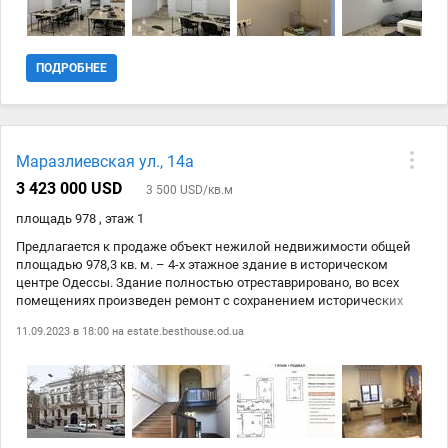
ПОДРОБНЕЕ
Маразлиевская ул., 14а
3 423 000 USD
3 500 USD/кв.м
площадь 978 , этаж 1
Предлагается к продаже объект нежилой недвижимости общей
площадью 978,3 кв. м. – 4-х этажное здание в историческом
центре Одессы. Здание полностью отреставрировано, во всех
помещениях произведен ремонт с сохранением исторических
интерьеров На каждом этаже (кроме мансардного) есть отдельный
11.09.2023 в 18:00 на
estate.besthouse.od.ua
вход. Документы - нежилое помещение офиса. Тип здания:
особняк, доходный дом М.О. Менделевича. Стиль: модерн,
неоренессанс, «египетский стиль». Архитектор: М. И. Линецкий.
Дата строительства: 1905г. Дизель-генератор (в
шумопоглощающем корпусе) – 110 кВа/88 кВт (резервное
электроснабжение) + АВР (автоматическое включение резерва)
(электрощитовая). Ввод (проектная мощность 120 кВт), отдельный