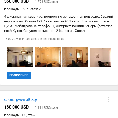
350 000 USD
1 753 USD/кв.м
площадь 199.7 , этаж 2
4-х комнатная квартира, полностью оснащенная под офис. Свежий
евроремонт. Общая 199.7 кв м жилая 95.3 кв м . Высота потолков
3,2 м . Меблирована, телефоны, интернет, кондиционеры (остается
все!) Кухня. Санузел совмещен. 2 балкона . Фасад
отреставрирован. Вид на Арабский культурный центр.
13.02.2023 в 14:00 на
estate.besthouse.od.ua
Видеонаблюдение. Два своих входа с фасада и со двора. Есть
возможность надстроить мансардный этаж. Возможен вариант
обмена на офисно-производственное помещение.
ПОДРОБНЕЕ
Французский б-р
130 000 USD
1 111 USD/кв.м
площадь 117 , этаж 1