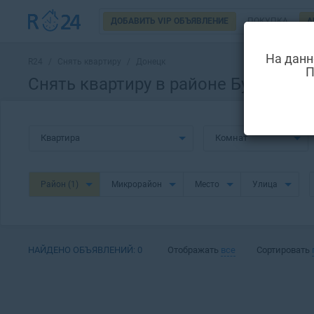
ДОБАВИТЬ VIP ОБЪЯВЛЕНИЕ
ПОКУПКА
А
На данн
R24
/
Снять квартиру
/
Донецк
П
Снять квартиру в районе Будённов
Квартира
Комнат
Район
(1)
Микрорайон
Место
Улица
НАЙДЕНО ОБЪЯВЛЕНИЙ:
0
Отображать
все
Сортировать