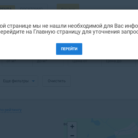
РЕНДА
ПОСУТОЧНО
Донецк
ой странице мы не нашли необходимой для Вас инф
ерейдите на Главную страницу для уточнения запро
ский в Донецке
ПЕРЕЙТИ
от
м²
до
м²
Цена от
Цена до
Еще фильтры
Очистить
по рейтингу
+
−