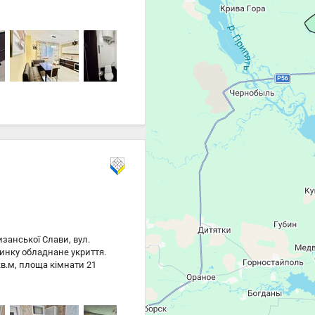
ня Посудомийна машина ,
іч, духова шафа, пилосос,
изанської Слави, вул.
инку обладнане укриття.
кв.м, площа кімнати 21
е для комфортного
природи поруч сосновий
ковим парком,