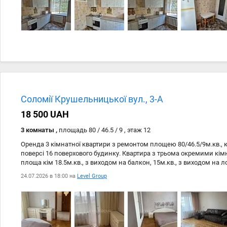
атракціонами, кафешками, ресторанами відмінне місце для відпоч
Соломії Крушельницької вул., 3-А
18 500 UAH
3 комнаты ,
площадь 80 / 46.5 / 9 , этаж 12
Оренда 3 кімнатної квартири з ремонтом площею 80/46.5/9м.кв., 
поверсі 16 поверхового будинку. Квартира з трьома окремими кі
площа кім 18.5м.кв., з виходом на балкон, 15м.кв., з виходом на л
просторий хол 14м.кв, та кухню 9м.кв., з виходом на лоджію. Кв
24.07.2026 в 18:00 на
Level Group
меблями та технікою. В будинку замінений ліфт. Чудова розвинена
хвилин пішки до метро Позняки, ТРЦ Піраміда і т.д. Ціна 18500грн 