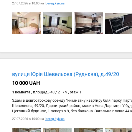
необхідна мебель і побутова техніка для комфортного проживан
27.07.2026 в 10:00 на
lbereg.kyiv.ua
електрочайник , холодильник, варильна панель , мікрохвильова п
пральна машина, телевізор, , бойлер. Поряд метро Позняки.
вулиця Юрія Шевельова (Руднєва), д.49/20
10 000 UAH
1 комната ,
площадь 43 / 21 / 9 , этаж 1
Здам в довгострокову оренду 1-кімнатну квартиру біля парку Парт
Шевельова, 49/20, Дарницький район, масив Нова Дарниця. У буд
Цегляний будинок, 1 поверх з 9, без балкона. Загальна площа 44 
кв.м, кухні 9 кв.м, санвузол роздільний. В наявності все необхідн
27.07.2026 в 10:00 на
lbereg.kyiv.ua
проживання. Квартира чиста, світла та простора. Для любителів 
лісопарк Партизанської Слави з озерами, велодоріжками, мотуз