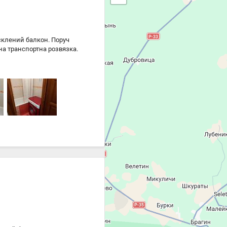
асклений балкон. Поруч
чна транспортна розвязка.
Цена
11 000 ₴
11 000 ₴