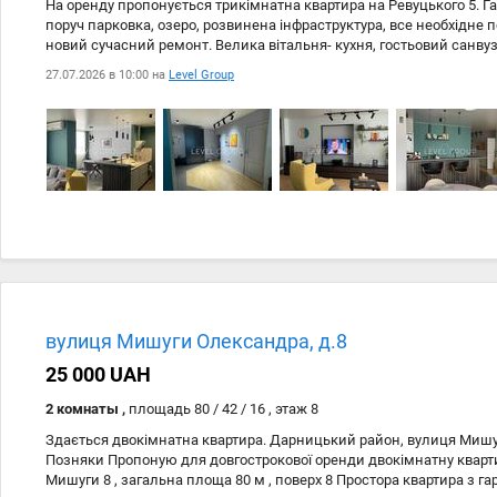
На оренду пропонується трикімнатна квартира на Ревуцького 5. Г
поруч парковка, озеро, розвинена інфраструктура, все необхідне п
новий сучасний ремонт. Велика вітальня- кухня, гостьовий санвузо
єкофлоу Дві кімнати, спальня зі своїм санвузлом, вбудовані шаф
27.07.2026 в 10:00 на
Level Group
утеплений і зроблений як кабінет Дитяча кімната, розрахована на 
Будинок ОСББ, на ліфти встановлюють генератор, роблять бомбо
Харківська 20 хвилин пішки.
вулиця Мишуги Олександра, д.8
25 000 UAH
2 комнаты ,
площадь 80 / 42 / 16 , этаж 8
Здається двокімнатна квартира. Дарницький район, вулиця Мишу
Позняки Пропоную для довгострокової оренди двокімнатну кварт
Мишуги 8 , загальна площа 80 м , поверх 8 Простора квартира з г