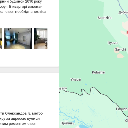
арний будинок 2010 року,
оруч. В квартирі виконан
л є вся необхідна техніка,
и, великий балкон
одну або двох дітей.
сховище. До метро
ги Олександра, 8, метро
иру за адресою вулиця
арним ремонтом є вся