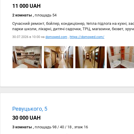
11 000 UAH
2 комнаты ,
площадь 54
Сучасний ремонт, бойлер, кондиціонер, тепла підлога на кухні, з
парки школи, лікарні, дитячі садочки, ТРЦ, магазини, бювет, зру
30.07.2026 в 10:00 на
domowed.com
,
https://domowed.com/
Дата
Источник
30.07
domowed.com
Ревуцького, 5
30.07
https://domowed.com/
30 000 UAH
3 комнаты ,
площадь 98 / 40 / 18 , этаж 16