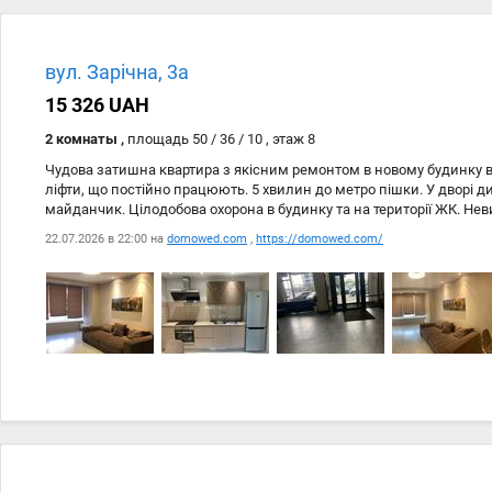
Дата
Источник
22.07
domowed.com
вул. Зарічна, 3а
22.07
https://domowed.com/
15 326 UAH
2 комнаты ,
площадь 50 / 36 / 10 , этаж 8
Чудова затишна квартира з якісним ремонтом в новому будинку в 
ліфти, що постійно працюють. 5 хвилин до метро пішки. У дворі 
майданчик. Цілодобова охорона в будинку та на території ЖК. Нев
22.07.2026 в 22:00 на
domowed.com
,
https://domowed.com/
Дата
Источник