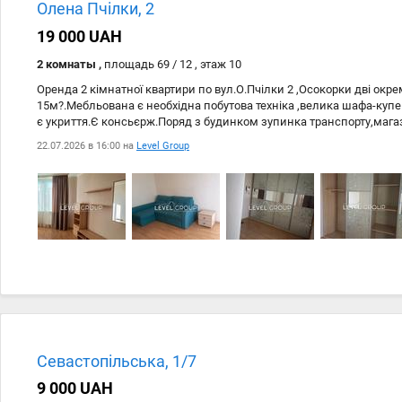
22.07
domowed.com
Олена Пчілки, 2
22.07
https://domowed.com/
19 000 UAH
2 комнаты ,
площадь 69 / 12 , этаж 10
Оренда 2 кімнатної квартири по вул.О.Пчілки 2 ,Осокорки дві окре
15м?.Мебльована є необхідна побутова техніка ,велика шафа-купе
є укриття.Є консьєрж.Поряд з будинком зупинка транспорту,магази
будинку: Житловий фонд 2001-2010-і; Рік введення в експлуатацію: 
22.07.2026 в 16:00 на
Level Group
Монолітний; Домашні улюбленці: Так, котик ?, Так, маленький песи
Автономність при блекауті: Працює ліфт, Працює опалення, Пра
Планування: Роздільна; Cанвузол: Роздільний; Опалення: Центра
Житловий стан; Меблювання: З меблями; Побутова техніка: Елек
панель, Мікрохвильова піч, Духова шафа; Мультимедіа: Телевізор
Інфраструктура (до 500 метрів): Аптека, Лікарня, поліклініка, Ди
Супермаркет, ТРЦ, Зупинка транспорту;
Севастопільська, 1/7
9 000 UAH