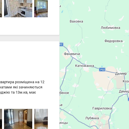
инку та занять спортом....
квартира розміщена на 12
мнатами які зачиняються
оджію та 13м.кв, має
артира укомплектована
 інфраструктура, 10
+комунальні + залог. .