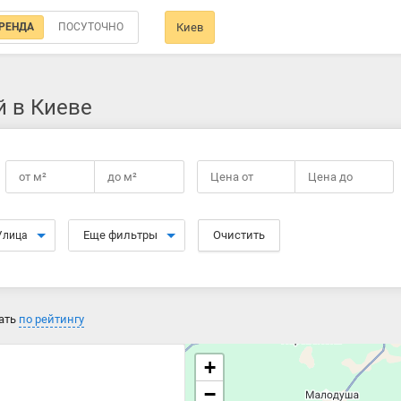
РЕНДА
ПОСУТОЧНО
Киев
й в Киеве
от
м²
до
м²
Цена от
Цена до
Еще фильтры
Очистить
Улица
ать
по рейтингу
+
−