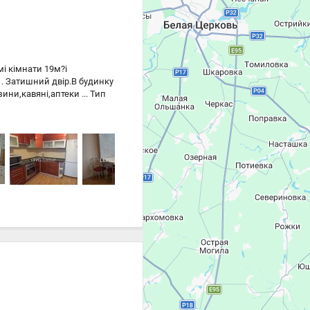
15 326 ₴
15 326 ₴
мі кімнати 19м?і
 . Затишний двір.В будинку
ни,кавяні,аптеки ... Тип
2 010; Тип стін:
к(до 10 кг) ?;
цює водопопостачання;
лізоване; Ремонт:
трочайник, Варильна
; Комфорт: Кондиціонер;
тячий майданчик,