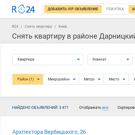
ДОБАВИТЬ VIP ОБЪЯВЛЕНИЕ
ПОКУПКА
А
R24
/
Снять квартиру
/
Киев
Снять квартиру в районе Дарницки
Квартира
Комнат
Район
(1)
Микрорайон
Метро
Место
НАЙДЕНО ОБЪЯВЛЕНИЙ:
3 471
Отображать
все
Сортиров
Архітектора Вербицького, 26