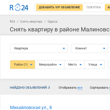
ДОБАВИТЬ VIP ОБЪЯВЛЕНИЕ
ПОКУПКА
А
R24
/
Снять квартиру
/
Одесса
Снять квартиру в районе Малиновс
Квартира
Комнат
Район
(1)
Микрорайон
Место
Улица
НАЙДЕНО ОБЪЯВЛЕНИЙ:
3
Отображать
все
Сортировать
Михайловская ул., 8