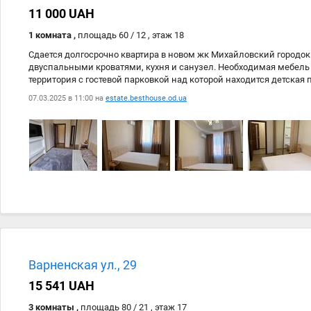
11 000 UAH
1 комната ,
площадь 60 / 12 , этаж 18
Сдается долгосрочно квартира в новом жк Михайловский городок
двуспальными кроватями, кухня и санузел. Необходимая мебель 
территория с гостевой парковкой над которой находится детская
расположение - находится в непосредственной близости к центр
07.03.2025 в 11:00 на
estate.besthouse.od.ua
развязка. В непосредственной близости супермаркеты, рынки, ск
Варненская ул., 29
15 541 UAH
3 комнаты ,
площадь 80 / 21 , этаж 17