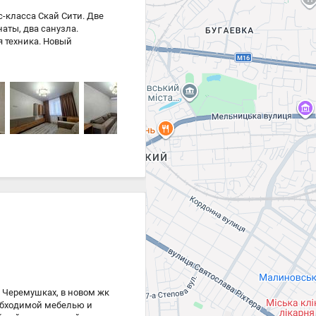
с-класса Скай Сити. Две
аты, два санузла.
я техника. Новый
Рядом Сити Центр, рынок,
 аренда.
 Черемушках, в новом жк
обходимой мебелью и