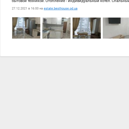
бытовой техникой. Отопление - индивидуальный котел. Спальный
инфраструктурой: транспорт, школы, д/сады, магазины, рынок и 
27.12.2021 в 16:00 на
estate.besthouse.od.ua