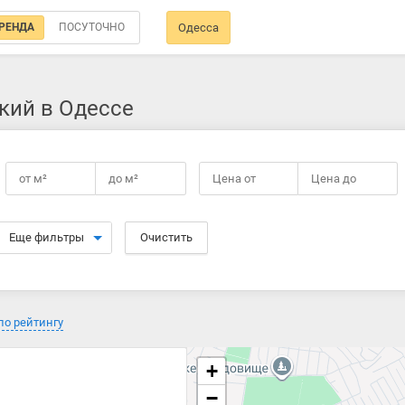
РЕНДА
ПОСУТОЧНО
Одесса
кий в Одессе
от
м²
до
м²
Цена от
Цена до
Еще фильтры
Очистить
по рейтингу
+
−