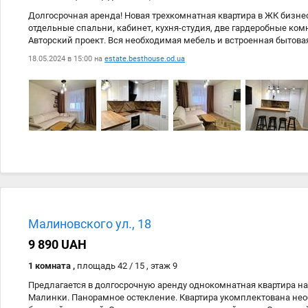
Долгосрочная аренда! Новая трехкомнатная квартира в ЖК бизне
отдельные спальни, кабинет, кухня-студия, две гардеробные комн
Авторский проект. Вся необходимая мебель и встроенная бытова
комплекс, охраняемая территория, видеонаблюдение, консьерж. 
18.05.2024 в 15:00 на
estate.besthouse.od.ua
магазины, парк Горького. Удобная транспортная развязка. Первая
Малиновского ул., 18
9 890 UAH
1 комната ,
площадь 42 / 15 , этаж 9
Предлагается в долгосрочную аренду однокомнатная квартира на
Малинки. Панорамное остекление. Квартира укомплектована не