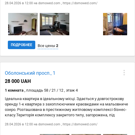
28.04.2026 в 12:00 на
domowed.com
,
https://domowed.com/
ПОДРОБНЕЕ
Все цены
2
Дата
Источник
Цена
Оболонський просп., 1
28.04
domowed.com
15 000 ₴
28 000 UAH
28.04
https://domowed.com/
15 000 ₴
1 комната ,
площадь 58 / 21 / 12 , этаж 4
Ідеальна квартира в ідеальному місці. Здається у довгострокову
оренду 1-к квартира з захоплюючими краєвидами на мальовниче
озеро. Розташована в престижному житловому комплексі бізнес-
класу.Територія комплексу закритого типу, загорожена, під
цілодобовим відео наглядом та охороною, контроль на вїзді. 2
28.04.2026 в 12:00 на
domowed.com
,
https://domowed.com/
хвилини пішки від метро Оболонь. Все окремо : кухня 12 метрів з
виходом на засклену лоджію, кімната 21 м з меблями з