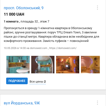
Дата
Источник
Цена
просп. Оболонський, 9
21.05
domowed.com
12 998 ₴
11 000 UAH
21.05
https://domowed.com/
12 998 ₴
1 комната ,
площадь 32 , этаж 7
Пропонується в оренду 1-кімнатна квартира в Оболонському
районі, зручне розташування: поруч ТРЦ Dream Town, 3 хвилини
пішки до станції метро. Квартира обладнана всім необхідним для
комфортного проживання. Замість пуфиків – повноцінний
розкладний диван.
10.05.2026 в 14:00 на
domowed.com
,
https://domowed.com/
ПОДРОБНЕЕ
Все цены
2
Дата
Источник
Цена
вул Йорданська, 9Ж
10.05
domowed.com
11 000 ₴