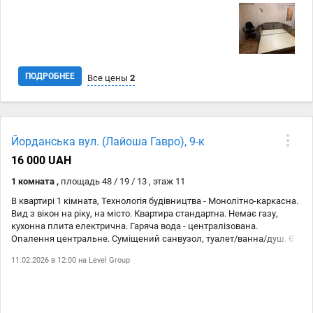
ПОДРОБНЕЕ
Все цены
2
Дата
Источник
Цена
Йорданська вул. (Лайоша Гавро), 9-к
16.02
domowed.com
15 000 ₴
16 000 UAH
16.02
https://domowed.com/
15 000 ₴
1 комната ,
площадь 48 / 19 / 13 , этаж 11
В квартирі 1 кімната, Технологія будівництва - Монолітно-каркасна.
Вид з вікон на ріку, на місто. Квартира стандартна. Немає газу,
кухонна плита електрична. Гаряча вода - централізована.
Опалення центральне. Суміщений санвузол, туалет/ванна/душ. Є
сантехніка. Є балкон. Вікна металопластикові. В квартирі є Шафа,
11.02.2026 в 12:00 на
Level Group
Ліжко, Кондиціонер, Пральна машина, Холодильник,
Мікрохвильовка, Лічильники. Будинок побудований в 2005 році.
Загальний стан квартири - З ремонтом. Поруч є школа, дитсадок,
зупинки, річка/озеро, супермаркет. Працює без світла - вода,