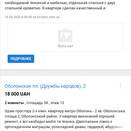
необходимой техникой и мебелью, отдельная спальня с двух
спальной кроватью. В квартире сделан качественный и
современный ремонт. В доме есть тренажерный зал, детская
16.03.2026 в 00:00 на
kn-dom.com.ua
комната и зона отдыха для жильцов. Цена 1000 у.е. +к.у. Код
объекта 11155125
Фото нет
ПОДРОБНЕЕ
Оболонская пл. (Дружбы народов), 2
18 000 UAH
2 комнаты ,
площадь 58 , этаж 13
Здам простору 2-х кімн. квартиру метро Оболонь - 2 хв. Оболонська
площа 2, Оболонський район. У квартирі виконаний хороший
ремонт, є всі необхідні меблі та техніка. Двоспальне ліжко з
ортопедичним матрацом, розкладний диван, гардероб, вбудовані