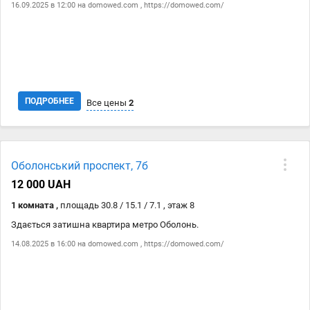
16.09.2025 в 12:00 на
domowed.com
,
https://domowed.com/
ПОДРОБНЕЕ
Все цены
2
Дата
Источник
Цена
Оболонський проспект, 7б
16.09
domowed.com
13 000 ₴
12 000 UAH
16.09
https://domowed.com/
13 000 ₴
1 комната ,
площадь 30.8 / 15.1 / 7.1 , этаж 8
Здається затишна квартира метро Оболонь.
14.08.2025 в 16:00 на
domowed.com
,
https://domowed.com/