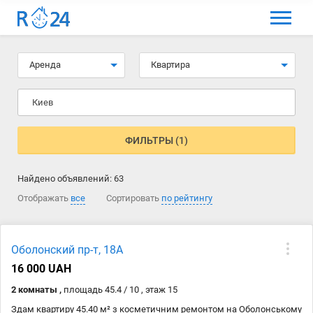
МЕНЮ
Выбрать язык
Аренда
Квартира
Вход и регистрация
Киев
Избранные объявления
Комментарии к объявления
ФИЛЬТРЫ (1)
Контакты
Найдено объявлений:
63
Как добавить объявление
Отображать
все
Сортировать
по рейтингу
Оболонский пр-т, 18А
16 000 UAH
2 комнаты ,
площадь 45.4 / 10 , этаж 15
Здам квартиру 45.40 м² з косметичним ремонтом на Оболонському