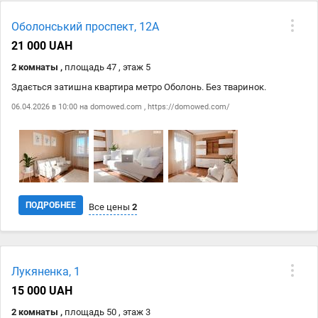
Оболонський проспект, 12А
21 000 UAH
2 комнаты ,
площадь 47 , этаж 5
Здається затишна квартира метро Оболонь. Без тваринок.
06.04.2026 в 10:00 на
domowed.com
,
https://domowed.com/
ПОДРОБНЕЕ
Все цены
2
Дата
Источник
Цена
Лукяненка, 1
06.04
domowed.com
21 000 ₴
15 000 UAH
06.04
https://domowed.com/
21 000 ₴
2 комнаты ,
площадь 50 , этаж 3