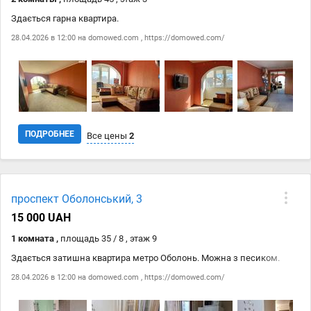
Здається гарна квартира.
28.04.2026 в 12:00 на
domowed.com
,
https://domowed.com/
ПОДРОБНЕЕ
Все цены
2
Дата
Источник
Цена
проспект Оболонський, 3
28.04
domowed.com
20 000 ₴
15 000 UAH
28.04
https://domowed.com/
20 000 ₴
1 комната ,
площадь 35 / 8 , этаж 9
Здається затишна квартира метро Оболонь. Можна з песиком.
28.04.2026 в 12:00 на
domowed.com
,
https://domowed.com/