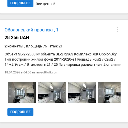
ПОДРОБНЕЕ
Все цены
2
Дата
Источник
Цена
Оболонський проспект, 1
28.04
domowed.com
20 000 ₴
28 256 UAH
28.04
https://domowed.com/
20 000 ₴
2 комнаты ,
площадь 76 , этаж 21
Объект SL-272363 № объекта SL-272363 Комплекс ЖК ObolonSky
Тип постройки жилой фонд 2011-2020-е Площадь 76м2 / 62м2 /
14м2 Этаж / Этажность 21 / 25 Планировка раздельная, 2 спальни
18.04.2026 в 04:00 на
an-softloft.com
ПОДРОБНЕЕ