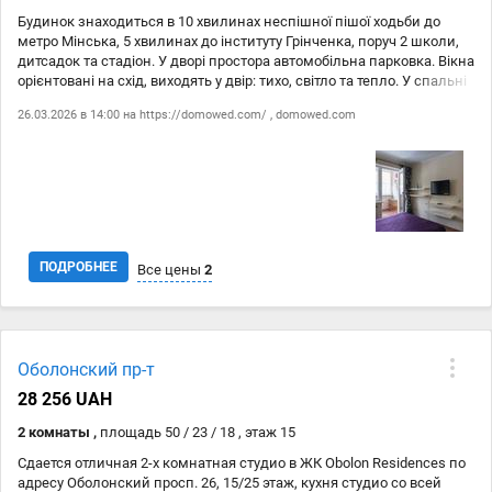
Будинок знаходиться в 10 хвилинах неспішної пішої ходьби до
метро Мінська, 5 хвилинах до інституту Грінченка, поруч 2 школи,
дитсадок та стадіон. У дворі простора автомобільна парковка. Вікна
орієнтовані на схід, виходять у двір: тихо, світло та тепло. У спальні
двоспальне ліжко з ортопедичним матрацом, містка гардеробна 5
26.03.2026 в 14:00 на
https://domowed.com/
,
domowed.com
м. кв., простора лоджія 4 м. кв. У дитячій розкладний диван,
робочий стіл зі зручним кріслом. Окрема побутова кімната з
пральною машиною та бойлером на 50 літрів. У санвузлі містка
душова кабіна. На поверсі 4 квартири із закритим загальним
коридором: можна залишити велосипед або коляску. Діти та
маленькі виховані тварини вітаються.
ПОДРОБНЕЕ
Все цены
2
Дата
Источник
Цена
Оболонский пр-т
26.03
https://domowed.com/
15 000 ₴
28 256 UAH
26.03
domowed.com
15 000 ₴
2 комнаты ,
площадь 50 / 23 / 18 , этаж 15
Сдается отличная 2-х комнатная студио в ЖК Obolon Residences по
адресу Оболонский просп. 26, 15/25 этаж, кухня студио со всей