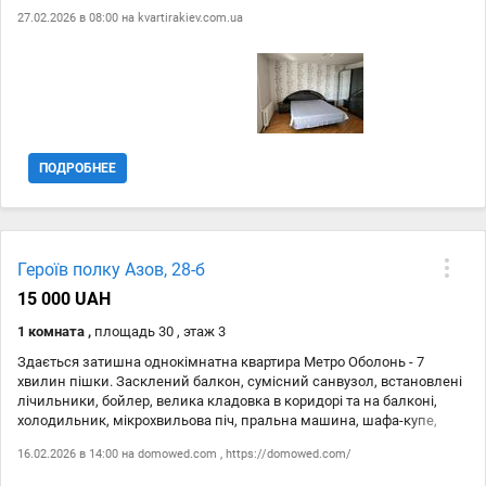
кухонні меблі, бойлер, пральна машина, мікрохвильова піч, духова
27.02.2026 в 08:00 на
kvartirakiev.com.ua
шафа, варильна поверхня. Прекрасний вид вікон. Поруч Озера,
набережна р.Дніпро, магазини, ТРЦ ДрімТаун, Мегаполіс,
Супермаркети, аптеки, Укрпошта, Нова Пошта, Банки, Кафе,
ресторани, 4 дитячі садки, школи, ліцеї, гімназії та все що може
знадобитися для життя. ст.метро Оболонь – 1 хв. пішки
ПОДРОБНЕЕ
Героїв полку Азов, 28-б
15 000 UAH
1 комната ,
площадь 30 , этаж 3
Здається затишна однокімнатна квартира Метро Оболонь - 7
хвилин пішки. Засклений балкон, сумісний санвузол, встановлені
лічильники, бойлер, велика кладовка в коридорі та на балконі,
холодильник, мікрохвильова піч, пральна машина, шафа-купе,
новий 2-х спальний диван. Поруч школи, дитячі садки,
16.02.2026 в 14:00 на
domowed.com
,
https://domowed.com/
супермаркет Сільпо, Велмарт, ТРЦ Dream Yellow. Парк Наталка та
Оболонська набережна - 5 хвилин пішки.