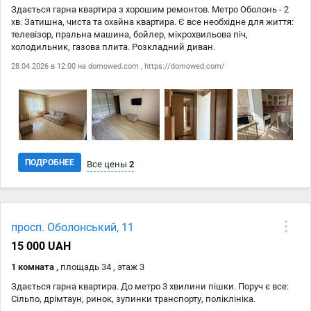
Здається гарна квартира з хорошим ремонтов. Метро Оболонь - 2
хв. Затишна, чиста та охайна квартира. Є все необхідне для життя:
телевізор, пральна машина, бойлер, мікрохвильова піч,
холодильник, газова плита. Розкладний диван.
28.04.2026 в 12:00 на
domowed.com
,
https://domowed.com/
ПОДРОБНЕЕ
Все цены
2
Дата
Источник
Цена
просп. Оболонський, 11
28.04
domowed.com
16 500 ₴
15 000 UAH
28.04
https://domowed.com/
16 500 ₴
1 комната ,
площадь 34 , этаж 3
Здається гарна квартира. До метро 3 хвилини пішки. Поруч є все:
Сільпо, дрімтаун, ринок, зупинки транспорту, поліклініка.