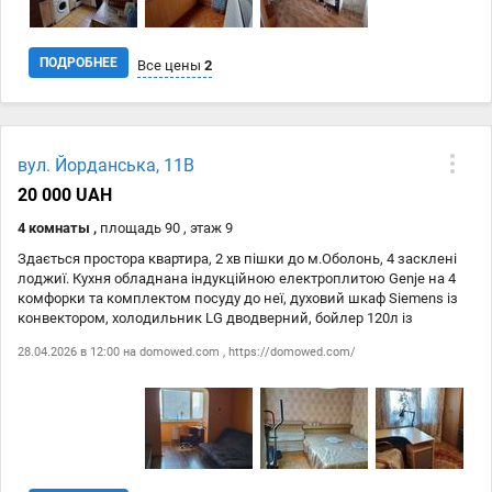
ПОДРОБНЕЕ
Все цены
2
Дата
Источник
Цена
вул. Йорданська, 11В
28.04
domowed.com
16 000 ₴
20 000 UAH
28.04
https://domowed.com/
16 000 ₴
4 комнаты ,
площадь 90 , этаж 9
Здається простора квартира, 2 хв пішки до м.Оболонь, 4 засклені
лоджиї. Кухня обладнана індукційною електроплитою Genje на 4
комфорки та комплектом посуду до неї, духовий шкаф Siemens із
конвектором, холодильник LG дводверний, бойлер 120л із
таймером, пральна машина, 3 кондеціонери, 2 телевізори. Поруч з
28.04.2026 в 12:00 на
domowed.com
,
https://domowed.com/
будинком бювет, автостоянки: із охороною і безкоштовна,
супермаркети та ТРЦ: Welmart, Lake Plaza, Dream Town, 2 школи, 2
дитячих садочки, дитячі майданчики, парк, озеро Йорданське із
набережною.