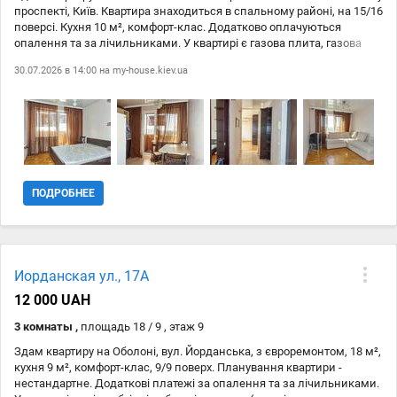
проспекті, Київ. Квартира знаходиться в спальному районі, на 15/16
поверсі. Кухня 10 м², комфорт-клас. Додатково оплачуються
опалення та за лічильниками. У квартирі є газова плита, газова
духовка, холодильник, витяжка, пральна машина в санвузлі, меблі
30.07.2026 в 14:00 на
my-house.kiev.ua
та Wi-Fi. Безпека - домофон. Запрошуємо до перегляду та оренди
цієї затишної квартири на Оболоні!
ПОДРОБНЕЕ
Иорданская ул., 17А
12 000 UAH
3 комнаты ,
площадь 18 / 9 , этаж 9
Здам квартиру на Оболоні, вул. Йорданська, з євроремонтом, 18 м²,
кухня 9 м², комфорт-клас, 9/9 поверх. Планування квартири -
нестандартне. Додаткові платежі за опалення та за лічильниками.