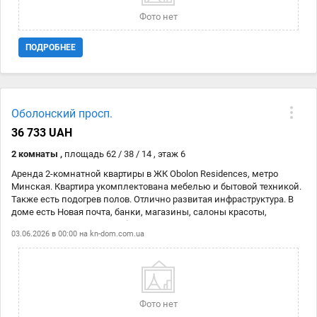
Фото нет
ПОДРОБНЕЕ
Оболонский просп.
36 733 UAH
2 комнаты ,
площадь 62 / 38 / 14 , этаж 6
Аренда 2-комнатной квартиры в ЖК Obolon Residences, метро
Минская. Квартира укомплектована мебелью и бытовой техникой.
Также есть подогрев полов. Отлично развитая инфраструктура. В
доме есть Новая почта, банки, магазины, салоны красоты,
кофейни и т.д. Цена: 1300 $ + комун. услуги. Код объекта: 11197778.
03.06.2026 в 00:00 на
kn-dom.com.ua
Фото нет