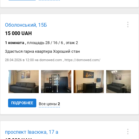
Дата
Источник
Цена
Оболонський, 15Б
28.04
domowed.com
18 000 ₴
15 000 UAH
28.04
https://domowed.com/
18 000 ₴
1 комната ,
площадь 28 / 16 / 6 , этаж 2
Здається гарна квартира Хороший стан
28.04.2026 в 12:00 на
domowed.com
,
https://domowed.com/
ПОДРОБНЕЕ
Все цены
2
Дата
Источник
Цена
проспект Івасюка, 17 а
28.04
domowed.com
15 000 ₴