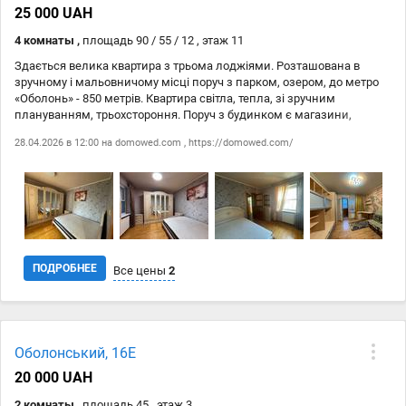
25 000 UAH
10.05
https://domowed.com/
11 000 ₴
4 комнаты ,
площадь 90 / 55 / 12 , этаж 11
Здається велика квартира з трьома лоджіями. Розташована в
зручному і мальовничому місці поруч з парком, озером, до метро
«Оболонь» - 850 метрів. Квартира світла, тепла, зі зручним
плануванням, трьохстороння. Поруч з будинком є магазини,
аптеки, кафе, спортивний центр, супермаркети, парк та медичні
28.04.2026 в 12:00 на
domowed.com
,
https://domowed.com/
заклади, озеро «Йорданське» з «Білим пляжем», є парк з еко- та
велодоріжками, майданчиками, освітленням, озелененням,
причалом, пандусами та інше.
ПОДРОБНЕЕ
Все цены
2
Дата
Источник
Цена
Оболонський, 16Е
28.04
domowed.com
25 000 ₴
20 000 UAH
28.04
https://domowed.com/
25 000 ₴
2 комнаты ,
площадь 45 , этаж 3