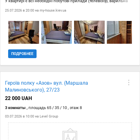
У квартирі є всі необхідні побутові прилади (телевізор, варильна
панель, холодильник та ін.) та меблі. Інтернет Wi-Fi. У під'їзді є
25.07.2026 в 20:00 на
my-house.kiev.ua
консьєрж, домофон та кодовий замок. Також є укриття.
Запрошуємо до перегляду та оренди цієї затишної квартири!
ПОДРОБНЕЕ
Героїв полку «Азов» вул. (Маршала
Малиновського), 27/23
22 000 UAH
3 комнаты ,
площадь 65 / 35 / 10 , этаж 8
03.07.2026 в 10:00 на
Level Group