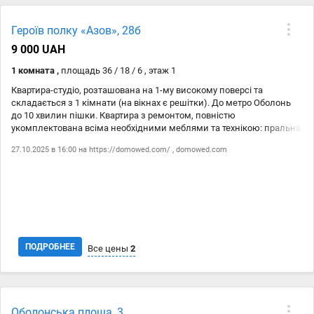
Дата
Источник
Цена
Героїв полку «Азов», 28б
06.11
https://domowed.com/
9 000 ₴
9 000 UAH
06.11
domowed.com
9 000 ₴
1 комната ,
площадь 36 / 18 / 6 , этаж 1
Квартира-студіо, розташована на 1-му високому поверсі та
складається з 1 кімнати (на вікнах є решітки). До метро Оболонь
до 10 хвилин пішки. Квартира з ремонтом, повністю
укомплектована всіма необхідними меблями та технікою: пральна
машина, холодильник, телевізор, бойлер, інтернет і т.д. Гарна
27.10.2025 в 16:00 на
https://domowed.com/
,
domowed.com
транспортна розвязка. У пішій доступності: школа, дитячий садок,
супермаркети, пошта, медустанови.
ПОДРОБНЕЕ
Все цены
2
Дата
Источник
Цена
Оболонська площа, 3