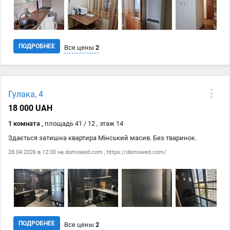
ПОДРОБНЕЕ
Все цены
2
Дата
Источник
Цена
Гулака, 4
28.04
domowed.com
15 000 ₴
18 000 UAH
28.04
https://domowed.com/
15 000 ₴
1 комната ,
площадь 41 / 12 , этаж 14
Здається затишна квартира Мінський масив. Без тваринок.
28.04.2026 в 12:00 на
domowed.com
,
https://domowed.com/
ПОДРОБНЕЕ
Все цены
2