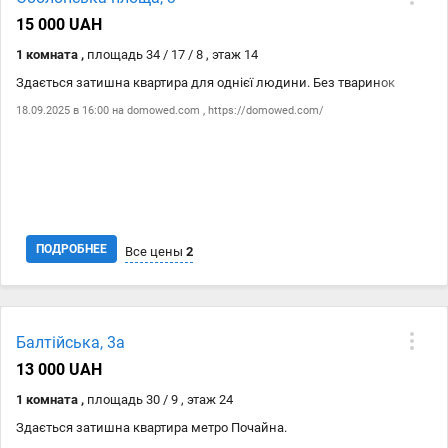
27.10
https://domowed.com/
9 000 ₴
15 000 UAH
27.10
domowed.com
9 000 ₴
1 комната ,
площадь 34 / 17 / 8 , этаж 14
Здається затишна квартира для однієї людини. Без тваринок
18.09.2025 в 16:00 на
domowed.com
,
https://domowed.com/
ПОДРОБНЕЕ
Все цены
2
Дата
Источник
Цена
Балтійська, 3а
18.09
domowed.com
15 000 ₴
13 000 UAH
18.09
https://domowed.com/
15 000 ₴
1 комната ,
площадь 30 / 9 , этаж 24
Здається затишна квартира метро Почайна.