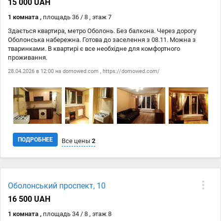
15 000 UAH
28.04
https://domowed.com/
15 000 ₴
1 комната ,
площадь 36 / 8 , этаж 7
Здається квартира, метро Оболонь. Без балкона. Через дорогу
Оболонська набережна. Готова до заселення з 08.11. Можна з
тваринками. В квартирі є все необхідне для комфортного
проживання.
28.04.2026 в 12:00 на
domowed.com
,
https://domowed.com/
ПОДРОБНЕЕ
Все цены
2
Дата
Источник
Цена
Оболонський проспект, 10
28.04
domowed.com
15 000 ₴
16 500 UAH
28.04
https://domowed.com/
15 000 ₴
1 комната ,
площадь 34 / 8 , этаж 8