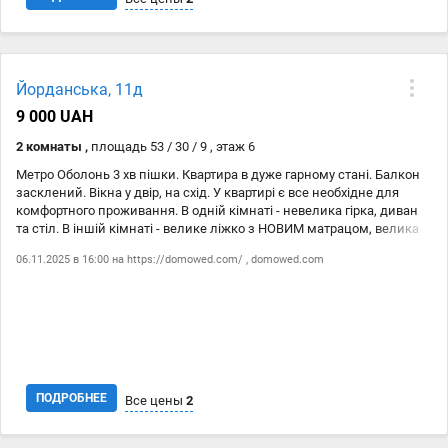
Дата
Источник
Цена
Йорданська, 11д
06.11
https://domowed.com/
9 000 ₴
9 000 UAH
06.11
domowed.com
9 000 ₴
2 комнаты ,
площадь 53 / 30 / 9 , этаж 6
Метро Оболонь 3 хв пішки. Квартира в дуже гарному стані. Балкон
засклений. Вікна у двір, на схід. У квартирі є все необхідне для
комфортного проживання. В одній кімнаті - невелика гірка, диван
та стіл. В іншій кімнаті - велике ліжко з НОВИМ матрацом, велика
містка шафа, тумбочки, комод із дзеркалом, кондиціонер. Коридор
06.11.2025 в 16:00 на
https://domowed.com/
,
domowed.com
широкий з двома шафами. Санвузол суміщений. Є пральна
машина та бойлер. На кухні - диван, стіл та вбудовані кухонні меблі.
Є великий холодильник Бош. Будинок знаходиться одразу біля
озера. Поруч школа, дитячий садок, супермаркет Кишеня,
невеликий ринок.
ПОДРОБНЕЕ
Все цены
2