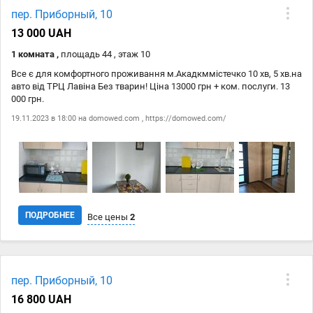
пер. Приборный, 10
07.05
domowed.com
18 000 ₴
13 000 UAH
07.05
https://domowed.com/
18 000 ₴
1 комната ,
площадь 44 , этаж 10
Все є для комфортного проживання м.Акадкммістечко 10 хв, 5 хв.на
авто від ТРЦ Лавіна Без тварин! Ціна 13000 грн + ком. послуги. 13
000 грн.
19.11.2023 в 18:00 на
domowed.com
,
https://domowed.com/
ПОДРОБНЕЕ
Все цены
2
Дата
Источник
Цена
пер. Приборный, 10
19.11
domowed.com
13 000 ₴
16 800 UAH
19.11
https://domowed.com/
13 000 ₴