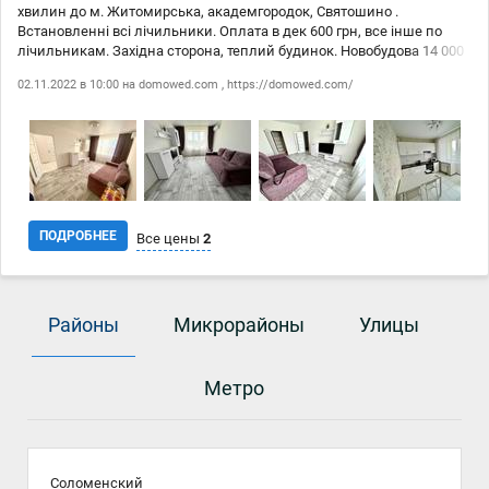
хвилин до м. Житомирська, академгородок, Святошино .
Встановленні всі лічильники. Оплата в дек 600 грн, все інше по
лічильникам. Західна сторона, теплий будинок. Новобудова 14 000
грн.+ком+залог 50%АН
02.11.2022 в 10:00 на
domowed.com
,
https://domowed.com/
ПОДРОБНЕЕ
Все цены
2
Дата
Источник
Цена
Районы
Микрорайоны
Улицы
02.11
domowed.com
14 000 ₴
02.11
https://domowed.com/
14 000 ₴
Метро
Соломенский