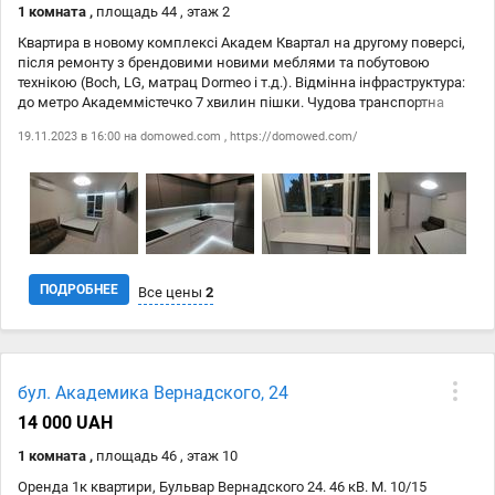
1 комната ,
площадь 44 , этаж 2
Квартира в новому комплексі Академ Квартал на другому поверсі,
після ремонту з брендовими новими меблями та побутовою
технікою (Boch, LG, матрац Dormeo і т.д.). Відмінна інфраструктура:
до метро Академмістечко 7 хвилин пішки. Чудова транспортна
розвязка. Вікна у двір, консєрж, охорона. Гармонія чистого повітря
19.11.2023 в 16:00 на
domowed.com
,
https://domowed.com/
та краси природи з прекрасною інфраструктурою міста. 16 800 грн.
ПОДРОБНЕЕ
Все цены
2
Дата
Источник
Цена
бул. Академика Вернадского, 24
19.11
domowed.com
16 800 ₴
14 000 UAH
19.11
https://domowed.com/
16 800 ₴
1 комната ,
площадь 46 , этаж 10
Оренда 1к квартири, Бульвар Вернадского 24. 46 кВ. М. 10/15