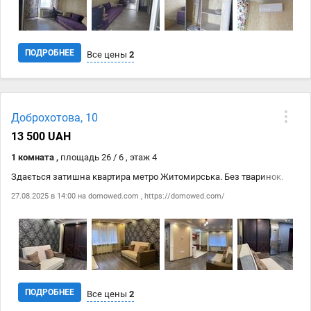
ПОДРОБНЕЕ
Все цены
2
Дата
Источник
Цена
Доброхотова, 10
09.09
domowed.com
15 000 ₴
13 500 UAH
09.09
https://domowed.com/
15 000 ₴
1 комната ,
площадь 26 / 6 , этаж 4
Здається затишна квартира метро Житомирська. Без тваринок.
27.08.2025 в 14:00 на
domowed.com
,
https://domowed.com/
ПОДРОБНЕЕ
Все цены
2