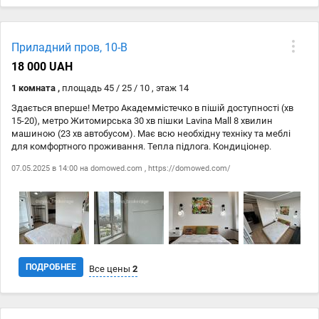
Дата
Источник
Цена
Приладний пров, 10-В
27.08
domowed.com
13 500 ₴
18 000 UAH
27.08
https://domowed.com/
13 500 ₴
1 комната ,
площадь 45 / 25 / 10 , этаж 14
Здається вперше! Метро Академмістечко в пішій доступності (хв
15-20), метро Житомирська 30 хв пішки Lavina Mall 8 хвилин
машиною (23 хв автобусом). Має всю необхідну техніку та меблі
для комфортного проживання. Тепла підлога. Кондиціонер.
Генератори на випадок відключення. Консьєрж. Відеонагляд.
07.05.2025 в 14:00 на
domowed.com
,
https://domowed.com/
Поштомат у будинку. На теріторії ЖК магазин Коло. Лічильники на
електроенергію, воду та тепло. Орендарів з улюбленцями
розглядаємо індивідуально, але завжди при умові подвійного
завдатку, професійного клінінгу та хімчистки мяких меблів при
виселенні.
ПОДРОБНЕЕ
Все цены
2
Дата
Источник
Цена