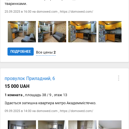
тваринками.
25.09.2025 в 16:00 на
domowed.com
,
https://domowed.com/
ПОДРОБНЕЕ
Все цены
2
Дата
Источник
Цена
провулок Приладний, 6
25.09
domowed.com
13 000 ₴
15 000 UAH
25.09
https://domowed.com/
13 000 ₴
1 комната ,
площадь 38 / 9 , этаж 13
Здається затишна квартира метро Академмістечко.
09.09.2025 в 14:00 на
domowed.com
,
https://domowed.com/