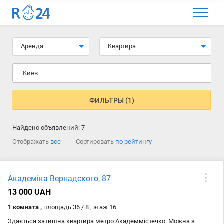
МЕНЮ
Выбрать язык
Аренда
Квартира
Вход и регистрация
Киев
Избранные объявления
Комментарии к объявления
ФИЛЬТРЫ (1)
Контакты
Найдено объявлений:
7
Как добавить объявление
Отображать
все
Сортировать
по рейтингу
Академіка Вернадского, 87
13 000 UAH
1 комната ,
площадь 36 / 8 , этаж 16
Здається затишна квартира метро Академмістечко. Можна з