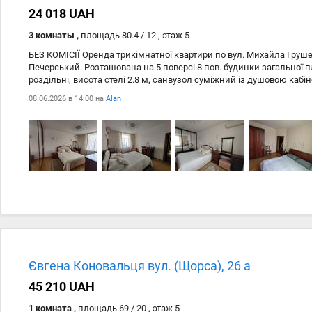
24 018 UAH
3 комнаты ,
площадь 80.4 / 12 , этаж 5
БЕЗ КОМІСІЇ Оренда трикімнатної квартири по вул. Михайла Груше
Печерський. Розташована на 5 поверсі 8 пов. будинки загальної пл
роздільні, висота стелі 2.8 м, санвузол суміжний із душовою кабін
ліфт. Двір закрито на в'їзд від сторонніх машин. Вікна виходять у ти
08.06.2026 в 14:00 на
Alan
та меблі, бойлер. У кожній кімнаті встановлені кондиціонери. Ме
пішки. Через дорогу Маріїнський парк.
Євгена Коновальця вул. (Щорса), 26 а
45 210 UAH
1 комната ,
площадь 69 / 20 , этаж 5