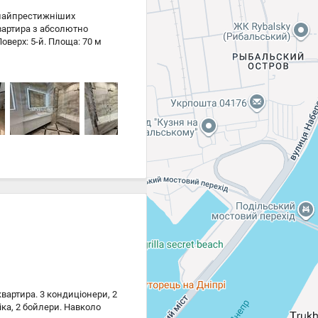
 найпрестижніших
Квартира з абсолютно
оверх: 5-й. Площа: 70 м
льня, санвузол,
те першими мешканцями.
вих брендів. Інтерєр
: Сучасні системи
міум-сервіс:
 Безпека: Закрита
ливість оренди місця).
рська», кращі ресторани,
 + комунальні платежі.
ільна, прибрана та
 вас час за попередньою
квартира. 3 кондиціонери, 2
іка, 2 бойлери. Навколо