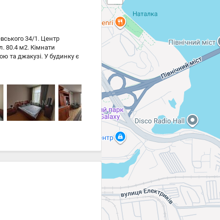
вського 34/1. Центр
. 80.4 м2. Кімнати
ою та джакузі. У будинку є
хе подвір'я. Є вся техніка
тро Арсенальна 4 хвилини