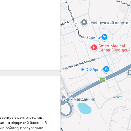
Цена
18 500 ₴
18 500 ₴
артира в центрі столиці.
жия та відкритий балкон. В
ик, бойлер, прасувальна