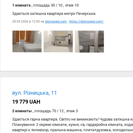
1 комната ,
площадь 30 / 10 , этаж 10
Здається затишна квартира метро Печерська.
28.04.2026 в 12:00 на
domowed.com
,
https://domowed.com/
Дата
Источник
28.04
domowed.com
вул. Різницька, 11
28.04
https://domowed.com/
19 779 UAH
2 комнаты ,
площадь 70 / 12 , этаж 3
Здається гарна квартира. Світло не вимикають! Чудова затишна кв
Планування: 2 окремі кімнати, кухня, св, гардеробна кімната, лод
квартирі є телевізор, пральна машина, плита+духовка, холодильн