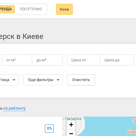
РЕНДА
ПОСУТОЧНО
Киев
ерск в Киеве
от
м²
до
м²
Цена от
Цена до
Еще фильтры
Очистить
Улица
ть
по рейтингу
+
0%
−