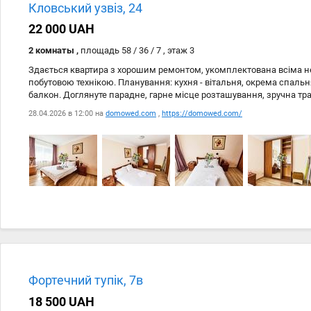
28.04
domowed.com
Кловський узвіз, 24
28.04
https://domowed.com/
22 000 UAH
2 комнаты ,
площадь 58 / 36 / 7 , этаж 3
Здається квартира з хорошим ремонтом, укомплектована всіма 
побутовою технікою. Планування: кухня - вітальня, окрема спальн
балкон. Доглянуте парадне, гарне місце розташування, зручна тр
розвинена інфраструктура. Крокова доступність до метро.
28.04.2026 в 12:00 на
domowed.com
,
https://domowed.com/
Дата
Источник
28.04
domowed.com
Фортечний тупік, 7в
28.04
https://domowed.com/
18 500 UAH