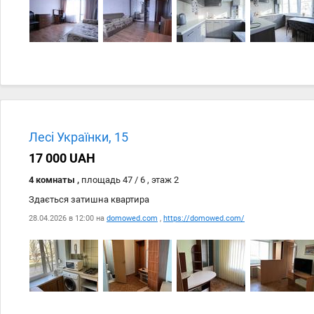
Дата
Источник
28.04
domowed.com
Лесі Українки, 15
28.04
https://domowed.com/
17 000 UAH
4 комнаты ,
площадь 47 / 6 , этаж 2
Здається затишна квартира
28.04.2026 в 12:00 на
domowed.com
,
https://domowed.com/