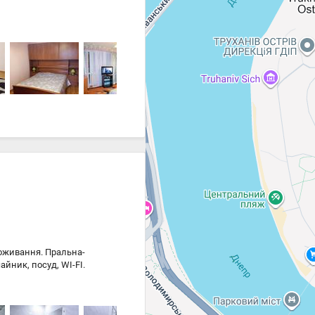
Цена
29 000 ₴
29 000 ₴
роживання. Пральна-
айник, посуд, WI-FI.