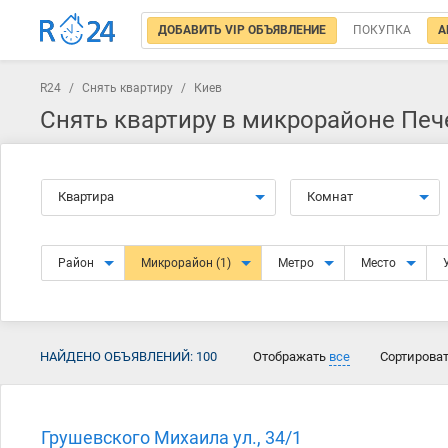
ДОБАВИТЬ VIP ОБЪЯВЛЕНИЕ
ПОКУПКА
А
R24
/
Снять квартиру
/
Киев
Снять квартиру в микрорайоне Печ
Квартира
Комнат
Район
Микрорайон
(1)
Метро
Место
НАЙДЕНО ОБЪЯВЛЕНИЙ:
100
Отображать
все
Сортирова
Грушевского Михаила ул., 34/1