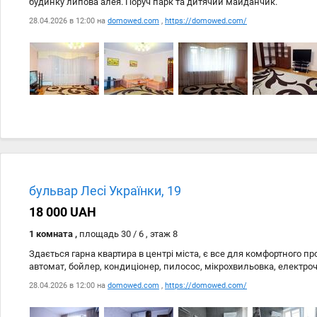
будинку липова алея. Поруч парк та дитячий майданчик.
28.04.2026 в 12:00 на
domowed.com
,
https://domowed.com/
Дата
Источник
28.04
domowed.com
бульвар Лесі Українки, 19
28.04
https://domowed.com/
18 000 UAH
1 комната ,
площадь 30 / 6 , этаж 8
Здається гарна квартира в центрі міста, є все для комфортного п
автомат, бойлер, кондиціонер, пилосос, мікрохвильовка, електроч
28.04.2026 в 12:00 на
domowed.com
,
https://domowed.com/