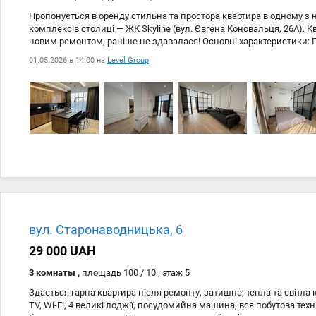
Пропонується в оренду стильна та простора квартира в одному з
комплексів столиці — ЖК Skyline (вул. Євгена Коновальця, 26А). 
новим ремонтом, раніше не здавалася! Основні характеристики: П
#178;. Планування: Простора кухня-вітальня, затишна окрема спа
01.05.2026 в 14:00 на
Level Group
гардеробна. Переваги квартири: Перша здача: Все нове, ви буде
Повна комплектація: Меблі та побутова техніка від провідних світо
продуманий до дрібниць для вашого комфорту. Клімат та затишок
кондиціювання та опалення. Про житловий комплекс Skyline: Пре
Презентабельне лобі, цілодобова охорона та відеоспостереження.
територія, доступ за картками. Паркінг: Є підземний паркінг (мож
Локація: Самий центр Печерська. У пішій доступності метро «Пече
спортклуби та ділові центри міста. Умови оренди: Вартість: 1600 $
Умови оплати: Перший місяць + заставна сума. Статус: Квартира в
повністю готова до заселення. Перегляди можливі у зручний для
домовленістю. Телефонуйте, щоб домовитися про зустріч!
вул. Старонаводницька, 6
29 000 UAH
3 комнаты ,
площадь 100 / 10 , этаж 5
Здається гарна квартира після ремонту, затишна, тепла та світла 
TV, Wi-Fi, 4 великі лоджії, посудомийна машина, вся побутова техн