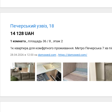
Дата
Источник
28.04
domowed.com
Печерський узвіз, 18
28.04
https://domowed.com/
14 128 UAH
1 комната ,
площадь 36 / 8 , этаж 2
1к квартира для комфртного проживання. Метро Печерська 7 хв п
28.04.2026 в 12:00 на
domowed.com
,
https://domowed.com/
Дата
Источник