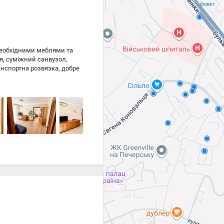
14 128 ₴
14 128 ₴
необхідними меблями та
я, суміжний санвузол,
анспортна розвязка, добре
Цена
22 000 ₴
22 000 ₴