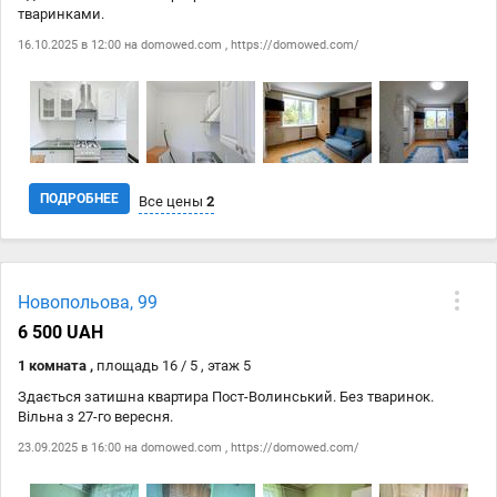
тваринками.
16.10.2025 в 12:00 на
domowed.com
,
https://domowed.com/
ПОДРОБНЕЕ
Все цены
2
Дата
Источник
Цена
Новопольова, 99
16.10
domowed.com
9 000 ₴
6 500 UAH
16.10
https://domowed.com/
9 000 ₴
1 комната ,
площадь 16 / 5 , этаж 5
Здається затишна квартира Пост-Волинський. Без тваринок.
Вільна з 27-го вересня.
23.09.2025 в 16:00 на
domowed.com
,
https://domowed.com/