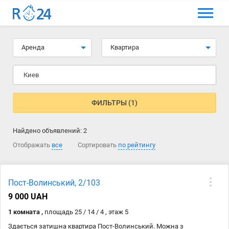
МЕНЮ
Выбрать язык
Аренда
Квартира
Вход и регистрация
Киев
Избранные объявления
Комментарии к объявления
ФИЛЬТРЫ (1)
Контакты
Найдено объявлений:
2
Как добавить объявление
Отображать
все
Сортировать
по рейтингу
Пост-Волинський, 2/103
9 000 UAH
1 комната ,
площадь 25 / 14 / 4 , этаж 5
Здається затишна квартира Пост-Волинський. Можна з