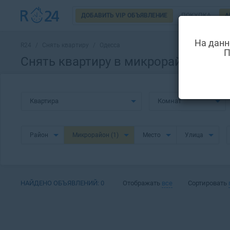
ДОБАВИТЬ VIP ОБЪЯВЛЕНИЕ
ПОКУПКА
А
На данн
R24
/
Снять квартиру
/
Одесса
П
Снять квартиру в микрорайоне Таи
Квартира
Комнат
Район
Микрорайон
(1)
Место
Улица
НАЙДЕНО ОБЪЯВЛЕНИЙ:
0
Отображать
все
Сортировать