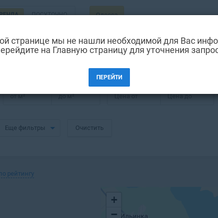
РЕНДА
ПОСУТОЧНО
Одесса
ой странице мы не нашли необходимой для Вас инф
ерейдите на Главную страницу для уточнения запро
рова в Одессе
ПЕРЕЙТИ
от
м²
до
м²
Цена от
Цена до
Еще фильтры
Очистить
по рейтингу
+
−