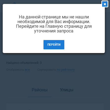
МЕНЮ
На данной странице мы не нашли
Выбрать язык
необходимой для Вас информации.
Аренда
Квартира
Перейдите на Главную страницу для
Вход и регистрация
уточнения запроса
Одесса
Избранные объявления
ПЕРЕЙТИ
Комментарии к объявления
ФИЛЬТРЫ (1)
Контакты
Найдено объявлений:
0
Как добавить объявление
Отображать
все
Сортировать
по рейтингу
Районы
Улицы