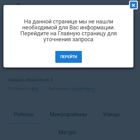
МЕНЮ
На данной странице мы не нашли
Выбрать язык
необходимой для Вас информации.
Аренда
Комната
Перейдите на Главную страницу для
Вход и регистрация
уточнения запроса
Киев
Избранные объявления
ПЕРЕЙТИ
Комментарии к объявления
ФИЛЬТРЫ
Контакты
Найдено объявлений:
0
Как добавить объявление
Отображать
все
Сортировать
по рейтингу
Районы
Микрорайоны
Улицы
Метро