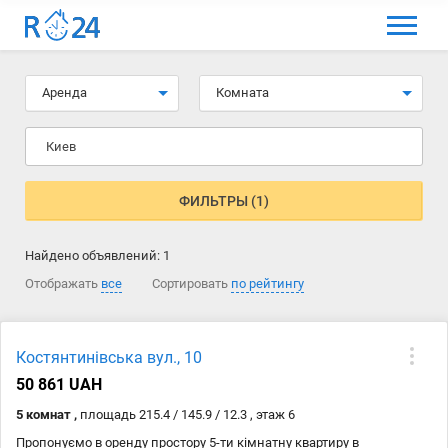
МЕНЮ
Выбрать язык
Аренда
Комната
Вход и регистрация
Киев
Избранные объявления
Комментарии к объявления
ФИЛЬТРЫ (1)
Контакты
Найдено объявлений:
1
Как добавить объявление
Отображать
все
Сортировать
по рейтингу
Костянтинівська вул., 10
50 861 UAH
5 комнат ,
площадь 215.4 / 145.9 / 12.3 , этаж 6
Пропонуємо в оренду простору 5-ти кімнатну квартиру в