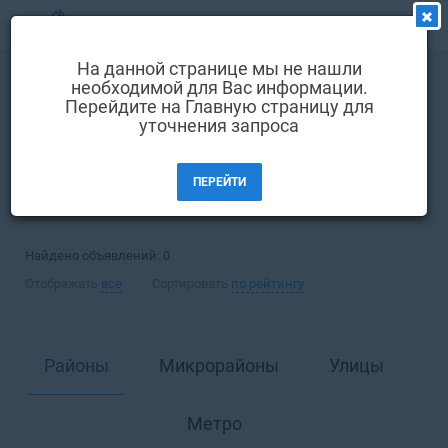
МЕНЮ
На данной странице мы не нашли
Выбрать язык
необходимой для Вас информации.
Аренда
Комната
Перейдите на Главную страницу для
Вход и регистрация
уточнения запроса
Киев
Избранные объявления
ПЕРЕЙТИ
Комментарии к объявления
ФИЛЬТРЫ
Контакты
Найдено объявлений:
0
Как добавить объявление
Отображать
все
Сортировать
по рейтингу
Районы
Микрорайоны
Улицы
Метро