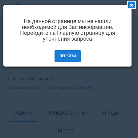
МЕНЮ
На данной странице мы не нашли
Выбрать язык
необходимой для Вас информации.
Аренда
Комната
Перейдите на Главную страницу для
Вход и регистрация
уточнения запроса
Киев
Избранные объявления
ПЕРЕЙТИ
Комментарии к объявления
ФИЛЬТРЫ (1)
Контакты
Найдено объявлений:
0
Как добавить объявление
Отображать
все
Сортировать
по рейтингу
Районы
Микрорайоны
Улицы
Метро